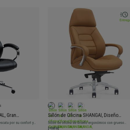
s
AL, Gran
Sillón de Oficina SHANGAI, Diseño
sculante, en Piel
Exclusivo, Grueso Acolchado, en Piel
escata por su confort y
Sillón de oficina de diseño ergonómico con grueso
Natural color Marrón Claro
tálica y grueso acolchado
acolchado. Muy elegante, con costuras vistas. Fabric
[+Info]