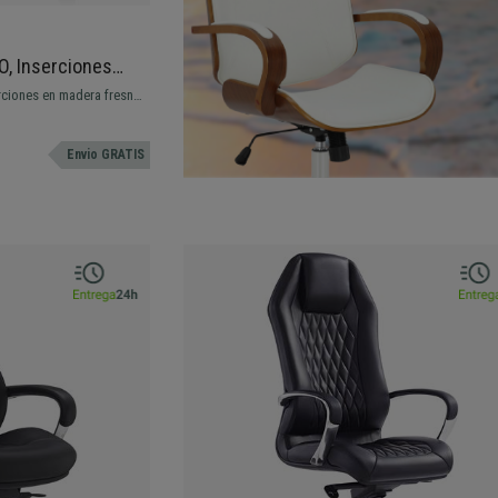
O, Inserciones
dad, 100% Cuero
erciones en madera fresno
obresaliente comodidad y
Envio GRATIS