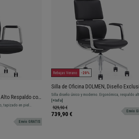
-20%
Rebajas Verano
Silla de Oficina DOLMEN, Diseño Exclusi
Base Metálica, en Piel Real color Negro
Silla diseño único y moderno. Ergonómica, respaldo al
, Alto Respaldo con
reposacabezas integrado y un acolchado de alta dens
[+Info]
Diseño, Piel
o, tapizado en piel
tapizado en piel real.
929,90 €
tas y ribeteado. Excelente
Envio G
739,90 €
stente hasta 150 kg
Envio GRATIS