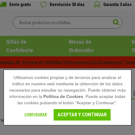
Envío gratis
Devolución 30 días
Garantía 3 años
Sillas de
Mesas de
M
Confidente
Ordenador
O
ebajas de Verano en Ofisillas! Descuentos Exclusivos por Tiem
Utilizamos cookies propias y de terceros para analizar el
tráfico en nuestra web mediante la obtención de los datos
necesarios para estudiar su navegación. Puede obtener más
SILLAS EN PIEL ORIG
información en la
Política de Cookies
. Puede aceptar todas
las cookies pulsando el botón "Aceptar y Continuar".
ACEPTAR Y CONTINUAR
CONFIGURAR
ial
Color
Tu Altura
Precio