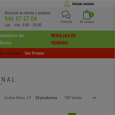
Iniciar sesión
Atención al cliente y pedidos
0
946 57 57 06
Contacta
Mi compra
Lun. - Vier. 9:00 - 20:00
obiliario de
REBAJAS DE
ficina
VERANO
po Limitado - 
Ver Promo
 -
INAL
Ocultar
filtros
50 productos
TOP Ventas