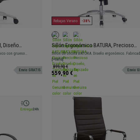
-38%
Rebajas Verano
I, Diseño
Sillón Ergonómico BATURA, Precioso
ado, en Piel
Diseño, Tapizado en Piel Genuina color
mico con grueso
Sillón de oficina BATURA. Diseño ergonómico. Fabrica
Negro
ras vistas. Fabricada con
materiales de primera calidad y tapizada en piel real.
[+Info]
a en piel real.
899,90 €
Envio GRATIS
Envio G
559,90 €