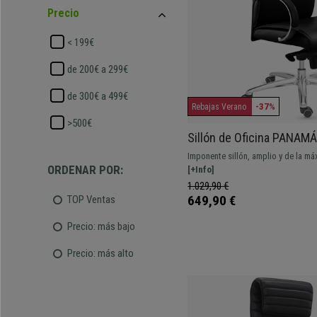
Precio
< 199€
de 200€ a 299€
de 300€ a 499€
-37%
Rebajas Verano
>500€
Sillón de Oficina PANAM
Elegante, Robusto y de Ca
Imponente sillón, amplio y de la má
Negro
ORDENAR POR:
Especialmente cómodo y de dalicad
[+Info]
aluminio
1.029,90 €
649,90 €
TOP Ventas
Precio: más bajo
Precio: más alto