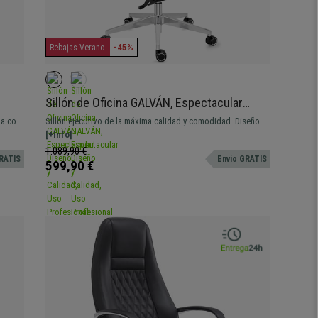
-45%
Rebajas Verano
Sillón de Oficina GALVÁN, Espectacular
Diseño y Calidad, Uso Profesional 8H, Cuero
da con
Sillón ejecutivo de la máxima calidad y comodidad. Diseño
Negro
exclusivo y materiales premium (cuero auténtico), uso 8h
[+Info]
1.089,90 €
RATIS
Envio GRATIS
599,90 €