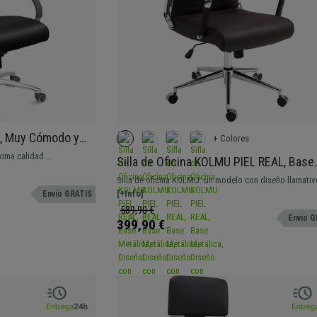
Á, Muy Cómodo y
+ Colores
lidad, Cuero
xima calidad.
Silla de Oficina KOLMU PIEL REAL, Base
, en cuero y base de
Metálica, Diseño con Elegantes Costura
Silla de oficina KOLMU: un modelo con diseño llamati
En Marrón
une confort y materiales de alta calidad.
[+Info]
Envio GRATIS
589,90 €
Envio G
399,90 €