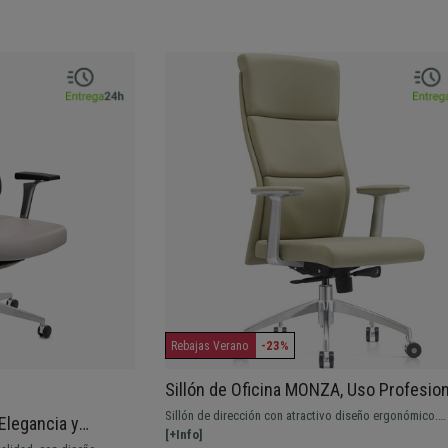
-23%
Rebajas Verano
Sillón de Oficina MONZA, Uso Profesion
8H, Elegancia y Comodidad, Tapizado en
Sillón de dirección con atractivo diseño ergonómico.
 Elegancia y
Genuina color Crema
Respaldo acolchado en 3 niveles para una comodidad
[+Info]
al 8H, Gran