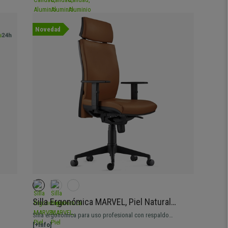
Novedad
Silla Ergonómica MARVEL, Piel Natural
Marrón, Reposacabezas y Soporte Lumbar
Silla ergonómica para uso profesional con respaldo
ada con
ajustable, soporte lumbar y brazos regulables en altura.
[+Info]