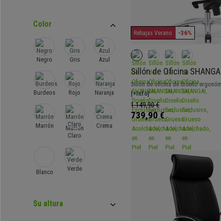
Color
-36%
Rebajas Verano
Negro
Gris
Azul
Sillón de Oficina SHANGA
Exclusivo, Grueso Acolch
Sillón de oficina de diseño ergonó
Natural color Negro
Burdeos
Rojo
Naranja
acolchado. Muy elegante, con costu
[+Info]
materiales de gran calidad y tapizad
1.149,90 €
739,90 €
Marrón
Crema
Marrón
Claro
Verde
Blanco
Su altura