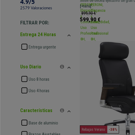
4.9
/
5
Sillón de oficina ejecutivo de gran
Calidad, Piel Gris
ergonómico. Diseño elegante y excl
[+Info]
2579
Valoraciones
garantizada!
899,90 €
599,90 €
FILTRAR POR:
Entrega 24 Horas
Entrega urgente
Uso Diario
Uso 8 horas
Uso 4 horas
Características
Base de aluminio
-38%
Rebajas Verano
Brazos Ajustables