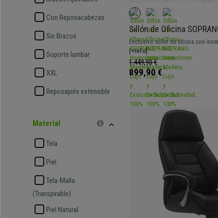
Con Reposacabezas
Sillón de Oficina SOPRAN
Sin Brazos
Madera, Lujo y Exclusivi
Exclusivo sillón de oficina con ins
Auténtico, Negro
y tapizado 100% en piel natural. S
[+Info]
Soporte lumbar
exclusividad ¡Único en ofisillas.es!
1.449,90 €
899,90 €
XXL
Reposapiés extensible
Material
Tela
Piel
Tela-Malla
(Transpirable)
Piel Natural