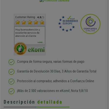
Customer Rating
4.9
/5
Muy buena atención y
Muy buena atención de
Si estoy contento
Excele
excelente servicio de
cara al asesoramiento
calida
atención al cliente
comercial y el envío ha
entreg
sido muy rápido
Repeti
duda
MORE...
Compra de forma segura, varias formas de pago
Garantía de Devolución 30 Días, 3 Años de Garantía Total
Protección al comprador, adheridos a Confianza Online
¡Más de 2.500 valoraciones en eKomi!, Nota 9,8/10
Descripción
detallada