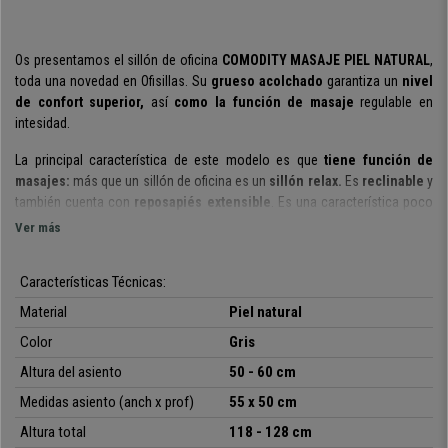
Os presentamos el sillón de oficina
COMODITY MASAJE PIEL NATURAL
,
toda una novedad en Ofisillas. Su
grueso acolchado
garantiza un
nivel
de confort superior,
así
como la función de masaje
regulable en
intesidad.
La principal característica de este modelo es que
tiene función de
masajes:
más que un sillón de oficina es un
sillón relax.
Es
reclinable
y
también cuenta con
reposapiés extensible
. Es una característica poco
habitual en los sillones de oficina que ofrece todo un plus de confort.
Ver más
Además su mecanismo de reclinación
garantiza una mayor libertad de
movimiento y flexibilidad,
ofreciendo la
posibilidad de colocarlo en
Características Técnicas:
diferentes posiciones.
Gracias a su
reposapiés extensible
, podrás
tener tus pies en alto y estar prácticamente tumbado.
Material
Piel natural
Color
Gris
En cuanto a la
función de masaje
, se activa a tráves de un cómodo
mando con el que podrás
regular la intensidad
(2 niveles) y elegir
el
Altura del asiento
50 - 60 cm
tipo de masaje
que quieres disfrutar entre las
5 versiones disponibiles
.
Medidas asiento (anch x prof)
55 x 50 cm
Por si fuera poco, podrás también
escoger las zonas de cuerpo
que
necesitan más relax entre las 7 a elegir: cabeza, dos zonas en la espalda,
Altura total
118 - 128 cm