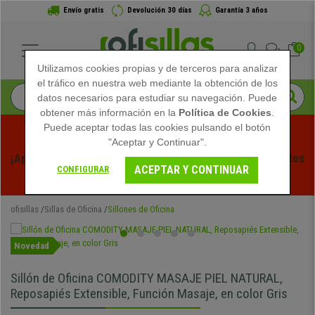
Envío gratis
Devolución 30 días
Garantía 3 años
0
Utilizamos cookies propias y de terceros para analizar
el tráfico en nuestra web mediante la obtención de los
datos necesarios para estudiar su navegación. Puede
obtener más información en la
Política de Cookies
.
Puede aceptar todas las cookies pulsando el botón
"Aceptar y Continuar".
¡Aprovecha las Rebajas de Verano en Ofisillas! Descuentos 
ACEPTAR Y CONTINUAR
CONFIGURAR
Exclusivos por Tiempo Limitado - 
Ver Promo
 -
ofisillas
Sillas de Oficina
Sillones de Oficina
Novedad
Sillón de Oficina COMODITY MASAJE PIEL NATURAL,
Reposapiés Extensible, Función Masaje, en color Gris