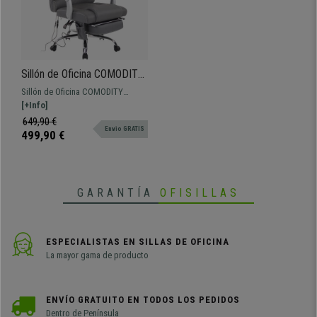
•
Base metálica muy
estable
y resistente
Sillón de Oficina COMODITY
MASAJE PIEL NATURAL,
Sillón de Oficina COMODITY
Reposapiés Extensible,
MASAJE PIEL NATURAL: con
[+Info]
Función Masaje, en color
función de masaje, reclinable y
649,90 €
Gris
Envio GRATIS
con reposapiés extensible es el
499,90 €
sillón justo para quién busque
calidad y confort.
GARANTÍA
OFISILLAS
ESPECIALISTAS EN SILLAS DE OFICINA
La mayor gama de producto
ENVÍO GRATUITO EN TODOS LOS PEDIDOS
Dentro de Península