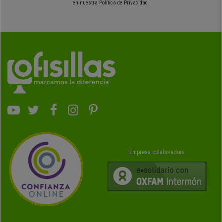
en nuestra Política de Privacidad.
Tipos de bancada para oficina
En el mercado tenemos diferentes tipos de bancadas de oficina,
diferenciándose por sus materiales y estilo. Tenemos por un lado
modernas bancadas metálicas, las cuales tienen estructuras cromadas,
muy vistosas y elegantes. Por el otro lado, tenemos las más clásicas
bancadas de madera, perfectas para transmitir cercanía y calidez gracias
a su material.
Respecto a los materiales, hay que prestar especial atención a los
mismos, teniendo en cuenta el uso al que vayan destinado nuestras
bancadas de espera. Empezando por el plástico, comprar bancadas en
este material nos asegura la máxima resistencia y facilidad de limpieza.
El mantenimiento será muy sencillo, siendo su contrapartida el ser algo
Empresa colaboradora
menos cómodas. Las posibilidades de diseño también son mayores,
siendo habitualmente de una línea más moderna.
Las bancadas para oficina tapizadas ofrecen un confort superior, algo
muy interesante para que puedan ser utilizadas durante incluso horas. En
el caso de una bancada para sala en piel destacar que será fácil de
limpiar, evitándose manchas o desgastes de color. Las de tela pueden