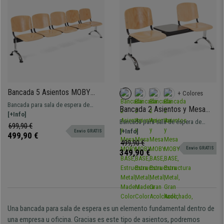
Bancada 5 Asientos MOBY
+ Colores
BASE, Estructura Metal,
Bancada para sala de espera de
Bancada 2 Asientos y Mesa
Madera Color Haya
258x50 cm con estructura metálica.
[+Info]
MOBY BASE, Estructura Metal,
Bancada para sala de espera de
Muy resistente, gran comodidad y
699,90 €
Madera Color Haya
158x50 cm con estructura metálica.
[+Info]
Envio GRATIS
acabado en madera. Disponible en
499,90 €
Muy resistente, gran comodidad y
499,90 €
varios colores y configuraciones
Envio GRATIS
grueso acolchado. Disponible en
349,90 €
varios colores y configuraciones
Una bancada para sala de espera es un elemento fundamental dentro de
una empresa u oficina. Gracias es este tipo de asientos, podremos