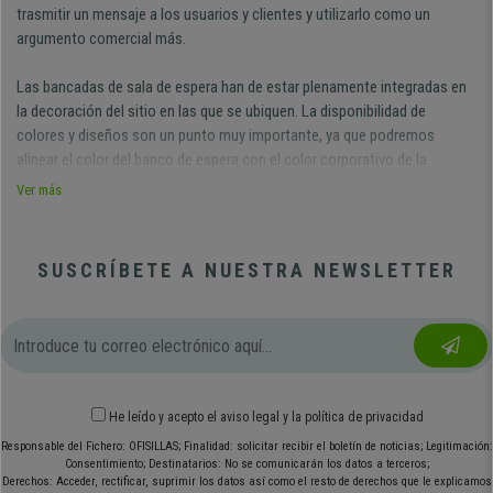
trasmitir un mensaje a los usuarios y clientes y utilizarlo como un
argumento comercial más.
Las bancadas de sala de espera han de estar plenamente integradas en
la decoración del sitio en las que se ubiquen. La disponibilidad de
colores y diseños son un punto muy importante, ya que podremos
alinear el color del banco de espera con el color corporativo de la
empresa u organización.
Ver más
El poder de atracción de una bancada para oficina
El banco de espera tiene que ser obviamente cómodo y funcional, pero
SUSCRÍBETE A NUESTRA NEWSLETTER
también atractivo estéticamente. Ha de causar un impacto en la
percepción de los clientes o socios que lo vayan a usar. Esto es muy
importante, puesto que precisamente su misión es que la espera resulte
menos aburrida y llevadera.
La puerta de una oficina, la cual incluye bancadas de recepción con un
He leído y acepto el
aviso legal
y
la política de privacidad
diseño cuidado y sofisticado, puede marcar la diferencia y causar una
Responsable del Fichero: OFISILLAS; Finalidad: solicitar recibir el boletín de noticias; Legitimación:
buena impresión. Por lo tanto, contar con sitios fiables de venta online
Consentimiento; Destinatarios: No se comunicarán los datos a terceros;
de bancada sala de espera es algo imprescindible ante algo tan vital.
Derechos: Acceder, rectificar, suprimir los datos así como el resto de derechos que le explicamos