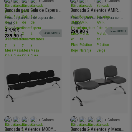
+ Colores
+ Colores
Bancada para Sala de Espera 2
Bancada 2 Asientos AMIR,
Asientos y Mesa ELVA,
Estructura Metal, en Plástico
Bancada para sala de espera de
Bancada para sala de espera con
Estructura Metal, en Plástico
Rojo
158x50 cm con estructura metálica,
[+Info]
estructura metálica de 108x50 cm y
[+Info]
Gris
asientos de plástico resistente y
asientos de diseño de plástico
419,90 €
299,90 €
Envio GRATIS
Envio GRATIS
mesa. Muy resistente, gran
resistente. Muy resistente, gran
289,90 €
comodidad. Disponible en varios
comodidad. Disponible en varios
colores y configuraciones.
colores y configuraciones.
+ Colores
+ Colores
Bancada 5 Asientos MOBY
Bancada 2 Asientos y Mesa