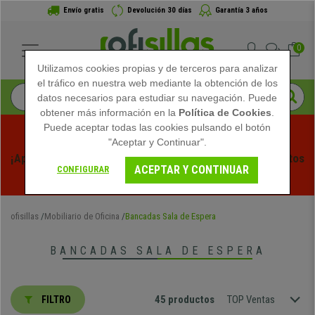
Envío gratis
Devolución 30 días
Garantía 3 años
0
Utilizamos cookies propias y de terceros para analizar
el tráfico en nuestra web mediante la obtención de los
datos necesarios para estudiar su navegación. Puede
obtener más información en la
Política de Cookies
.
Puede aceptar todas las cookies pulsando el botón
"Aceptar y Continuar".
¡Aprovecha las Rebajas de Verano en Ofisillas! Descuentos 
ACEPTAR Y CONTINUAR
CONFIGURAR
Exclusivos por Tiempo Limitado - 
Ver Promo
 -
ofisillas
Mobiliario de Oficina
Bancadas Sala de Espera
BANCADAS SALA DE ESPERA
45 productos
TOP Ventas
FILTRO