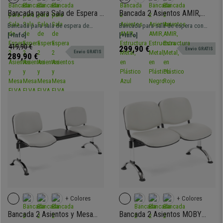
Bancada para Sala de Espera 2
Bancada 2 Asientos AMIR,
Asientos y Mesa ELVA,
Estructura Metal, en Plástico
Bancada para sala de espera de
Bancada para sala de espera con
Estructura Metal, en Plástico
Azul
158x50 cm con estructura metálica,
[+Info]
estructura metálica de 108x50 cm y
[+Info]
Negro
asientos de plástico resistente y
asientos de diseño de plástico
419,90 €
299,90 €
Envio GRATIS
Envio GRATIS
mesa. Muy resistente, gran
resistente. Muy resistente, gran
289,90 €
comodidad. Disponible en varios
comodidad. Disponible en varios
colores y configuraciones.
colores y configuraciones.
+ Colores
+ Colores
Bancada 2 Asientos y Mesa
Bancada 2 Asientos MOBY