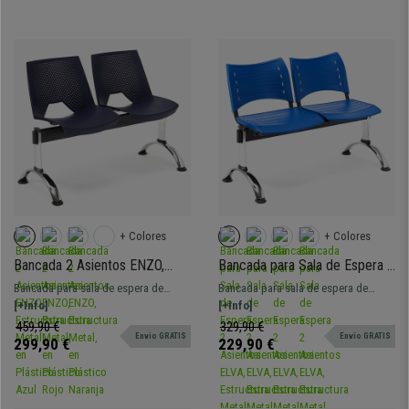
+ Colores
+ Colores
Bancada 2 Asientos ENZO,
Bancada para Sala de Espera 2
Estructura Metal, en Plástico
Asientos ELVA, Estructura
Bancada para sala de espera de
Bancada para sala de espera de
Azul
Metal, en Plástico Azul
108x50 cm con estructura metálica y
[+Info]
108x50 cm con estructura metálica y
[+Info]
asientos de diseño de plástico
asientos de plástico resistente. Muy
459,90 €
329,90 €
Envio GRATIS
Envio GRATIS
perforados. Muy resistente, gran
resistente, gran comodidad.
299,90 €
229,90 €
comodidad. Disponible en varios
Disponible en varios colores y
colores y configuraciones.
configuraciones.