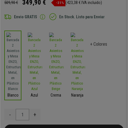
349,90 €
509,90 €
(423,38 € IVA incluido)
-31%
Envio GRATIS
En Stock. Listo para Enviar
+ Colores
Blanco
Azul
Crema
Naranja
-
+