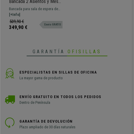
Bancada 2 Asientos y Mesa
ENZO, Estructura Metal, en
Bancada para sala de espera de
Plástico Blanco
158x50 cm con estructura metálica
[+Info]
y asientos de diseño de plástico
509,90 €
Envio GRATIS
perforados. Muy resistente, gran
349,90 €
comodidad. Disponible en varios
colores y configuraciones.
GARANTÍA
OFISILLAS
ESPECIALISTAS EN SILLAS DE OFICINA
La mayor gama de producto
ENVÍO GRATUITO EN TODOS LOS PEDIDOS
Dentro de Península
GARANTÍA DE DEVOLUCIÓN
Plazo ampliado de 30 días naturales