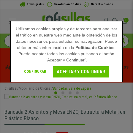
Envío gratis
Devolución 30 días
Garantía 3 años
0
Utilizamos cookies propias y de terceros para analizar
el tráfico en nuestra web mediante la obtención de los
datos necesarios para estudiar su navegación. Puede
obtener más información en la
Política de Cookies
.
Puede aceptar todas las cookies pulsando el botón
"Aceptar y Continuar".
¡Aprovecha las Rebajas de Verano en Ofisillas! Descuentos 
ACEPTAR Y CONTINUAR
CONFIGURAR
Exclusivos por Tiempo Limitado - 
Ver Promo
 -
ofisillas
Mobiliario de Oficina
Bancadas Sala de Espera
Bancada 2 Asientos y Mesa ENZO, Estructura Metal, en
Plástico Blanco