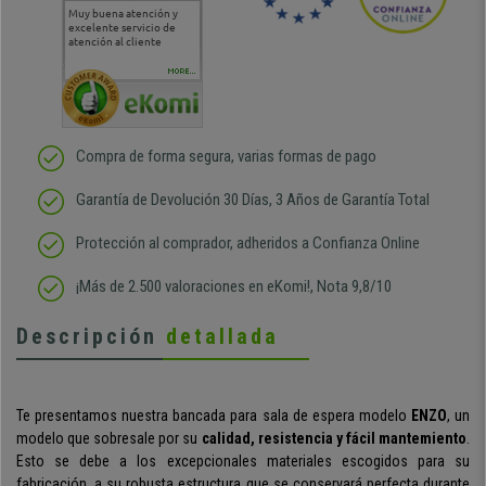
Muy buena atención y
Muy buena atención de
Si estoy contento
Excele
excelente servicio de
cara al asesoramiento
calida
atención al cliente
comercial y el envío ha
entreg
sido muy rápido
Repeti
duda
MORE...
Compra de forma segura, varias formas de pago
Garantía de Devolución 30 Días, 3 Años de Garantía Total
Protección al comprador, adheridos a Confianza Online
¡Más de 2.500 valoraciones en eKomi!, Nota 9,8/10
Descripción
detallada
Te presentamos nuestra bancada para sala de espera modelo
ENZO
, un
modelo que sobresale por su
calidad, resistencia y fácil mantemiento
.
Esto se debe a los excepcionales materiales escogidos para su
fabricación, a su robusta estructura que se conservará perfecta durante