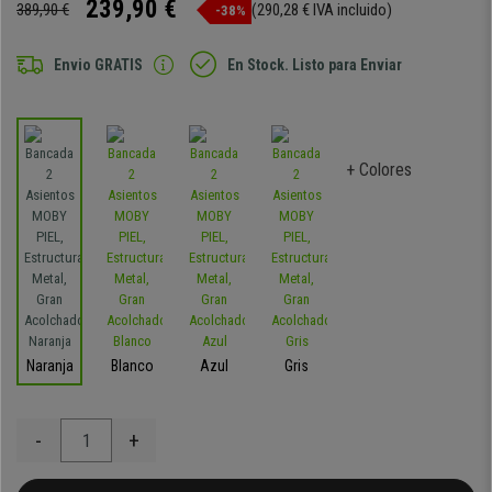
239,90 €
389,90 €
(290,28 € IVA incluido)
-38%
Envio GRATIS
En Stock. Listo para Enviar
+ Colores
Naranja
Blanco
Azul
Gris
-
+