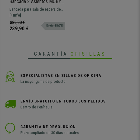
Bancada 2 Asientos MOBY
PIEL, Estructura Metal, Gran
Bancada para sala de espera de
Acolchado, Naranja
108x50 cm con estructura
[+Info]
metálica. Muy resistente, gran
389,90 €
Envio GRATIS
comodidad y grueso acolchado
239,90 €
tapizado en piel. Disponible en
varios colores y configuraciones.
GARANTÍA
OFISILLAS
ESPECIALISTAS EN SILLAS DE OFICINA
La mayor gama de producto
ENVÍO GRATUITO EN TODOS LOS PEDIDOS
Dentro de Península
GARANTÍA DE DEVOLUCIÓN
Plazo ampliado de 30 días naturales