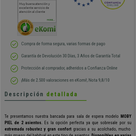
Muy buena atención y
Muy buena atención de
Si estoy contento
Excele
excelente servicio de
cara al asesoramiento
calida
atención al cliente
comercial y el envío ha
entreg
sido muy rápido
Repeti
duda
MORE...
Compra de forma segura, varias formas de pago
Garantía de Devolución 30 Días, 3 Años de Garantía Total
Protección al comprador, adheridos a Confianza Online
¡Más de 2.500 valoraciones en eKomi!, Nota 9,8/10
Descripción
detallada
Te presentamos nuestra bancada para sala de espera modelo
MOBY
PIEL de 2 asientos.
Es la opción perfecta ya que sobresale por su
extremada robustez y gran confort
gracias a su acolchado, mucho
más grueso del habitual en este tipo de asientos.
Disponibles en varias