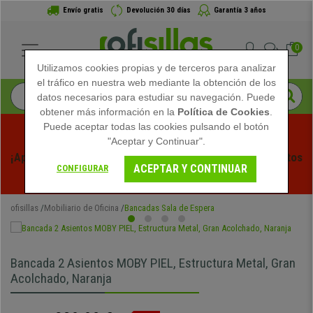
Envío gratis
Devolución 30 días
Garantía 3 años
0
Utilizamos cookies propias y de terceros para analizar
el tráfico en nuestra web mediante la obtención de los
datos necesarios para estudiar su navegación. Puede
obtener más información en la
Política de Cookies
.
Puede aceptar todas las cookies pulsando el botón
"Aceptar y Continuar".
¡Aprovecha las Rebajas de Verano en Ofisillas! Descuentos 
ACEPTAR Y CONTINUAR
CONFIGURAR
Exclusivos por Tiempo Limitado - 
Ver Promo
 -
ofisillas
Mobiliario de Oficina
Bancadas Sala de Espera
Bancada 2 Asientos MOBY PIEL, Estructura Metal, Gran
Acolchado, Naranja