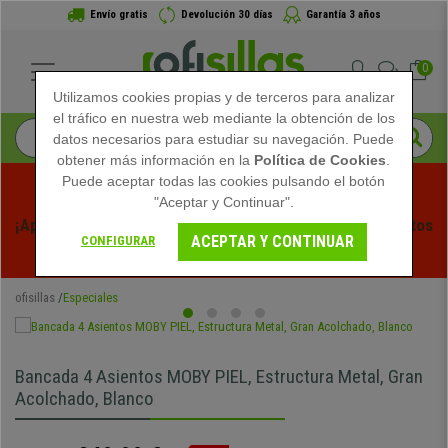
Envío gratis
Devolución 30 días
Garantía 3 años
0
Utilizamos cookies propias y de terceros para analizar
el tráfico en nuestra web mediante la obtención de los
datos necesarios para estudiar su navegación. Puede
obtener más información en la
Política de Cookies
.
Puede aceptar todas las cookies pulsando el botón
"Aceptar y Continuar".
¡Aprovecha las Rebajas de Verano en Ofisillas! Descuentos 
ACEPTAR Y CONTINUAR
CONFIGURAR
Exclusivos por Tiempo Limitado - 
Ver Promo
 -
ofisillas
Especiales
Bancada 4 Asientos MOBY PIEL, Estructura Metal, Gran
Acolchado, Blanco