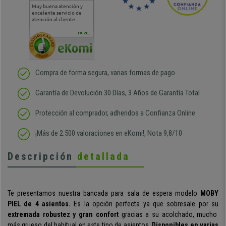
Muy buena atención y
Muy buena atención de
Si estoy contento
Excele
excelente servicio de
cara al asesoramiento
calida
atención al cliente
comercial y el envío ha
entreg
sido muy rápido
Repeti
duda
MORE...
Compra de forma segura, varias formas de pago
Garantía de Devolución 30 Días, 3 Años de Garantía Total
Protección al comprador, adheridos a Confianza Online
¡Más de 2.500 valoraciones en eKomi!, Nota 9,8/10
Descripción
detallada
Te presentamos nuestra bancada para sala de espera modelo
MOBY
PIEL de 4 asientos.
Es la opción perfecta ya que sobresale por su
extremada robustez y gran confort
gracias a su acolchado, mucho
más grueso del habitual en este tipo de asientos.
Disponibles en varias