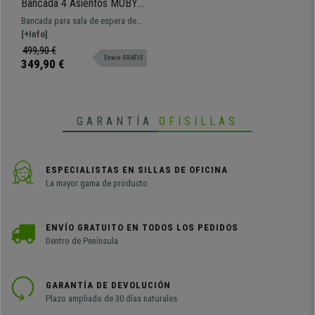
Bancada 4 Asientos MOBY
PIEL, Estructura Metal, Gran
Bancada para sala de espera de
Acolchado, Blanco
208x50 cm con estructura
[+Info]
metálica. Muy resistente, gran
499,90 €
Envio GRATIS
comodidad y grueso acolchado
349,90 €
tapizado en piel. Disponible en
varios colores y configuraciones.
GARANTÍA
OFISILLAS
ESPECIALISTAS EN SILLAS DE OFICINA
La mayor gama de producto
ENVÍO GRATUITO EN TODOS LOS PEDIDOS
Dentro de Península
GARANTÍA DE DEVOLUCIÓN
Plazo ampliado de 30 días naturales