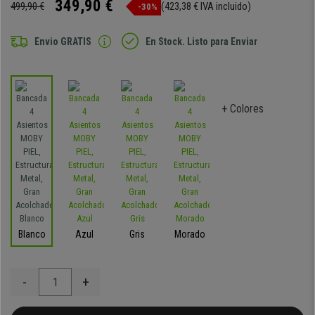
349,90 €
499,90 €
(423,38 € IVA incluido)
-30%
Envio GRATIS
En Stock. Listo para Enviar
+ Colores
Blanco
Azul
Gris
Morado
-
+