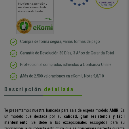
Muy buena atención y
Muy buena atención de
Si estoy contento
Excele
excelente servicio de
cara al asesoramiento
calida
atención al cliente
comercial y el envío ha
entreg
sido muy rápido
Repeti
duda
MORE...
Compra de forma segura, varias formas de pago
Garantía de Devolución 30 Días, 3 Años de Garantía Total
Protección al comprador, adheridos a Confianza Online
¡Más de 2.500 valoraciones en eKomi!, Nota 9,8/10
Descripción
detallada
Te presentamos nuestra bancada para sala de espera modelo
AMIR.
Es
un modelo que destaca por su
calidad, gran resistencia y fácil
mantemiento
. Se debe a los excepcionales escogidos para su
fabricación, a su robusta estructura que se conservará perfecta durante