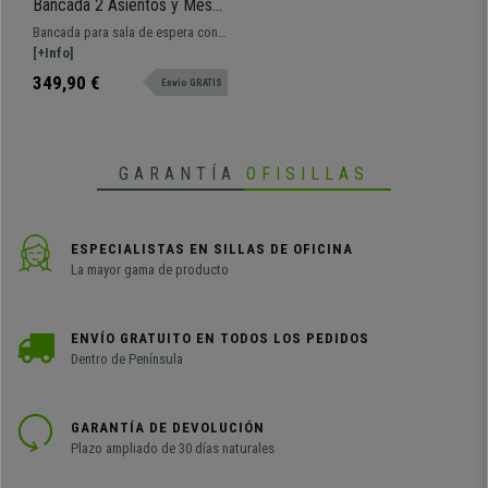
Bancada 2 Asientos y Mesa
AMIR, Estructura Metal, en
Bancada para sala de espera con
Plástico Negro
estructura metálica de 158x50 cm,
[+Info]
asientos de diseño de plástico
349,90 €
Envio GRATIS
resistente y mesa auxiliar. Muy
resistente, gran comodidad.
Disponible en varios colores y
configuraciones.
GARANTÍA
OFISILLAS
ESPECIALISTAS EN SILLAS DE OFICINA
La mayor gama de producto
ENVÍO GRATUITO EN TODOS LOS PEDIDOS
Dentro de Península
GARANTÍA DE DEVOLUCIÓN
Plazo ampliado de 30 días naturales