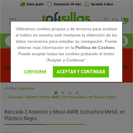
Envío gratis
Devolución 30 días
Garantía 3 años
0
Utilizamos cookies propias y de terceros para analizar
el tráfico en nuestra web mediante la obtención de los
datos necesarios para estudiar su navegación. Puede
obtener más información en la
Política de Cookies
.
Puede aceptar todas las cookies pulsando el botón
"Aceptar y Continuar".
¡Aprovecha las Rebajas de Verano en Ofisillas! Descuentos 
ACEPTAR Y CONTINUAR
CONFIGURAR
Exclusivos por Tiempo Limitado - 
Ver Promo
 -
ofisillas
Especiales
Bancada 2 Asientos y Mesa AMIR, Estructura Metal, en
Plástico Negro