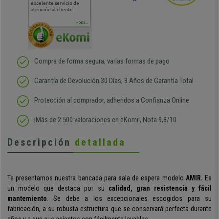
excelente servicio de
cara al asesoramiento
calida
atención al cliente
comercial y el envío ha
entreg
sido muy rápido
Repeti
duda
MORE...
Compra de forma segura, varias formas de pago
Garantía de Devolución 30 Días, 3 Años de Garantía Total
Protección al comprador, adheridos a Confianza Online
¡Más de 2.500 valoraciones en eKomi!, Nota 9,8/10
Descripción
detallada
Te presentamos nuestra bancada para sala de espera modelo
AMIR.
Es
un modelo que destaca por su
calidad, gran resistencia y fácil
mantemiento
. Se debe a los excepcionales escogidos para su
fabricación, a su robusta estructura que se conservará perfecta durante