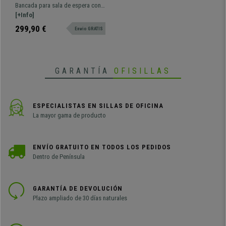
Estructura Metal, en
Bancada para sala de espera con
Plástico Azul
estructura metálica de 108x50 cm
[+Info]
y asientos de diseño de plástico
299,90 €
Envio GRATIS
resistente. Muy resistente, gran
comodidad. Disponible en varios
colores y configuraciones.
GARANTÍA
OFISILLAS
ESPECIALISTAS EN SILLAS DE OFICINA
La mayor gama de producto
ENVÍO GRATUITO EN TODOS LOS PEDIDOS
Dentro de Península
GARANTÍA DE DEVOLUCIÓN
Plazo ampliado de 30 días naturales