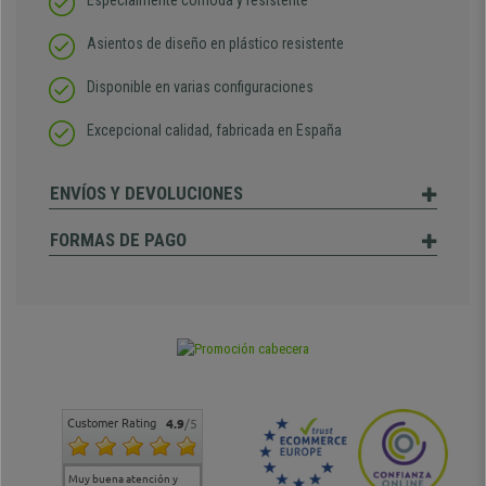
Especialmente cómoda y resistente
Asientos de diseño en plástico resistente
Disponible en varias configuraciones
Excepcional calidad, fabricada en España
ENVÍOS Y DEVOLUCIONES
FORMAS DE PAGO
Customer Rating
4.9
/5
Muy buena atención y
Muy buena atención de
Si estoy contento
Excele