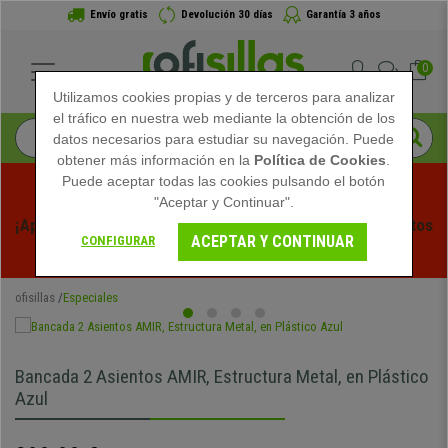
Envío gratis
Devolución 30 días
Garantía 3 años
0
Utilizamos cookies propias y de terceros para analizar
el tráfico en nuestra web mediante la obtención de los
datos necesarios para estudiar su navegación. Puede
obtener más información en la
Política de Cookies
.
Puede aceptar todas las cookies pulsando el botón
"Aceptar y Continuar".
¡Aprovecha las Rebajas de Verano en Ofisillas! Descuentos 
ACEPTAR Y CONTINUAR
CONFIGURAR
Exclusivos por Tiempo Limitado - 
Ver Promo
 -
ofisillas
Especiales
Bancada 2 Asientos AMIR, Estructura Metal, en Plástico
Azul