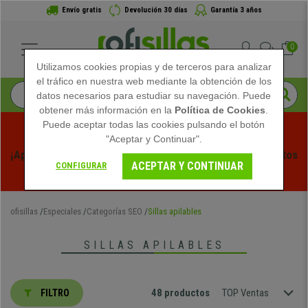
Envío gratis
Devolución 30 días
Garantía 3 años
0
Utilizamos cookies propias y de terceros para analizar
el tráfico en nuestra web mediante la obtención de los
datos necesarios para estudiar su navegación. Puede
obtener más información en la
Política de Cookies
.
Puede aceptar todas las cookies pulsando el botón
"Aceptar y Continuar".
¡Aprovecha las Rebajas de Verano en Ofisillas! Descuentos 
ACEPTAR Y CONTINUAR
CONFIGURAR
Exclusivos por Tiempo Limitado - 
Ver Promo
 -
ofisillas
Especiales
Categorías SEO
Sillas apilables
SILLAS APILABLES
48 productos
TOP Ventas
FILTRO