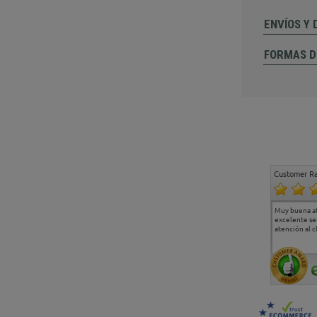
ENVÍOS Y
FORMAS D
Customer Ra
Estoy muy contento.
...
Muy buena a
Todo muy bien
excelente se
atención al c