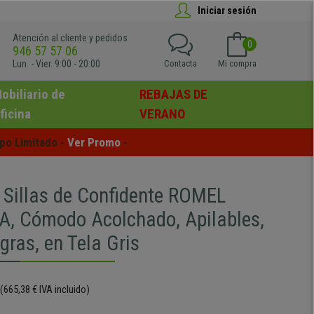
Iniciar sesión
Atención al cliente y pedidos
0
946 57 57 06
Lun. - Vier. 9:00 - 20:00
Contacta
Mi compra
obiliario de
REBAJAS DE
ficina
VERANO
po Limitado - 
Ver Promo
 -
5 Sillas de Confidente ROMEL
, Cómodo Acolchado, Apilables,
ras, en Tela Gris
(665,38 € IVA incluido)