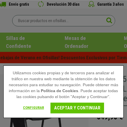
Envío gratis
Devolución 30 días
Garantía 3 años
Sillas de
Mesas de
M
Confidente
Ordenador
O
ebajas de Verano en Ofisillas! Descuentos Exclusivos por Tiem
Utilizamos cookies propias y de terceros para analizar el
Lote de 
tráfico en nuestra web mediante la obtención de los datos
necesarios para estudiar su navegación. Puede obtener más
CON PALA
información en la
Política de Cookies
. Puede aceptar todas
Patas Neg
las cookies pulsando el botón "Aceptar y Continuar".
ACEPTAR Y CONTINUAR
CONFIGURAR
549,90 €