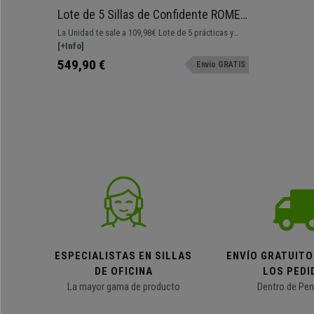
Lote de 5 Sillas de Confidente ROMEL
CON PALA, Cómodo Acolchado,
La Unidad te sale a 109,98€ Lote de 5 prácticas y
Apilables, Patas Negras, en Tela Gris
versátiles sillas de confidente ROMEL CON PALA.
[+Info]
Confortables, resistentes y con bonito diseño
549,90 €
Envio GRATIS
moderno.
ESPECIALISTAS EN SILLAS
ENVÍO GRATUITO
DE OFICINA
LOS PEDI
La mayor gama de producto
Dentro de Pen