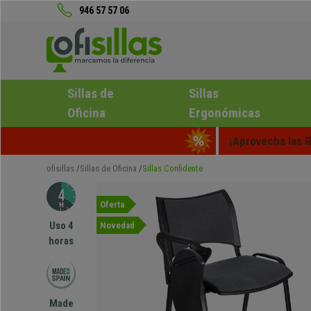
946 57 57 06
Sillas de
Sillas
Oficina
Ergonómicas
¡Aprovecha las R
ofisillas
Sillas de Oficina
Sillas Confidente
Oferta
Uso 4
Novedad
horas
Made