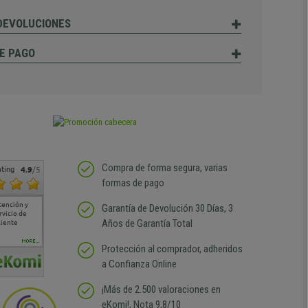
 DEVOLUCIONES
E PAGO
Compra de forma segura, varias
ting
4.9
/5
formas de pago
tención y
Muy buena atención de
Si estoy contento
Excelente relacion
Todo fe
Garantía de Devolución 30 Días, 3
rvicio de
cara al asesoramiento
calidad precio Plazo de
atención
Años de Garantía Total
liente
comercial y el envío ha
entrega correcto.
sin duda
sido muy rápido
Repetiría la compra sin
compra
duda
MORE...
Protección al comprador, adheridos
a Confianza Online
¡Más de 2.500 valoraciones en
eKomi!, Nota 9,8/10