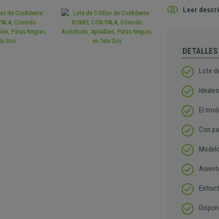
Leer descri
DETALLES
Lote de
Ideales
El mod
Con pal
Modelo
Asient
Estruct
Dispon