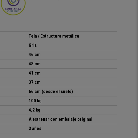
Tela / Estructura metálica
Gris
46 cm
48 cm
41 cm
37 cm
66 cm (desde el suelo)
100 kg
4,2 kg
A estrenar con embalaje original
3 años