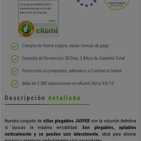
Muy buena atención y
Muy buena atención de
Si estoy contento
Excele
excelente servicio de
cara al asesoramiento
calida
atención al cliente
comercial y el envío ha
entreg
sido muy rápido
Repeti
duda
MORE...
Compra de forma segura, varias formas de pago
Garantía de Devolución 30 Días, 3 Años de Garantía Total
Protección al comprador, adheridos a Confianza Online
¡Más de 2.500 valoraciones en eKomi!, Nota 9,8/10
Descripción
detallada
Nuestro conjunto de
sillas plegables JASPER
son la solución definitiva
si buscas la máxima versatilidad.
Son plegables, apilables
verticalmente y se pueden unir lateralmente
, ideal para ahorrar
espacio y adaptarse perfectamente a tus necesidades.