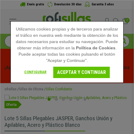
Envío gratis
Devolución 30 días
Garantía 3 años
0
Utilizamos cookies propias y de terceros para analizar
el tráfico en nuestra web mediante la obtención de los
datos necesarios para estudiar su navegación. Puede
obtener más información en la
Política de Cookies
.
Puede aceptar todas las cookies pulsando el botón
"Aceptar y Continuar".
¡Aprovecha las Rebajas de Verano en Ofisillas! Descuentos 
ACEPTAR Y CONTINUAR
CONFIGURAR
Exclusivos por Tiempo Limitado - 
Ver Promo
 -
ofisillas
Sillas de Oficina
Sillas Confidente
Oferta
Lote 5 Sillas Plegables JASPER, Ganchos Unión y
Apilables, Acero y Plástico Blanco