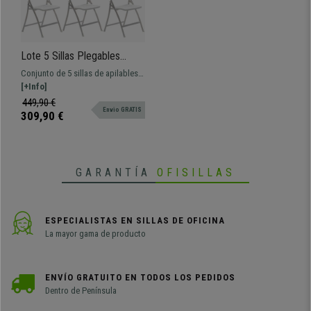
Lote 5 Sillas Plegables
JASPER, Ganchos Unión y
Conjunto de 5 sillas de apilables
Apilables, Acero y Plástico
¡La unidad sale a 59,98 €! Sólida
[+Info]
Blanco
estructura en acero y plástico
449,90 €
Envio GRATIS
reforzado, se pueden apilar
309,90 €
verticalmente y tienen ganchos de
unión
GARANTÍA
OFISILLAS
ESPECIALISTAS EN SILLAS DE OFICINA
La mayor gama de producto
ENVÍO GRATUITO EN TODOS LOS PEDIDOS
Dentro de Península