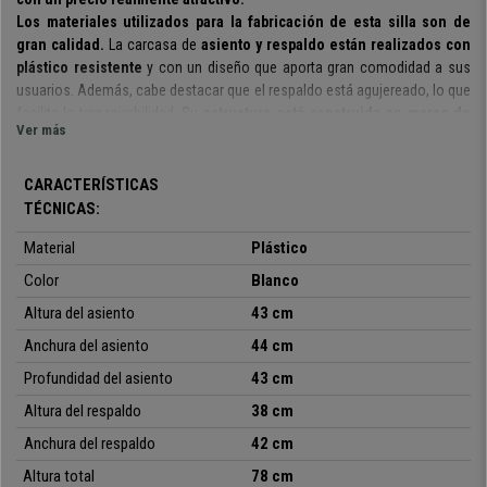
Los materiales utilizados para la fabricación de esta silla son de
gran calidad.
La carcasa de
asiento y respaldo están realizados con
plástico resistente
y con un diseño que aporta gran comodidad a sus
usuarios. Además, cabe destacar que el respaldo está agujereado, lo que
facilita la transpirabilidad. Su
estructura está construida en marco de
Ver más
acero tubular con 4 patas cromadas
. En definitiva, son perfectas para
ofrecer a clientes o invitados un asiento confortable y de calidad.
CARACTERÍSTICAS
Se trata de un modelo muy práctico y polivalente:
se pueden usar en
TÉCNICAS:
reuniones, con clientes, en salas de espera, recepciones de oficinas,
conferencias o eventos, etc. Además,
está disponible en varios
Material
Plástico
colores
, así podrás elegir la que mejor se adapte a tus gustos,
Color
Blanco
necesidades y entorno.
Altura del asiento
43 cm
Cabe destacar que estamos ante un
modelo apilable
con brazos
y que
Anchura del asiento
44 cm
se entrega totalmente montado
. Diseño, calidad, comodidad y
versatilidad a un precio inmejorable, que sólo podrás conseguir en
Profundidad del asiento
43 cm
ofisillas.es
Altura del respaldo
38 cm
Anchura del respaldo
42 cm
• Ideal para sala de conferencias
Altura total
78 cm
•
Cómoda estructura de asiento y respaldo