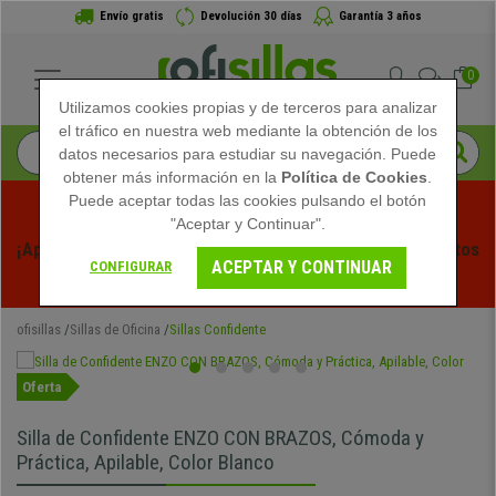
Envío gratis
Devolución 30 días
Garantía 3 años
0
Utilizamos cookies propias y de terceros para analizar
el tráfico en nuestra web mediante la obtención de los
datos necesarios para estudiar su navegación. Puede
obtener más información en la
Política de Cookies
.
Puede aceptar todas las cookies pulsando el botón
"Aceptar y Continuar".
¡Aprovecha las Rebajas de Verano en Ofisillas! Descuentos 
ACEPTAR Y CONTINUAR
CONFIGURAR
Exclusivos por Tiempo Limitado - 
Ver Promo
 -
ofisillas
Sillas de Oficina
Sillas Confidente
Oferta
Silla de Confidente ENZO CON BRAZOS, Cómoda y
Práctica, Apilable, Color Blanco