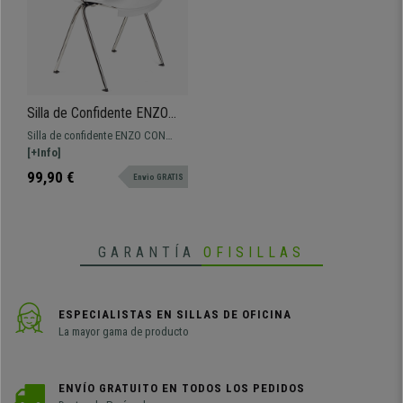
Silla de Confidente ENZO
CON BRAZOS, Cómoda y
Silla de confidente ENZO CON
Práctica, Apilable, Color
BRAZOS, precioso diseño
[+Info]
Blanco
vanguardista. Perfecto para salas
99,90 €
Envio GRATIS
de espera o de conferencias.
Disponible en varios colores.
GARANTÍA
OFISILLAS
ESPECIALISTAS EN SILLAS DE OFICINA
La mayor gama de producto
ENVÍO GRATUITO EN TODOS LOS PEDIDOS