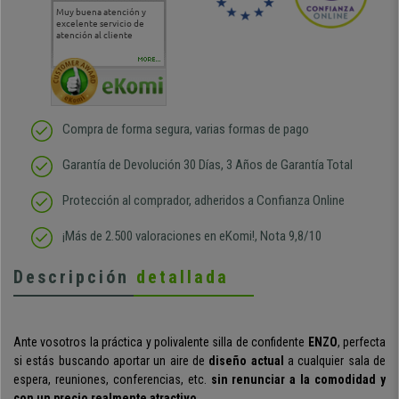
Muy buena atención y
Muy buena atención de
Si estoy contento
Excele
excelente servicio de
cara al asesoramiento
calida
atención al cliente
comercial y el envío ha
entreg
sido muy rápido
Repeti
duda
MORE...
Compra de forma segura, varias formas de pago
Garantía de Devolución 30 Días, 3 Años de Garantía Total
Protección al comprador, adheridos a Confianza Online
¡Más de 2.500 valoraciones en eKomi!, Nota 9,8/10
Descripción
detallada
Ante vosotros la práctica y polivalente silla de confidente
ENZO
, perfecta
si estás buscando aportar un aire de
diseño actual
a cualquier sala de
espera, reuniones, conferencias, etc.
sin renunciar a la comodidad y
con un precio realmente atractivo.