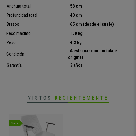
•
Anchura total
Especialmente resistente: marco de acero con 4 patas cromadas
53 cm
• Muy práctica y polivalente
Profundidad total
43 cm
Brazos
65 cm (desde el suelo)
Peso máximo
100 kg
Peso
4,2 kg
A estrenar con embalaje
Condición
original
Garantía
3 años
VISTOS
RECIENTEMENTE
Oferta