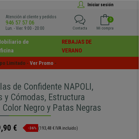
Iniciar sesión
Atención al cliente y pedidos
0
946 57 57 06
Lun. - Vier. 9:00 - 20:00
Contacta
Mi compra
obiliario de
REBAJAS DE
ficina
VERANO
po Limitado - 
Ver Promo
 -
llas de Confidente NAPOLI,
es y Cómodas, Estructura
, Color Negro y Patas Negras
,90 €
(193,48 € IVA incluido)
-36%