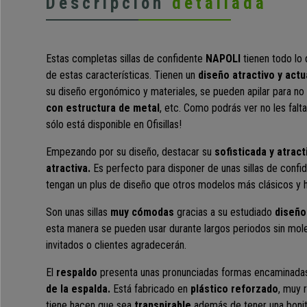
Descripción
detallada
Estas completas sillas de confidente
NAPOLI
tienen todo lo
de estas características. Tienen un
diseño atractivo y actu
su diseño ergonómico y materiales, se pueden apilar para no
con estructura de metal
, etc. Como podrás ver no les falt
sólo está disponible en Ofisillas!
Empezando por su diseño, destacar su
sofisticada y atract
atractiva.
Es perfecto para disponer de unas sillas de confi
tengan un plus de diseño que otros modelos más clásicos y h
Son unas sillas
muy cómodas
gracias a su estudiado
diseño
esta manera se pueden usar durante largos periodos sin moles
invitados o clientes agradecerán.
El
respaldo
presenta unas pronunciadas formas encaminadas
de la espalda.
Está fabricado en
plástico reforzado
, muy r
tiene hacen que sea
transpirable
además de tener una bonit