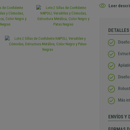
Leer descri
DETALLES
Diseño
Estruc
Apilab
Diseño
Robusta
Más in
ENVÍOS Y
FORMAS D