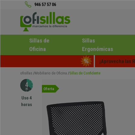
946 57 57 06
Sillas de
Sillas
Oficina
Ergonómicas
¡Aprovecha las R
ofisillas
Mobiliario de Oficina
Sillas de Confidente
Oferta
Uso 4
horas