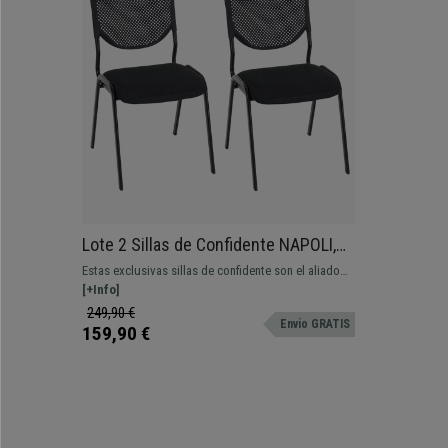
Lote 2 Sillas de Confidente NAPOLI,
Versátiles y Cómodas, Estructura
Estas exclusivas sillas de confidente son el aliado
Metálica, Color Negro y Patas Negras
perfecto para ofrecer a tus invitados o clientes un
[+Info]
asiento de calidad. Su atractivo diseño, materiales y
249,90 €
Envio GRATIS
comodidad las convierten en el modelo perfecto.
159,90 €