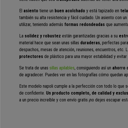
El
asiento
tiene un
buen acolchado
y está tapizado en
tel
también su alta resistencia y fácil cuidado. Un asiento con u
utilizar, teniendo además
formas redondeadas
que aumentan
La
solidez y robustez
están garantizadas gracias a su
estru
material hace que sean unas sillas
duraderas
, perfectas par
despachos, mesas de atención, reuniones, encuentros, etc. 
protectores
de plástico
para una mayor estabilidad y evitar 
Se trata de unas
sillas apilables
, consiguiendo así un
ahorro d
de agradecer. Puedes ver en las fotografías cómo quedan api
Este modelo napoli cumple a la perfección con todo lo que se
de confidente.
Un producto completo, de calidad y exclus
a un precio increíble y con envío gratis ¡no dejes escapar es