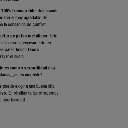
a 100% transpirable
, destacando
n material muy agradable de
 la sensación de confort.
ctura y patas metálicas.
Este
a utilizarse intensivamente en
Las patas tienen
tacos
rayar el suelo.
e espacio y versatilidad
muy
ladas, ¿no es increíble?
 puede exigir a una buena silla
ivo.
En ofisillas te las ofrecemos
ta oportunidad!