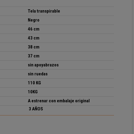
Tela transpirable
Negro
46 cm
43 cm
38 cm
37 cm
sin apoyabrazos
sin ruedas
110 KG
10KG
A estrenar con embalaje original
3 AÑOS