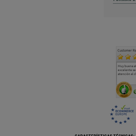
Customer Ra
Estoy muy contento.
...
Muy buena a
Todo muy bien
excelente se
atención al c