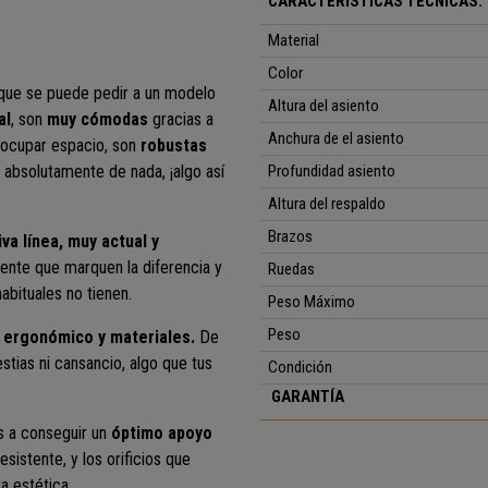
CARACTERÍSTICAS TÉCNICAS:
Material
Color
 que se puede pedir a un modelo
Altura del asiento
al
, son
muy cómodas
gracias a
Anchura de el asiento
 ocupar espacio, son
robustas
a absolutamente de nada, ¡algo así
Profundidad asiento
Altura del respaldo
Brazos
iva línea, muy actual y
dente que marquen la diferencia y
Ruedas
abituales no tienen.
Peso Máximo
Peso
 ergonómico y materiales.
De
tias ni cansancio, algo que tus
Condición
GARANTÍA
 a conseguir un
óptimo apoyo
esistente, y los orificios que
a estética.