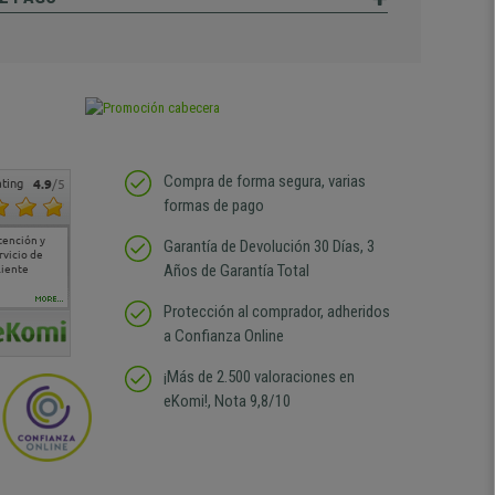
Compra de forma segura, varias
ting
4.9
/5
formas de pago
tención y
Muy buena atención de
Si estoy contento
Excelente relacion
Todo fe
Garantía de Devolución 30 Días, 3
rvicio de
cara al asesoramiento
calidad precio Plazo de
atención
Años de Garantía Total
liente
comercial y el envío ha
entrega correcto.
sin duda
sido muy rápido
Repetiría la compra sin
compra
duda
MORE...
Protección al comprador, adheridos
a Confianza Online
¡Más de 2.500 valoraciones en
eKomi!, Nota 9,8/10