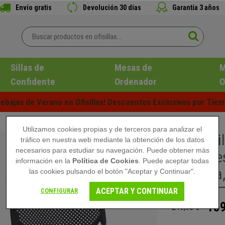
Envío gratis
Devolución 30 días
Garantía 3 años
Sillas de
Mesas de
M
Confidente
Ordenador
O
ebajas de Verano en Ofisillas! Descuentos Exclusivos por Tiem
Utilizamos cookies propias y de terceros para analizar el
Lote 2 Si
tráfico en nuestra web mediante la obtención de los datos
necesarios para estudiar su navegación. Puede obtener más
Versátil
información en la
Política de Cookies
. Puede aceptar todas
Metálica
las cookies pulsando el botón "Aceptar y Continuar".
ACEPTAR Y CONTINUAR
CONFIGURAR
159
249,90 €