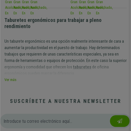
Taburetes ergonómicos para trabajar a pleno
rendimiento
Un taburete ergonómico es una opción realmente interesante de cara a
aumentar la productividad en el puesto de trabajo. Hay determinados
trabajos que requieren de unas características especiales, ya sea en
forma de herramientas o equipos de protección. En este caso la superior
ergonomía y comodidad que ofrecen los
taburetes
de oficina
ergonómicos pueden marcar la diferencia.
Ver más
Las ventajas fundamentales de los
taburetes
son su superior altura y el
contar con un reposapiés. Las sillas de oficina presentan una altura del
asiento entorno a los 50 o 55 cm máximo. Un taburete de trabajo puede
SUSCRÍBETE A NUESTRA NEWSLETTER
incluso superar los 80cm ya que las mesas de trabajo también tienen
una altura por encima de lo habitual. Esto hace que tengamos una mayor
libertad de movimientos del tren superior, además de lograr un campo de
visión mejorado.