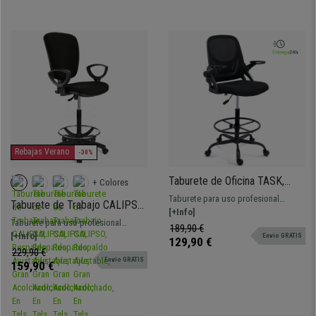
Rebajas Verano
-30%
Taburete de Oficina TASK,
+ Colores
Brazos Abatibles, Reposapiés
Taburete para uso profesional
Taburete de Trabajo CALIPSO,
Ajustable, Soporte Lumbar,
tapizado en malla. Ajustable, con
[+Info]
Respaldo Ajustable, Gran
Malla Negra
Taburete para uso profesional
reposapiés regulable, resistente y
189,90 €
Acolchado, En Tela Negro
tapizado en tela. Ajustable, con
[+Info]
Envio GRATIS
confortable.
129,90 €
reposapiés, resistente y confortable.
229,90 €
Envio GRATIS
159,90 €