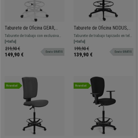
Taburete de Oficina GEAR,
Taburete de Oficina NODUS,
Brazos Abatibles, Reposapiés
Brazos Abatibles, Mecanismo
Taburete de trabajo con exclusiva
Taburete de trabajo tapizado en tela
Ajustable, Soporte Lumbar, En
Basculante, Reposapiés
estructura en blanco. Ajustable y
[+Info]
robusto, resistente y confortable.
[+Info]
Blanco y Gris
Ajustable, Tela y Malla Negra
adaptado para uso profesional.
Ajustable y adaptado para uso
219,90 €
199,90 €
Envio GRATIS
Envio GRATIS
profesional.
149,90 €
139,90 €
Novedad
Novedad