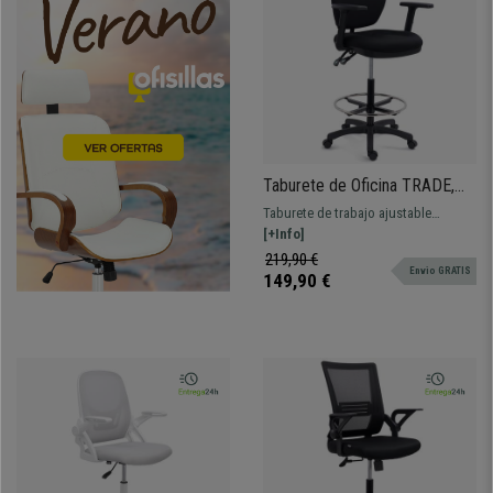
Taburete de Oficina TRADE,
Brazos 3D, Mecanismo y
Taburete de trabajo ajustable
Reposapiés Ajustables,
adaptado para uso profesional.
[+Info]
Ergonómico, Tela Negra
Robusto, resistente y confortable.
219,90 €
Envio GRATIS
149,90 €