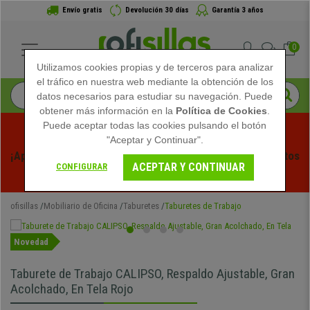
Envío gratis
Devolución 30 días
Garantía 3 años
0
Utilizamos cookies propias y de terceros para analizar
el tráfico en nuestra web mediante la obtención de los
datos necesarios para estudiar su navegación. Puede
obtener más información en la
Política de Cookies
.
Puede aceptar todas las cookies pulsando el botón
"Aceptar y Continuar".
¡Aprovecha las Rebajas de Verano en Ofisillas! Descuentos 
ACEPTAR Y CONTINUAR
CONFIGURAR
Exclusivos por Tiempo Limitado - 
Ver Promo
 -
ofisillas
Mobiliario de Oficina
Taburetes
Taburetes de Trabajo
Novedad
Taburete de Trabajo CALIPSO, Respaldo Ajustable, Gran
Acolchado, En Tela Rojo