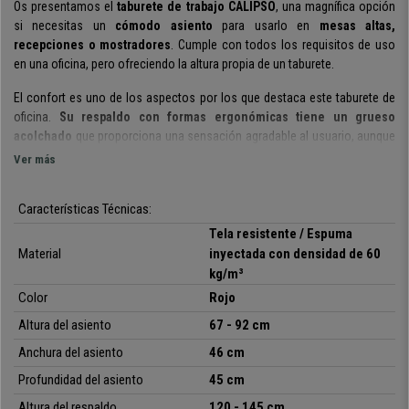
Os presentamos el
taburete de trabajo CALIPSO
, una magnífica opción
si necesitas un
cómodo asiento
para usarlo en
mesas altas,
recepciones o mostradores
. C
umple con todos los requisitos de uso
en una oficina, pero ofreciendo la altura propia de un taburete.
El confort es uno de los aspectos por los que destaca este taburete de
oficina.
Su respaldo con
formas ergonómicas
tiene un grueso
acolchado
que proporciona una sensación agradable al usuario, aunque
a su vez es firme para evitar la fatiga y favorecer un adecuado apoyo de
Ver más
la espalda. Además,
es
ajustable en profundidad
, perfecto para
conseguir una óptima postura corporal de forma cómoda y sencilla.
Su
Características Técnicas:
amplio asiento también cuenta con un firme y cómodo acolchado.
Tela resistente / Espuma
Cabe destacar el
acolchado de espuma inyectada con densidad de 60
Material
inyectada con densidad de 60
kg/m³
, por lo que la sentada es mucho más confortable. Esta espuma se
kg/m³
inyecta sobre un molde cerrado, por lo que cada pieza tiene la forma
Color
Rojo
exacta y
no se deforma ni con el uso, ni con el paso del tiempo
. Se
trata de un exclusivo tipo de espuma que se utiliza en sillería de alta
Altura del asiento
67 - 92 cm
gama y automoción.
Anchura del asiento
46 cm
Su
mecanismo permanente de reclinación
también aporta un plus de
Profundidad del asiento
45 cm
confort. Se trata de un sistema que permite echar para atrás el respaldo
Altura del respaldo
120 - 145 cm