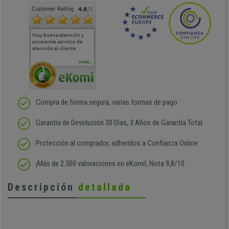
Customer Rating
4.9
/5
Muy buena atención y
Muy buena atención de
Si estoy contento
Excele
excelente servicio de
cara al asesoramiento
calida
atención al cliente
comercial y el envío ha
entreg
sido muy rápido
Repeti
duda
MORE...
Compra de forma segura, varias formas de pago
Garantía de Devolución 30 Días, 3 Años de Garantía Total
Protección al comprador, adheridos a Confianza Online
¡Más de 2.500 valoraciones en eKomi!, Nota 9,8/10
Descripción
detallada