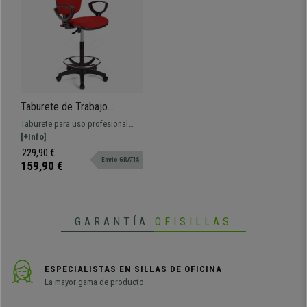
Taburete de Trabajo
CALIPSO, Respaldo
Taburete para uso profesional
Ajustable, Gran Acolchado,
tapizado en tela. Ajustable, con
[+Info]
En Tela Rojo
reposapiés, resistente y
229,90 €
Envio GRATIS
confortable.
159,90 €
GARANTÍA
OFISILLAS
ESPECIALISTAS EN SILLAS DE OFICINA
La mayor gama de producto