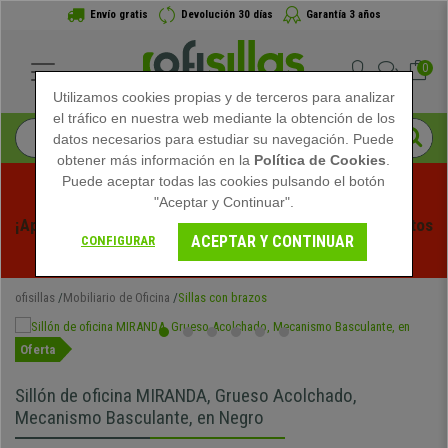
Envío gratis
Devolución 30 días
Garantía 3 años
0
Utilizamos cookies propias y de terceros para analizar
el tráfico en nuestra web mediante la obtención de los
datos necesarios para estudiar su navegación. Puede
obtener más información en la
Política de Cookies
.
Puede aceptar todas las cookies pulsando el botón
"Aceptar y Continuar".
¡Aprovecha las Rebajas de Verano en Ofisillas! Descuentos 
ACEPTAR Y CONTINUAR
CONFIGURAR
Exclusivos por Tiempo Limitado - 
Ver Promo
 -
ofisillas
Mobiliario de Oficina
Sillas con brazos
Oferta
Sillón de oficina MIRANDA, Grueso Acolchado,
Mecanismo Basculante, en Negro