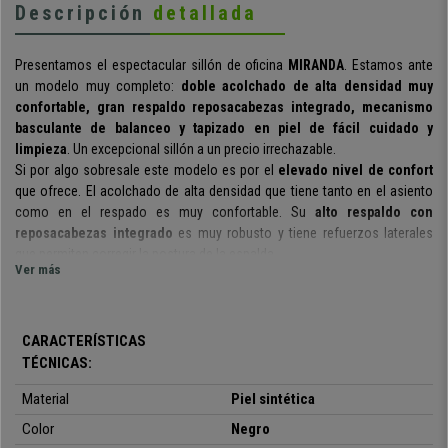
Descripción
detallada
Presentamos el espectacular sillón de oficina
MIRANDA
. Estamos ante
un modelo muy completo:
doble acolchado de alta densidad muy
confortable, gran respaldo reposacabezas integrado, mecanismo
basculante de balanceo y tapizado en piel de fácil cuidado y
limpieza
. Un excepcional sillón a un precio irrechazable.
Si por algo sobresale este modelo es por el
elevado nivel de confort
que ofrece. El acolchado
de alta densidad
que tiene tanto en el asiento
como en el respado es muy confortable.
Su
alto respaldo con
reposacabezas integrado
es muy robusto y tiene refuerzos laterales
que permiten corregir la postura de la espalda.
Ver más
Además incluye un exclusivo sistema de balanceo,
moviendo la
palanca elevadora hacia fuera la silla pasa a este modo, si vuelves a
introducir dicha palanca la silla retoma su estado rígido normal
.
CARACTERÍSTICAS
Como verás esta funcionalidad es muy útil ya que te permite elegir entre
TÉCNICAS:
las dos opciones a tu antojo. Este mecanismo se incluye solamente en
sillas de ata gama como esta.
De hecho, hablamos de un sillón que está
Material
P
iel sintética
adaptado para un uso intensivo de hasta 8 horas al día
.
Color
Negro