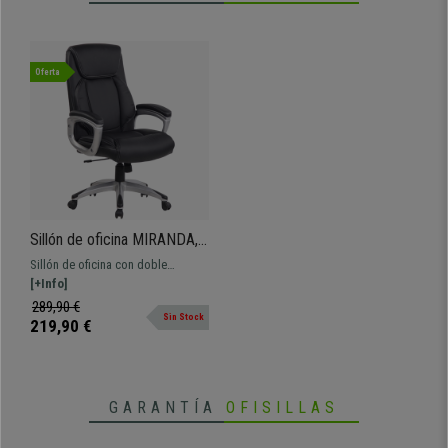
Oferta
Sillón de oficina MIRANDA,
Grueso Acolchado,
Sillón de oficina con doble
Mecanismo Basculante, en
acolchado, gran respaldo con
[+Info]
Negro
reposacabezas integrado y
289,90 €
Sin Stock
tapizado en piel sintética.
219,90 €
GARANTÍA
OFISILLAS