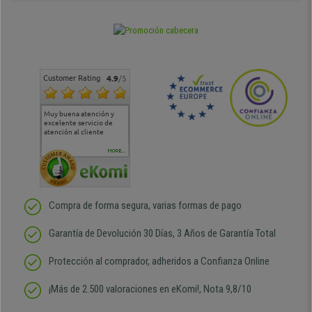
Customer Rating
4.9
/5
Muy buena atención y
Muy buena atención de
Si estoy contento
Excele
excelente servicio de
cara al asesoramiento
calida
atención al cliente
comercial y el envío ha
entreg
sido muy rápido
Repeti
duda
MORE...
Compra de forma segura, varias formas de pago
Garantía de Devolución 30 Días, 3 Años de Garantía Total
Protección al comprador, adheridos a Confianza Online
¡Más de 2.500 valoraciones en eKomi!, Nota 9,8/10