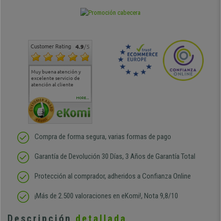
Customer Rating
4.9
/5
Muy buena atención y
Muy buena atención de
Si estoy contento
Excele
excelente servicio de
cara al asesoramiento
calida
atención al cliente
comercial y el envío ha
entreg
sido muy rápido
Repeti
duda
MORE...
Compra de forma segura, varias formas de pago
Garantía de Devolución 30 Días, 3 Años de Garantía Total
Protección al comprador, adheridos a Confianza Online
¡Más de 2.500 valoraciones en eKomi!, Nota 9,8/10
Descripción
detallada