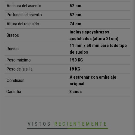
Anchura del asiento
52
cm
•
Máximo Confort: forma ergonómica, gran acolchado
Profundidad asiento
52
cm
• Elegante diseño tapizado en piel sintética
Altura del respaldo
74
cm
•
Base y reposabrazos en sólido acero cromado
• Mecanismo basculante de reclinación
incluye apoyabrazos
Brazos
•
Especialmente resistente: hasta 150kg
acolchados (altura 21cm)
• Extraordinaria durabilidad y robustez
11 mm x 50 mm para todo tipo
Ruedas
•
Ruedas de goma para todo tipo de suelos
de suelos
Peso máximo
1
5
0
KG
Peso de la silla
19
KG
A estrenar con embalaje
Condición
original
Garantía
3 años
VISTOS
RECIENTEMENTE