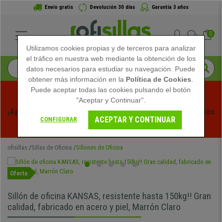
Envío gratis
Devolución 30 días
Garantía 3 años
0
Utilizamos cookies propias y de terceros para analizar
el tráfico en nuestra web mediante la obtención de los
datos necesarios para estudiar su navegación. Puede
obtener más información en la
Política de Cookies
.
Puede aceptar todas las cookies pulsando el botón
"Aceptar y Continuar".
¡Aprovecha las Rebajas de Verano en Ofisillas! Descuentos 
ACEPTAR Y CONTINUAR
CONFIGURAR
Exclusivos por Tiempo Limitado - 
Ver Promo
 -
ofisillas
Sillas de Oficina
Sillones de Oficina
Oferta
Sillón de oficina KANSAS, resistente hasta 150kg!! Gran
calidad, fabricado en acero y piel, Marrón Claro