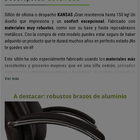
Sillón de oficina o despacho
KANSAS
¡Gran resistencia hasta 150 kg! Un
diseño que impresiona y un
confort excepcional.
Fabricado con
materiales muy robustos
, como son su base y hasta reposabrazos
metálicos. Con la compra de este modelo puedes estar seguro de haber
adquirido un producto que te durará muchos años en perfecto estado ¡No
te quedes sin él!
Este sillón ha sido especialmente fabricado usando los
materiales más
resistentes y grosores mayores que en una silla común
, pensados
para ofrecer la máxima resistencia y durabilidad. Un modelo para toda la
vida que además es
Ver más
apto para uso de personas de hasta 150 kilos.
El confort es de primer nivel gracias a su
doble acolchado extra
grueso.
Tanto el asiento como el alto respaldo con
reposacabezas
integrado
ofrecen una sensación única, casi como la de estar en el sofá
de tu casa. Además, sus amplias dimensiones permiten acomodar
personas de talla más grande.
Este modelo está especialmente diseñado para pasar en él largos
periodos de tiempo, ya que está
adaptado para pasar hasta 8 horas