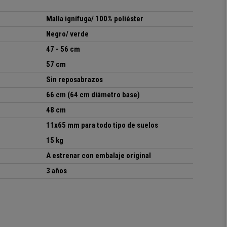
Malla
ignífuga/ 100% poliéster
Negro/ verde
47 - 56 cm
57 cm
Sin reposabrazos
66 cm (64 cm diámetro base)
48 cm
11x65 mm para todo tipo de suelos
15 kg
A estrenar con embalaje original
3 años