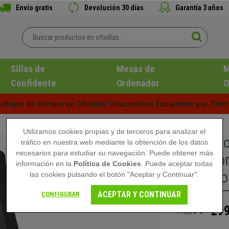
Envío gratis
Devolución 30 días
Garantía 3 años
Sillas de
Mesas de
M
Confidente
Ordenador
O
ebajas de Verano en Ofisillas! Descuentos Exclusivos por Tiem
Utilizamos cookies propias y de terceros para analizar el
Silla Er
tráfico en nuestra web mediante la obtención de los datos
necesarios para estudiar su navegación. Puede obtener más
Reposabr
información en la
Política de Cookies
. Puede aceptar todas
Tela colo
las cookies pulsando el botón "Aceptar y Continuar".
ACEPTAR Y CONTINUAR
CONFIGURAR
299
449,90 €