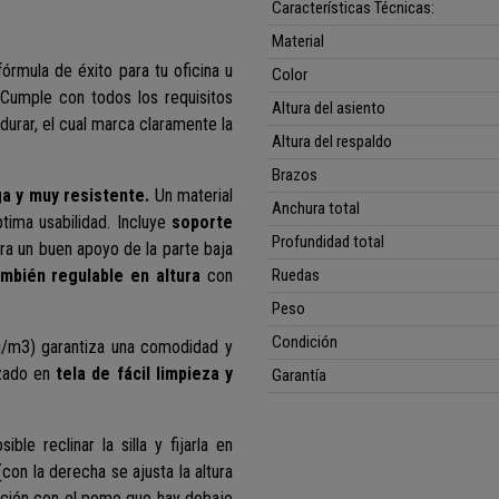
Características Técnicas:
Material
 fórmula de éxito para tu oficina u
Color
Cumple con todos los requisitos
Altura del asiento
urar, el cual marca claramente la
Altura del respaldo
Brazos
ga y muy resistente.
Un material
Anchura total
ptima usabilidad. Incluye
soporte
Profundidad total
ara un buen apoyo de la parte baja
ambién regulable en altura
con
Ruedas
Peso
Condición
/m3) garantiza una comodidad y
zado en
tela de fácil limpieza y
Garantía
ible reclinar la silla y fijarla en
(con la derecha se ajusta la altura
lación con el pomo que hay debajo