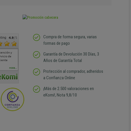
Compra de forma segura, varias
ting
4.9
/5
formas de pago
tención y
Muy buena atención de
Si estoy contento
Excelente relacion
Todo fe
Garantía de Devolución 30 Días, 3
rvicio de
cara al asesoramiento
calidad precio Plazo de
atención
Años de Garantía Total
liente
comercial y el envío ha
entrega correcto.
sin duda
sido muy rápido
Repetiría la compra sin
compra
duda
MORE...
Protección al comprador, adheridos
a Confianza Online
¡Más de 2.500 valoraciones en
eKomi!, Nota 9,8/10