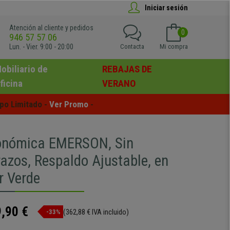
Iniciar sesión
Atención al cliente y pedidos
0
946 57 57 06
Lun. - Vier. 9:00 - 20:00
Contacta
Mi compra
obiliario de
REBAJAS DE
ficina
VERANO
po Limitado - 
Ver Promo
 -
gonómica EMERSON, Sin
azos, Respaldo Ajustable, en
r Verde
,90 €
(362,88 € IVA incluido)
-33%