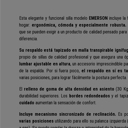
Esta elegante y funcional silla modelo
EMERSON
incluye la
hogar:
ergonómica, cómoda y especialmente robusta.
que se pueden exigir a un producto de calidad pensado para d
diferencia.
Su respaldo está tapizado en malla transpirable ignífu
propio de sillas de calidad profesional y que asegura una ó
lumbar ajustable en altura
, un accesorio imprescindible p
de la espalda. Por si fuera poco,
el respaldo en sí es t
varias posiciones, para lograr fácilmente la postura perfecta.
El
relleno de goma de alta densidad en asiento
(30 Kg
durabilidad superiores. Los
bordes redondeados
y el tapi
cuidado
aumentan la sensación de confort.
Incluye mecanismo sincronizado de reclinación.
Es pos
varias posiciones
utilizando para ello su palanca izquierda 
a gas). Se puede regular la dureza o intensidad de la bascu