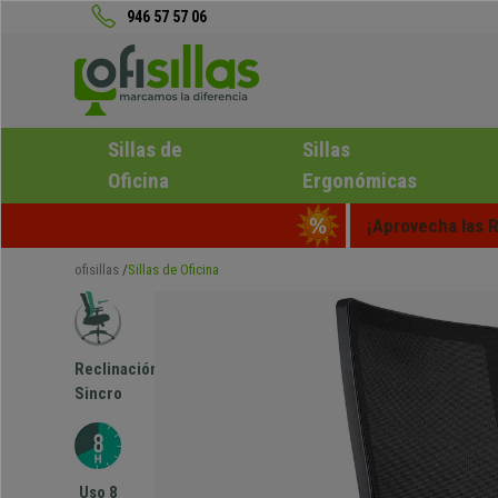
946 57 57 06
Sillas de
Sillas
Oficina
Ergonómicas
¡Aprovecha las R
ofisillas
Sillas de Oficina
Reclinación
Sincro
Uso 8