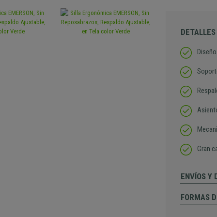
DETALLES
Diseño
Soport
Respald
Asiento
Mecani
Gran c
ENVÍOS Y
FORMAS D