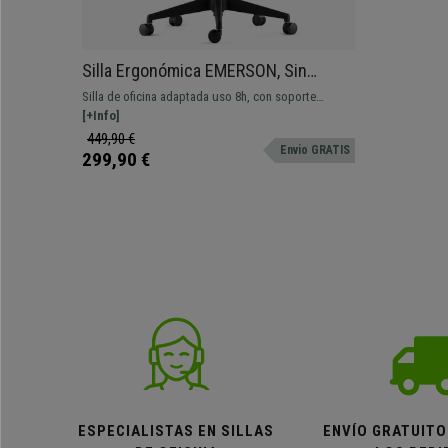
Silla Ergonómica EMERSON, Sin
Reposabrazos, Respaldo Ajustable, en
Silla de oficina adaptada uso 8h, con soporte
Tela color Verde
lumbar y respaldo ajustables. Mecanismo de
[+Info]
reclinación sincronizado y tapizado en malla
449,90 €
Envio GRATIS
transpirable ignífuga
299,90 €
ESPECIALISTAS EN SILLAS
ENVÍO GRATUITO