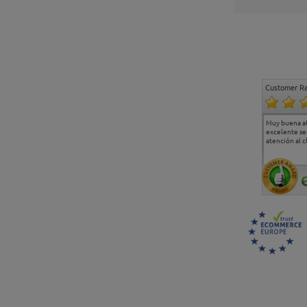
Customer Ra
Estoy muy contento.
...
Muy buena a
Todo muy bien
excelente se
atención al c