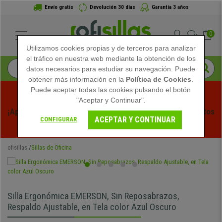
Envío gratis
Devolución 30 días
Garantía 3 años
0
Utilizamos cookies propias y de terceros para analizar
el tráfico en nuestra web mediante la obtención de los
datos necesarios para estudiar su navegación. Puede
obtener más información en la
Política de Cookies
.
Puede aceptar todas las cookies pulsando el botón
"Aceptar y Continuar".
¡Aprovecha las Rebajas de Verano en Ofisillas! Descuentos 
ACEPTAR Y CONTINUAR
CONFIGURAR
Exclusivos por Tiempo Limitado - 
Ver Promo
 -
ofisillas
Sillas de Oficina
Silla Ergonómica EMERSON, Sin Reposabrazos,
Respaldo Ajustable, en Tela color Azul Oscuro