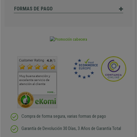
FORMAS DE PAGO
Customer Rating
4.9
/5
Muy buena atención y
Muy buena atención de
Si estoy contento
Excele
excelente servicio de
cara al asesoramiento
calida
atención al cliente
comercial y el envío ha
entreg
sido muy rápido
Repeti
duda
MORE...
Compra de forma segura, varias formas de pago
Garantía de Devolución 30 Días, 3 Años de Garantía Total