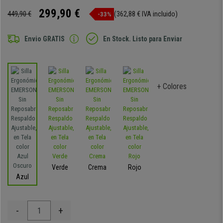
299,90 €
449,90 €
(362,88 € IVA incluido)
-33%
Envio GRATIS
En Stock. Listo para Enviar
+ Colores
Verde
Crema
Rojo
Azul
-
+