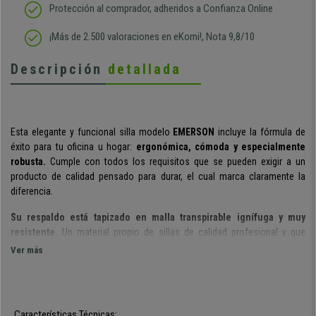
Protección al comprador, adheridos a Confianza Online
¡Más de 2.500 valoraciones en eKomi!, Nota 9,8/10
Descripción
detallada
Esta elegante y funcional silla modelo
EMERSON
incluye la fórmula de
éxito para tu oficina u hogar:
ergonómica, cómoda y especialmente
robusta.
Cumple con todos los requisitos que se pueden exigir a un
producto de calidad pensado para durar, el cual marca claramente la
diferencia.
Su respaldo está tapizado en malla transpirable ignífuga y muy
resistente.
Un material propio de sillas de calidad profesional y que
asegura una óptima usabilidad. Incluye
soporte lumbar ajustable en
Ver más
altura
, un accesorio imprescindible para un buen apoyo de la parte baja
de la espalda. Por si fuera poco,
el respaldo en sí es también
regulable en altura
con varias posiciones, para lograr fácilmente la
postura perfecta.
Características Técnicas: