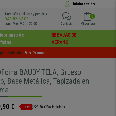
Iniciar sesión
Atención al cliente y pedidos
0
946 57 57 06
Lun. - Vier. 9:00 - 20:00
Contacta
Mi compra
obiliario de
REBAJAS DE
ficina
VERANO
po Limitado - 
Ver Promo
 -
 Oficina BAUDY TELA, Grueso
o, Base Metálica, Tapizada en
ema
,90 €
(229,78 € IVA incluido)
-46%