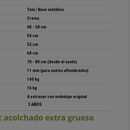
Tela
/ Base metálica
Crema
48 - 58 cm
54 cm
52 cm
68 cm
70 - 80 cm
(desde el suelo)
11 mm (para suelos alfombrados)
14
0
kg
16 kg
A estrenar con embalaje original
3 AÑOS