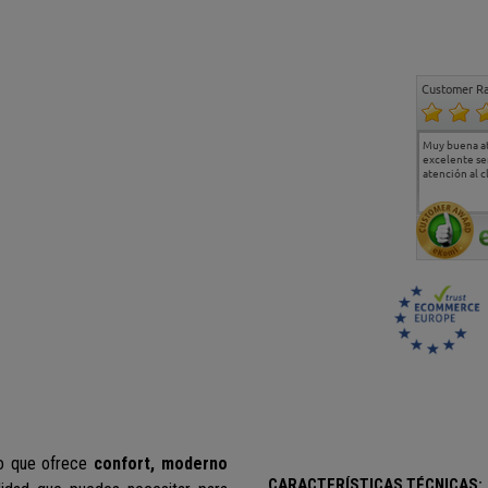
Customer Ra
Estoy muy contento.
...
Muy buena a
Todo muy bien
excelente se
atención al c
lo que ofrece
confort, moderno
CARACTERÍSTICAS TÉCNICAS: