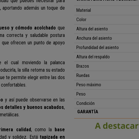
idad que puedes necesitar para
sa, aportando además un toque de
Material
Color
ueso y cómodo acolchado
que
Altura del asiento
a correcta y saludable postura
Anchura del asiento
, que ofrecen un punto de apoyo
Profundidad del asiento
Altura del respaldo
 el cual moviendo la palanca
Brazos
oducirla, la silla retoma su estado
Ruedas
ue te permite elegir entre las dos
 confortables.
Peso máximo
Peso
ño
y así puede observarse en las
Condición
os detalles y buenos acabados
,
GARANTÍA
 metálicas.
rimera calidad
, como la
base
idad y solidez. Está
tapizada en