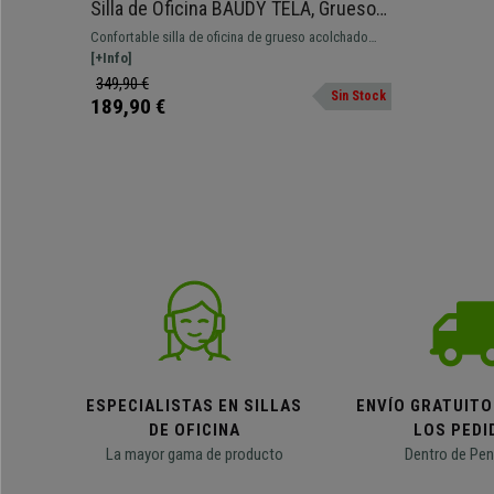
Silla de Oficina BAUDY TELA, Grueso
Acolchado, Base Metálica, Tapizada
Confortable silla de oficina de grueso acolchado
en color Crema
tapizado en tela. Cuenta con mecanismo de
[+Info]
balanceo y base metálica.
349,90 €
Sin Stock
189,90 €
ESPECIALISTAS EN SILLAS
ENVÍO GRATUITO
DE OFICINA
LOS PEDI
La mayor gama de producto
Dentro de Pen