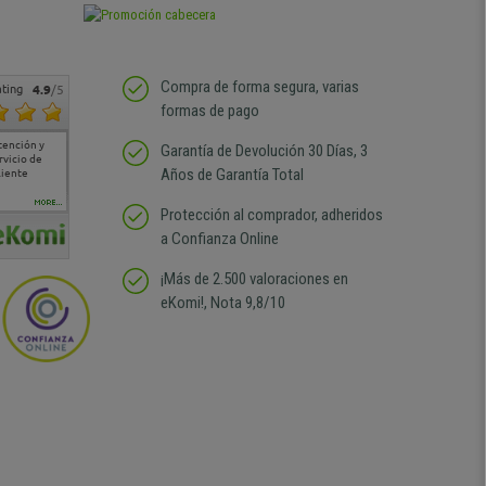
Compra de forma segura, varias
ting
4.9
/5
formas de pago
tención y
Muy buena atención de
Si estoy contento
Excelente relacion
Todo fe
Garantía de Devolución 30 Días, 3
rvicio de
cara al asesoramiento
calidad precio Plazo de
atención
Años de Garantía Total
liente
comercial y el envío ha
entrega correcto.
sin duda
sido muy rápido
Repetiría la compra sin
compra
duda
MORE...
Protección al comprador, adheridos
a Confianza Online
¡Más de 2.500 valoraciones en
eKomi!, Nota 9,8/10