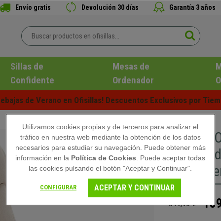
Envío gratis
Devolución 30 días
Garantía 3 años
Sillas de
Mesas de
M
Confidente
Ordenador
O
ebajas de Verano en Ofisillas! Descuentos Exclusivos por Tiem
Utilizamos cookies propias y de terceros para analizar el
Silla de
tráfico en nuestra web mediante la obtención de los datos
necesarios para estudiar su navegación. Puede obtener más
Acolchad
información en la
Política de Cookies
. Puede aceptar todas
color Cr
las cookies pulsando el botón "Aceptar y Continuar".
ACEPTAR Y CONTINUAR
CONFIGURAR
189
349,90 €