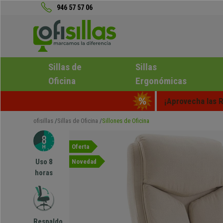
946 57 57 06
Sillas de
Sillas
Oficina
Ergonómicas
¡Aprovecha las R
ofisillas
Sillas de Oficina
Sillones de Oficina
Oferta
Uso 8
Novedad
horas
Respaldo