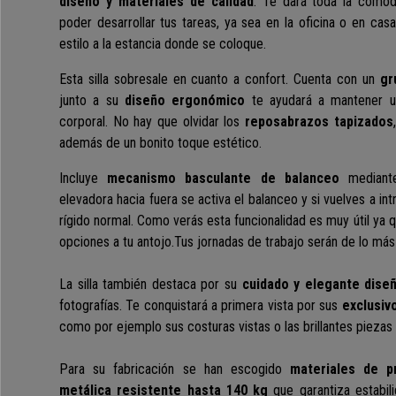
diseño y materiales de calidad
.
Te dará toda la comod
poder desarrollar tus tareas, ya sea en la oficina o en ca
estilo a la estancia donde se coloque.
Esta silla sobresale en cuanto a confort. Cuenta con un
gr
junto a su
diseño ergonómico
te ayudará a mantener
un
corporal
. No hay que olvidar los
reposabrazos tapizados
además de un bonito toque estético.
Incluye
mecanismo basculante de balanceo
mediante
elevadora hacia fuera se activa el balanceo y si vuelves a intr
rígido normal. Como verás esta funcionalidad es muy útil ya q
opciones a tu antojo.Tus
jornadas de trabajo serán de lo más
La silla también destaca por su
cuidado y elegante dise
fotografías. T
e conquistará a primera vista por sus
exclusiv
como por ejemplo sus costuras vistas o las brillantes piezas
Para su fabricación se han escogido
materiales de p
metálica resistente hasta 140 kg
que garantiza
estabil