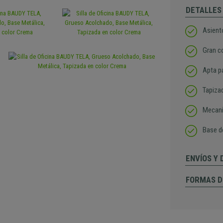
DETALLES
Asient
Gran c
Apta pa
Tapiza
Mecani
Base d
ENVÍOS Y
FORMAS D