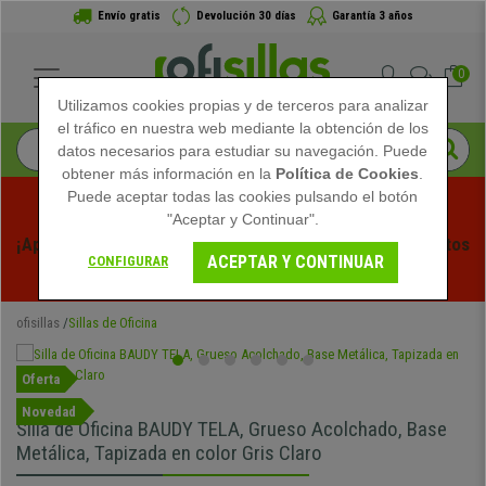
Envío gratis
Devolución 30 días
Garantía 3 años
0
Utilizamos cookies propias y de terceros para analizar
el tráfico en nuestra web mediante la obtención de los
datos necesarios para estudiar su navegación. Puede
obtener más información en la
Política de Cookies
.
Puede aceptar todas las cookies pulsando el botón
"Aceptar y Continuar".
¡Aprovecha las Rebajas de Verano en Ofisillas! Descuentos 
ACEPTAR Y CONTINUAR
CONFIGURAR
Exclusivos por Tiempo Limitado - 
Ver Promo
 -
ofisillas
Sillas de Oficina
Oferta
Novedad
Silla de Oficina BAUDY TELA, Grueso Acolchado, Base
Metálica, Tapizada en color Gris Claro