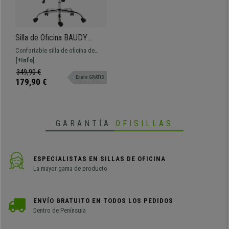
Silla de Oficina BAUDY
TELA, Grueso Acolchado,
Confortable silla de oficina de
Base Metálica, Tapizada en
grueso acolchado tapizado en
[+Info]
color Gris Claro
tela. Cuenta con mecanismo de
349,90 €
Envio GRATIS
balanceo y base metálica.
179,90 €
GARANTÍA
OFISILLAS
ESPECIALISTAS EN SILLAS DE OFICINA
La mayor gama de producto
ENVÍO GRATUITO EN TODOS LOS PEDIDOS
Dentro de Península