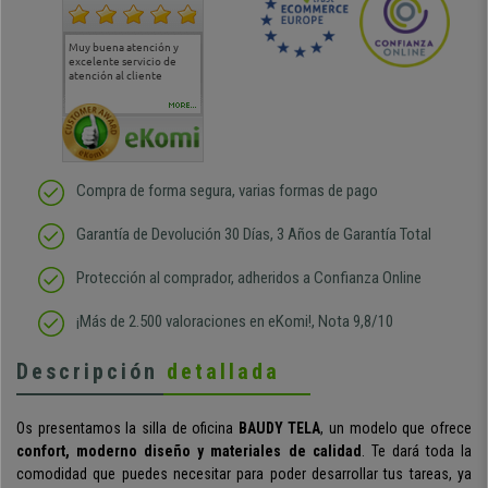
Muy buena atención y
Muy buena atención de
Si estoy contento
Excele
excelente servicio de
cara al asesoramiento
calida
atención al cliente
comercial y el envío ha
entreg
sido muy rápido
Repeti
duda
MORE...
Compra de forma segura, varias formas de pago
Garantía de Devolución 30 Días, 3 Años de Garantía Total
Protección al comprador, adheridos a Confianza Online
¡Más de 2.500 valoraciones en eKomi!, Nota 9,8/10
Descripción
detallada
Os presentamos la
silla de oficina
BAUDY TELA
, un modelo que ofrece
confort, moderno diseño y materiales de calidad
.
Te dará toda la
comodidad que puedes necesitar para poder desarrollar tus tareas, ya