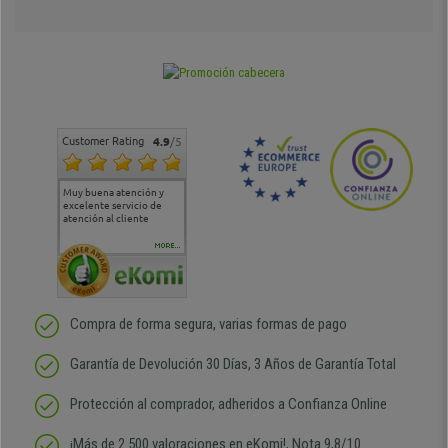
Customer Rating
4.9
/5
Muy buena atención y
Muy buena atención de
Si estoy contento
Excele
excelente servicio de
cara al asesoramiento
calida
atención al cliente
comercial y el envío ha
entreg
sido muy rápido
Repeti
duda
MORE...
Compra de forma segura, varias formas de pago
Garantía de Devolución 30 Días, 3 Años de Garantía Total
Protección al comprador, adheridos a Confianza Online
¡Más de 2.500 valoraciones en eKomi!, Nota 9,8/10