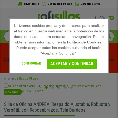
Envío gratis
Devolución 30 días
Garantía 3 años
0
Utilizamos cookies propias y de terceros para analizar
el tráfico en nuestra web mediante la obtención de los
datos necesarios para estudiar su navegación. Puede
obtener más información en la
Política de Cookies
.
Puede aceptar todas las cookies pulsando el botón
"Aceptar y Continuar".
¡Aprovecha las Rebajas de Verano en Ofisillas! Descuentos 
ACEPTAR Y CONTINUAR
CONFIGURAR
Exclusivos por Tiempo Limitado - 
Ver Promo
 -
ofisillas
Sillas de Oficina
Novedad
Silla de Oficina ANDREA, Respaldo Ajustable, Robusta y
Versátil, con Reposabrazos, Tela Burdeos