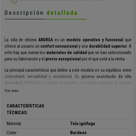
Descripción
detallada
La silla de oficina
ANDREA
es un
modelo operativo y funcional
que
ofrece al usuario un
confort sensacional
y una
durabilidad superior
. A
esto hay que sumar los
materiales de calidad
que se han seleccionado
para su fabricación y el
precio excepcional
por el que está a la venta.
La principal característica que define a este modelo es su equilibrio entre
comodidad, versatilidad y resistencia.
Su
grueso acolchado
de alta
densidad
(30Kg/m3) presente en asiento y respaldo asegura al usuario
un gran confort.
Además, sus formas redondeadas permiten aliviar la
Ver más
presión y mantener una correcta y saludable postura de la espalda.
CARACTERÍSTICAS
Otro plus en cuanto a confort lo aporta su
respaldo con contacto
TÉCNICAS:
permanente
, un útil y práctico sistema para reclinar el respaldo a tu
antojo, pudiéndolo fijar en la posición deseada. Además, también
podrás
Material
Tela ignífuga
regular el respaldo en altura
y profundidad
a través de roscas de
manejo fácil y fiable.
Color
Burdeos