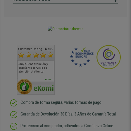
Customer Rating
4.9
/5
Muy buena atención y
Muy buena atención de
Si estoy contento
Excele
excelente servicio de
cara al asesoramiento
calida
atención al cliente
comercial y el envío ha
entreg
sido muy rápido
Repeti
duda
MORE...
Compra de forma segura, varias formas de pago
Garantía de Devolución 30 Días, 3 Años de Garantía Total
Protección al comprador, adheridos a Confianza Online