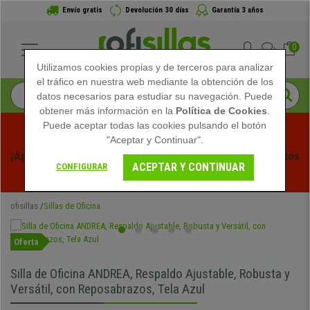
Envío gratis
Devolución 30 días
Garantía 3 años
0
Utilizamos cookies propias y de terceros para analizar
el tráfico en nuestra web mediante la obtención de los
datos necesarios para estudiar su navegación. Puede
obtener más información en la
Política de Cookies
.
Puede aceptar todas las cookies pulsando el botón
"Aceptar y Continuar".
¡Aprovecha las Rebajas de Verano en Ofisillas! Descuentos 
ACEPTAR Y CONTINUAR
CONFIGURAR
Exclusivos por Tiempo Limitado - 
Ver Promo
 -
ofisillas
Sillas de Oficina
Oferta
Silla de Oficina ANDREA, Respaldo Ajustable, Robusta y
Versátil, con Reposabrazos, Tela Azul