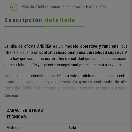
¡Más de 2.500 valoraciones en eKomi!, Nota 9,8/10
Descripción
detallada
La silla de oficina
ANDREA
es un
modelo operativo y funcional
que
ofrece al usuario un
confort sensacional
y una
durabilidad superior
. A
esto hay que sumar los
materiales de calidad
que se han seleccionado
para su fabricación y el
precio excepcional
por el que está a la venta.
La principal característica que define a este modelo es su equilibrio entre
comodidad, versatilidad y resistencia.
Su
grueso acolchado
de alta
densidad
(30Kg/m3) presente en asiento y respaldo asegura al usuario
un gran confort.
Además, sus formas redondeadas permiten aliviar la
Ver más
presión y mantener una correcta y saludable postura de la espalda.
CARACTERÍSTICAS
Otro plus en cuanto a confort lo aporta su
respaldo con contacto
TÉCNICAS:
permanente
, un útil y práctico sistema para reclinar el respaldo a tu
antojo, pudiéndolo fijar en la posición deseada. Además, también
podrás
Material
Tela
regular el respaldo en altura
y profundidad
a través de roscas de