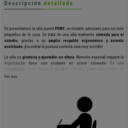
Descripción
detallada
Os presentamos la silla juvenil
PONY
, un modelo adecuado para los más
pequeños de la casa. Se trata de una silla realmente
cómoda para el
estudio
, gracias a su
amplio respaldo ergonómico y asiento
acolchado
. ¡Encontrar la postura correcta será muy sencillo!
La silla es
giratoria y ajustable en altura
. Mención especial requiere la
espectacular
base con acabado en acero cromado
. Es una
característica poco frecuente en sillas infantiles y algo muy a tener en
cuenta ya que es muy sólida y duradera.
Además, está recomendada para
Ver más
un
uso diario de 4 horas
.
Está fabricada con
materiales de calidad
. Tanto su respaldo como
asiento están tapizados en
malla transpirable
, un tejido agradable y
resistente. Este modelo está disponible en
varios colores
, para que
puedas elegir el que mejor se adapta a tus necesidades.
En resumen, nos encontramos ante una
silla para niños muy
confortable, ergonómica y de calidad
. Modelos similares superan los