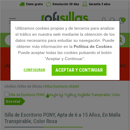
Envío gratis
Devolución 30 días
Garantía 3 años
0
Utilizamos cookies propias y de terceros para analizar
el tráfico en nuestra web mediante la obtención de los
datos necesarios para estudiar su navegación. Puede
obtener más información en la
Política de Cookies
.
Puede aceptar todas las cookies pulsando el botón
"Aceptar y Continuar".
¡Aprovecha las Rebajas de Verano en Ofisillas! Descuentos 
ACEPTAR Y CONTINUAR
CONFIGURAR
Exclusivos por Tiempo Limitado - 
Ver Promo
 -
ofisillas
Sillas de Oficina
Sillas Escritorio Infantil
Novedad
Silla de Escritorio PONY, Apta de 6 a 15 Años, En Malla
Transpirable, Color Rosa