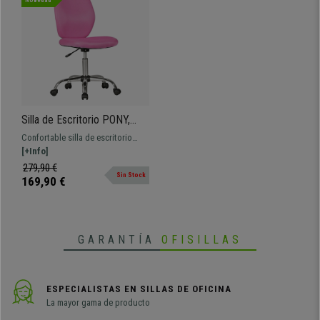
Novedad
Silla de Escritorio PONY,
Apta de 6 a 15 Años, En
Confortable silla de escritorio
Malla Transpirable, Color
para niños y adolescentes.
[+Info]
Rosa
Tapizada en malla transpirable y
279,90 €
Sin Stock
disponible en varios colores.
169,90 €
GARANTÍA
OFISILLAS
ESPECIALISTAS EN SILLAS DE OFICINA
La mayor gama de producto