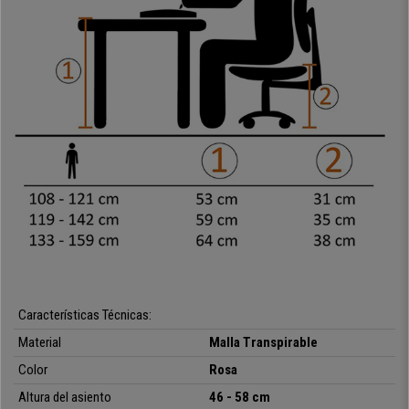
150€ en otras tiendas. En Ofisillas te la ofrecemos al
mejor precio y con
la máxima garantía y tranquilidad
. ¡Aprovecha esta oportunidad y dale a
tus hijos la silla que se merecen!
• Diseño ergonómico, muy cómoda
•
Tapizada en malla transpirable
•
Elegante base en acero cromado
•
Calidad excelente, muy estable
•
Ruedas para suelos alfombrados
•
Disponible en varios colores
Características Técnicas:
Material
Malla Transpirable
Color
Rosa
Altura del asiento
46 - 58 cm