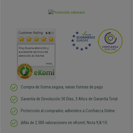
Customer Rating
4.9
/5
Muy buena atención y
Muy buena atención de
Si estoy contento
Excele
excelente servicio de
cara al asesoramiento
calida
atención al cliente
comercial y el envío ha
entreg
sido muy rápido
Repeti
duda
MORE...
Compra de forma segura, varias formas de pago
Garantía de Devolución 30 Días, 3 Años de Garantía Total
Protección al comprador, adheridos a Confianza Online
¡Más de 2.500 valoraciones en eKomi!, Nota 9,8/10