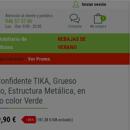
Iniciar sesión
Atención al cliente y pedidos
0
946 57 57 06
Lun. - Vier. 9:00 - 20:00
Contacta
Mi compra
obiliario de
REBAJAS DE
ficina
VERANO
po Limitado - 
Ver Promo
 -
Confidente TIKA, Grueso
o, Estructura Metálica, en
o color Verde
,90 €
(181,38 € IVA incluido)
-25%