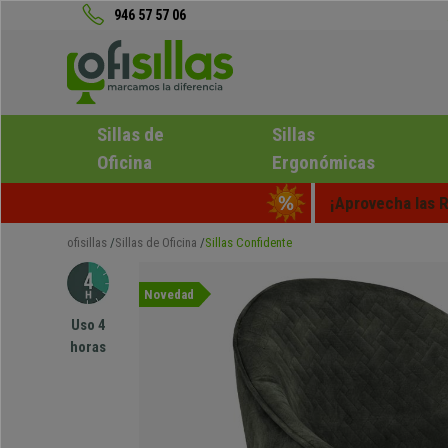
946 57 57 06
Sillas de
Sillas
Oficina
Ergonómicas
¡Aprovecha las R
ofisillas
Sillas de Oficina
Sillas Confidente
Novedad
Uso 4
horas