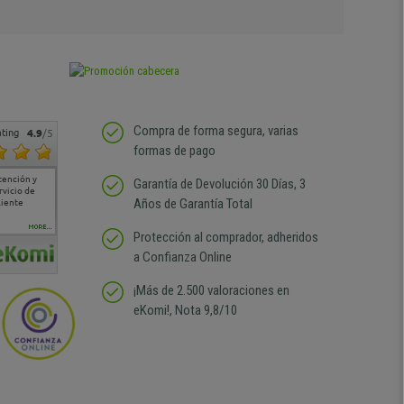
Compra de forma segura, varias
ting
4.9
/5
formas de pago
tención y
Muy buena atención de
Si estoy contento
Excelente relacion
Todo fe
Garantía de Devolución 30 Días, 3
rvicio de
cara al asesoramiento
calidad precio Plazo de
atención
Años de Garantía Total
liente
comercial y el envío ha
entrega correcto.
sin duda
sido muy rápido
Repetiría la compra sin
compra
duda
MORE...
Protección al comprador, adheridos
a Confianza Online
¡Más de 2.500 valoraciones en
eKomi!, Nota 9,8/10