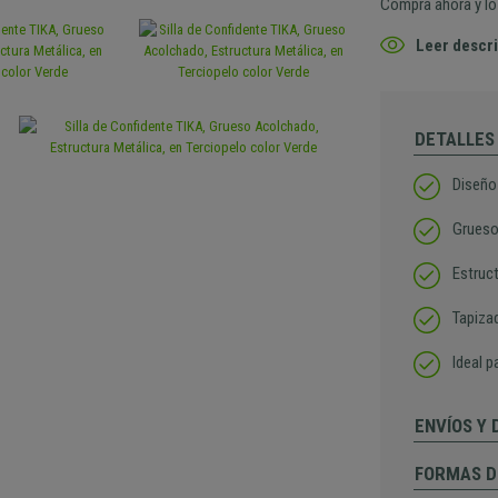
Compra ahora y lo 
Leer descri
DETALLES
Diseño
Grueso
Estruct
Tapizad
Ideal 
ENVÍOS Y
FORMAS D