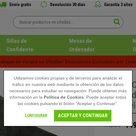
Envío gratis
Devolución 30 días
Garantía 3 años
Sillas de
Mesas de
M
Confidente
Ordenador
O
ebajas de Verano en Ofisillas! Descuentos Exclusivos por Tiem
Utilizamos cookies propias y de terceros para analizar el
Silla de 
tráfico en nuestra web mediante la obtención de los datos
necesarios para estudiar su navegación. Puede obtener más
Acolchad
información en la
Política de Cookies
. Puede aceptar todas
Terciopel
las cookies pulsando el botón "Aceptar y Continuar".
ACEPTAR Y CONTINUAR
CONFIGURAR
149
199,90 €