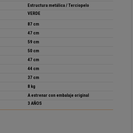
Estructura metálica / Terciopelo
VERDE
87 cm
47 cm
59 cm
50 cm
47 cm
44 cm
37 cm
8 kg
A estrenar con embalaje original
3 AÑOS