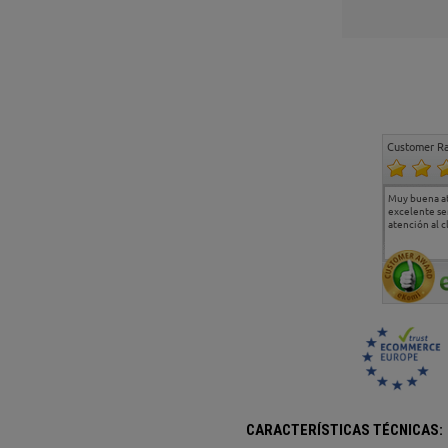
Customer Ra
Estoy muy contento.
...
Muy buena a
Todo muy bien
excelente se
atención al c
CARACTERÍSTICAS TÉCNICAS: