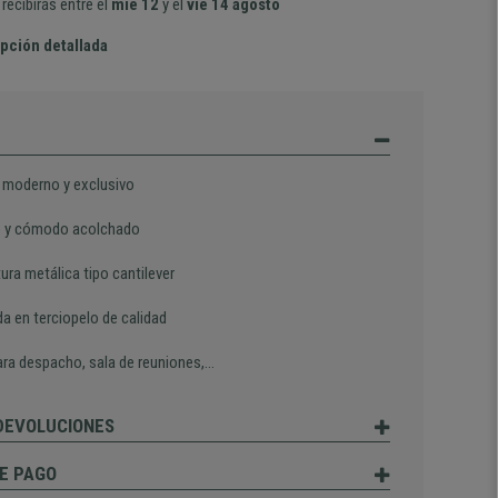
recibirás entre el
mie 12
y el
vie 14 agosto
pción detallada
 moderno y exclusivo
 y cómodo acolchado
ura metálica tipo cantilever
a en terciopelo de calidad
para despacho, sala de reuniones,…
 DEVOLUCIONES
E PAGO