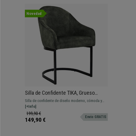
Novedad
Silla de Confidente TIKA, Grueso
Acolchado, Estructura Metálica, en
Silla de confidente de diseño moderno, cómoda y
Terciopelo color Verde
funcional, con estructura cantilever metálica y
[+Info]
tapizado en terciopelo.
199,90 €
Envio GRATIS
149,90 €