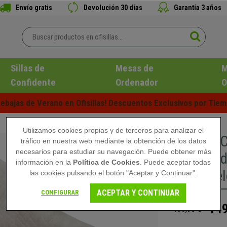
Envío gratis
Devolución 30 días
Garantía 3 años
Sillas de
Mesas de
M
Confidente
Ordenador
O
ebajas de Verano en Ofisillas! Descuentos Exclusivos por Tiem
Utilizamos cookies propias y de terceros para analizar el
Silla de 
tráfico en nuestra web mediante la obtención de los datos
necesarios para estudiar su navegación. Puede obtener más
Acolchad
información en la
Política de Cookies
. Puede aceptar todas
Terciope
las cookies pulsando el botón "Aceptar y Continuar".
ACEPTAR Y CONTINUAR
CONFIGURAR
149
199,90 €