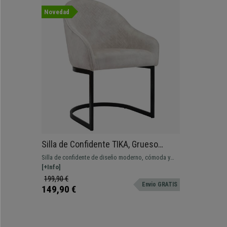
Novedad
Silla de Confidente TIKA, Grueso
Acolchado, Estructura Metálica, en
Silla de confidente de diseño moderno, cómoda y
Terciopelo color Crema
funcional, con estructura cantilever metálica y
[+Info]
tapizado en terciopelo.
199,90 €
Envio GRATIS
149,90 €