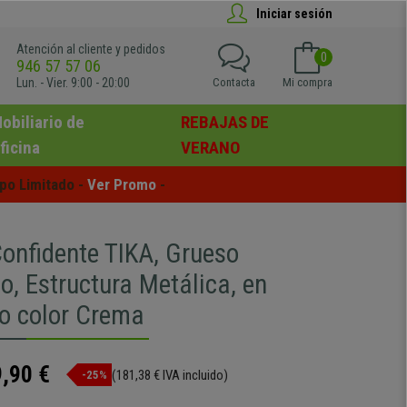
Iniciar sesión
Atención al cliente y pedidos
0
946 57 57 06
Lun. - Vier. 9:00 - 20:00
Contacta
Mi compra
obiliario de
REBAJAS DE
ficina
VERANO
po Limitado - 
Ver Promo
 -
Confidente TIKA, Grueso
o, Estructura Metálica, en
lo color Crema
,90 €
(181,38 € IVA incluido)
-25%