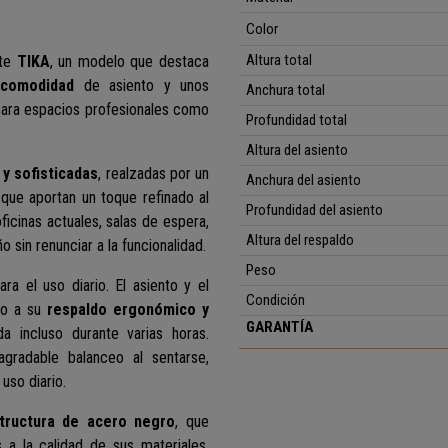
Color
Altura total
nte
TIKA
, un modelo que destaca
 comodidad
de asiento y unos
Anchura total
 para espacios profesionales como
Profundidad total
Altura del asiento
 y sofisticadas
, realzadas por un
Anchura del asiento
que aportan un toque refinado al
Profundidad del asiento
ficinas actuales, salas de espera,
Altura del respaldo
in renunciar a la funcionalidad.
Peso
a el uso diario. El asiento y el
Condición
nto a su
respaldo ergonómico y
GARANTÍA
a incluso durante varias horas.
gradable balanceo al sentarse,
uso diario.
tructura de acero negro
, que
as a la calidad de sus materiales,