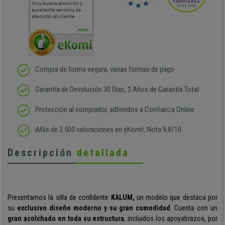
Muy buena atención y
Muy buena atención de
Si estoy contento
Excele
excelente servicio de
cara al asesoramiento
calida
atención al cliente
comercial y el envío ha
entreg
sido muy rápido
Repeti
duda
MORE...
Compra de forma segura, varias formas de pago
Garantía de Devolución 30 Días, 3 Años de Garantía Total
Protección al comprador, adheridos a Confianza Online
¡Más de 2.500 valoraciones en eKomi!, Nota 9,8/10
Descripción
detallada
Presentamos la silla de confidente
KALUM,
un modelo que destaca por
su
exclusivo diseño moderno y su gran comodidad
. Cuenta con un
gran acolchado en toda su estructura
, incluidos los apoyabrazos, por