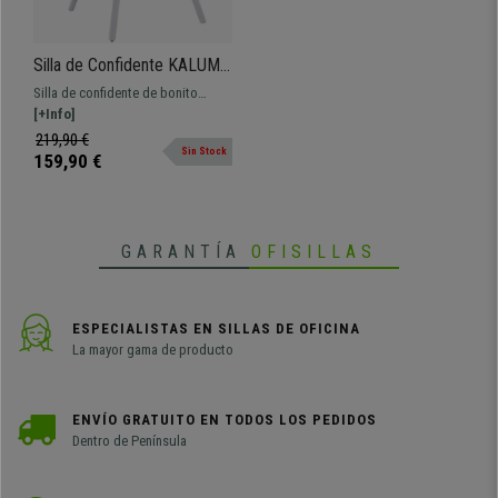
Silla de Confidente KALUM,
Diseño Moderno, Patas
Silla de confidente de bonito
Blancas, en Tela Verde
diseño y grueso acolchado.
[+Info]
Modelo muy confortable, ideal
219,90 €
Sin Stock
para salas de espera o de
159,90 €
reuniones.
GARANTÍA
OFISILLAS
ESPECIALISTAS EN SILLAS DE OFICINA
La mayor gama de producto
ENVÍO GRATUITO EN TODOS LOS PEDIDOS
Dentro de Península