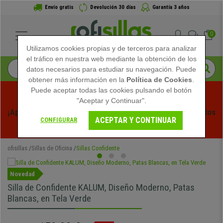
Envío gratis
Devolución 30 días
Garantía 3 años
0
Utilizamos cookies propias y de terceros para analizar
el tráfico en nuestra web mediante la obtención de los
datos necesarios para estudiar su navegación. Puede
obtener más información en la
Política de Cookies
.
Puede aceptar todas las cookies pulsando el botón
"Aceptar y Continuar".
¡Aprovecha las Rebajas de Verano en Ofisillas! Descuentos 
ACEPTAR Y CONTINUAR
CONFIGURAR
Exclusivos por Tiempo Limitado - 
Ver Promo
 -
ofisillas
Sillas de Oficina
Sillas Confidente
Novedad
Silla de Confidente KALUM, Diseño Moderno, Patas
Blancas, en Tela Verde