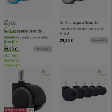
5x Ruedas para Sillas de
Oficina EVOX, Diseño Sobrio y
Lote de cinco ruedas para silas de
5x Ruedas para Sillas de
Atemporal, en Color Gris
oficina, en tonos claros, ideales para
[+Info]
Oficina ARC, Diseño Original y
Lote de cinco ruedas con un estilo
sillas blancas, beige o grises.
29,90 €
Contemporaneo, en Color Azul
Envio GRATIS
único, arrebatador y juvenil. Estas
[+Info]
ruedas serán un toque estético
29,90 €
Envio GRATIS
añadido a tu silla de oficina, no
pasarán desapercibidas.
Rebajas Verano
-33%