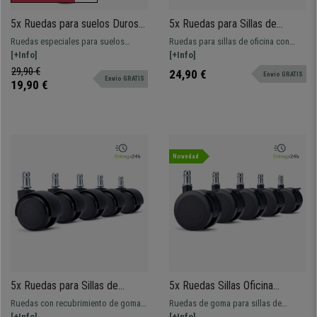
5x Ruedas para suelos Duros
5x Ruedas para Sillas de
11mm / 50mm ¡Soportan
Oficina SILENT, Pin de Nylon,
Ruedas especiales para suelos
Ruedas para sillas de oficina con
hasta 150kgs! especiales para
en Color Negro
duros (parquet, baldosa, etc.) y todo
[+Info]
pivote de nylon, especialmente
[+Info]
parquet, baldosa...
tipo de suelos. Evitan el rayado y las
diseñadas para reducir la fricción
29,90 €
24,90 €
Envio GRATIS
Envio GRATIS
marcas ya que tienen un
entre las partes metálicas y reducir al
19,90 €
recubrimiento más blando y suave
máximo el ruido.
que unas ruedas estándar. Ruedas
duras, ruedas silicona
Novedad
5x Ruedas para Sillas de
5x Ruedas Sillas Oficina
Oficina RUSH, Recubrimiento
BRAKE, 11x50mm,
Ruedas con recubrimiento de goma
Ruedas de goma para sillas de
Goma, Multisuperficies, en
Multisuperficies, Sistema de
para todo tipo de suelos, con 11mm
[+Info]
oficina, con 11mm de diámetro de eje.
[+Info]