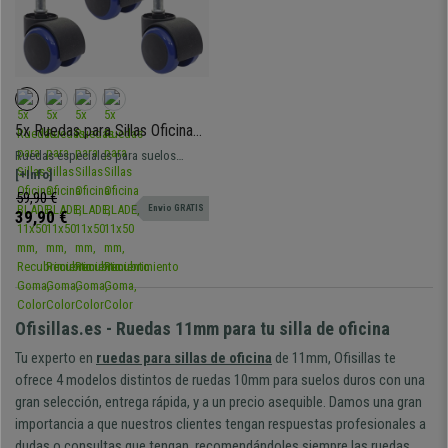
5x Ruedas para Sillas Oficina
BLADE, 11x50 mm,
Ruedas especiales para suelos
Recubrimiento Goma, Color
duros (parquet, baldosa, etc.) y todo
[+Info]
Azul
tipo de suelos. Con recubrimiento de
59,90 €
Envio GRATIS
goma que evita el rayado y las
39,90 €
marcas.
Ofisillas.es - Ruedas 11mm para tu silla de oficina
Tu experto en
ruedas para sillas de oficina
de 11mm, Ofisillas te
ofrece 4 modelos distintos de ruedas 10mm para suelos duros con una
gran selección, entrega rápida, y a un precio asequible. Damos una gran
importancia a que nuestros clientes tengan respuestas profesionales a
dudas o consultas que tengan, recomendándoles siempre las ruedas