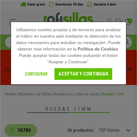
Envío gratis
Devolución 30 días
Garantía 3 años
0
Utilizamos cookies propias y de terceros para analizar
el tráfico en nuestra web mediante la obtención de los
datos necesarios para estudiar su navegación. Puede
obtener más información en la
Política de Cookies
.
Puede aceptar todas las cookies pulsando el botón
"Aceptar y Continuar".
¡Aprovecha las Rebajas de Verano en Ofisillas! Descuentos 
ACEPTAR Y CONTINUAR
CONFIGURAR
Exclusivos por Tiempo Limitado - 
Ver Promo
 -
ofisillas
Mobiliario de Oficina
Ruedas para sillas de oficina
Ruedas 11mm
RUEDAS 11MM
36 productos
TOP Ventas
FILTRO