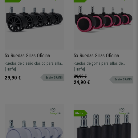
5x Ruedas Sillas Oficina
5x Ruedas Sillas Oficina
GROVE, 11x50mm, Diseño
11x50mm, Recubrimiento
Ruedas de diseño clásico para sillas
Ruedas de goma para sillas de
Clásico, Color Negro
Goma, Protegen Suelo, Color
de oficina, con 11mm de diámetro de
[+Info]
oficina, con 11mm de diámetro de eje.
[+Info]
Rosa
eje. Rodadura suave y silenciosa
Muy resistentes, soportan hasta
39,90 €
29,90 €
Envio GRATIS
Envio GRATIS
sobre superficies alfombradas.
150kg ¡El accesorio perfecto! Envío
24,90 €
gratis y entrega 24h
Oferta