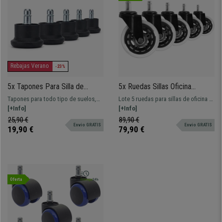
Rebajas Verano
-23%
5x Tapones Para Silla de
5x Ruedas Sillas Oficina
Oficina PAD 10, Eje 11mm,
11x75mm, Diseño Moderno,
Tapones para todo tipo de suelos,
Lote 5 ruedas para sillas de oficina y
Antideslizantes, color Negro
Suaves y Silenciosas,
muy resistentes y antirayaduras.
[+Info]
sillas ergonómicas, con moderno y
[+Info]
Transparentes
Mantén tu silla de oficina fija y evita
juvenil diseño. Muy resistentes hasta
25,90 €
89,90 €
Envio GRATIS
Envio GRATIS
desplazamientos innecesarios.
300kg ¡Envío gratis y entrega urgente!
19,90 €
79,90 €
Oferta