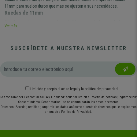
11mm para suelos duros que mas se ajusten a sus necesidades.
Ruedas de 11mm
Nuestras ruedas para suelos duros de 11mm son ideales para todo tipo
Ver más
de suelos, de alta calidad cromada o no, te permite rodar o no y evita el
rayado.
SUSCRÍBETE A NUESTRA NEWSLETTER
He leído y acepto el
aviso legal
y
la política de privacidad
Responsable del Fichero: OFISILLAS; Finalidad: solicitar recibir el boletín de noticias; Legitimación:
Consentimiento; Destinatarios: No se comunicarán los datos a terceros;
Derechos: Acceder, rectificar, suprimir los datos así como el resto de derechos que le explicamos
en nuestra Política de Privacidad.