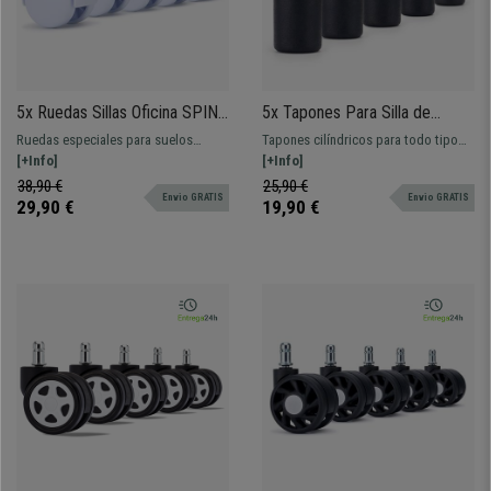
5x Ruedas Sillas Oficina SPIN,
5x Tapones Para Silla de
11x50mm, para Suelos
Oficina PAD 20, Eje 11mm,
Ruedas especiales para suelos
Tapones cilíndricos para todo tipo
Alfombrados, color Blanco
Antideslizantes, color Negro
alfombrados o moqueta. ¡Perfectas
[+Info]
de suelos: resistentes y
[+Info]
para un deslizamiento fluido y
antirayaduras. La solución ideal para
38,90 €
25,90 €
Envio GRATIS
Envio GRATIS
silencioso!
mantener tu silla de oficina
29,90 €
19,90 €
totalmente fija, aportando máxima
estabilidad y evitando
desplazamientos.