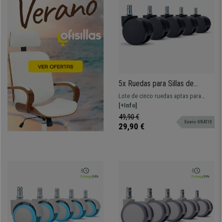
5x Ruedas para Sillas de
Oficina SLIDE, Recubrimiento
Lote de cinco ruedas aptas para
de Goma, Multisuperficies, en
todo tipo de suelos, especialmente
[+Info]
Color Negro
recomendadas para superficies
49,90 €
Envio GRATIS
delicatas como parquet, baldosa,
29,90 €
vinilo, tarima, etc.