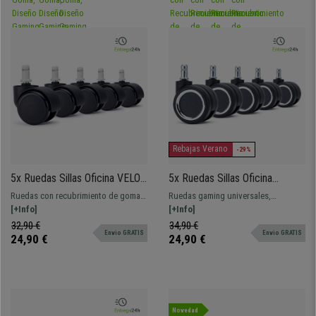
Rebajas Verano
-29%
5x Ruedas Sillas Oficina VELO,
5x Ruedas Sillas Oficina
11x50 mm, con Recubrimiento
SMART, Recubrimiento Goma,
Ruedas con recubrimiento de goma y
Ruedas gaming universales,
de Goma, Pin de Nylon, color
color Negro
pin de nylon de 11mm. ¡Disponibles
[+Info]
especiales para todo tipo de
[+Info]
Negro
en varios colores!
superficies. ¡Perfectas para dar un
32,90 €
34,90 €
Envio GRATIS
Envio GRATIS
toque de personalidad a tu silla!
24,90 €
24,90 €
Novedad