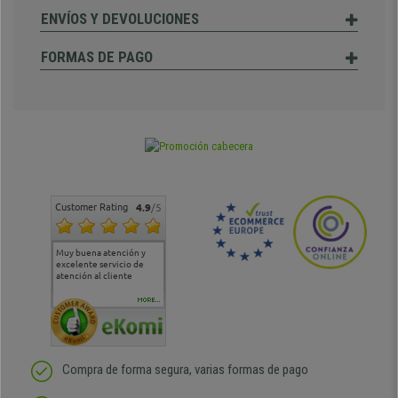
ENVÍOS Y DEVOLUCIONES
FORMAS DE PAGO
Customer Rating
4.9
/5
Muy buena atención y
Muy buena atención de
Si estoy contento
Excele
excelente servicio de
cara al asesoramiento
calida
atención al cliente
comercial y el envío ha
entreg
sido muy rápido
Repeti
duda
MORE...
Compra de forma segura, varias formas de pago