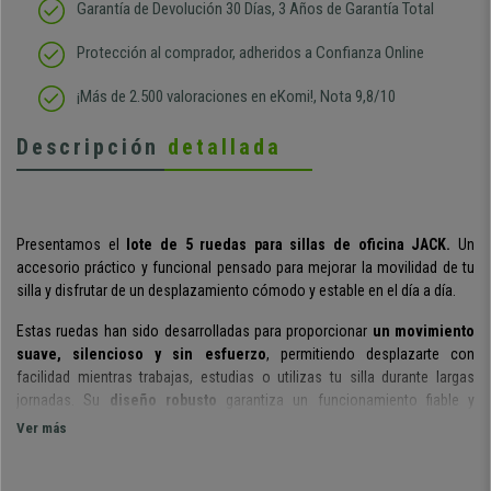
Garantía de Devolución 30 Días, 3 Años de Garantía Total
Protección al comprador, adheridos a Confianza Online
¡Más de 2.500 valoraciones en eKomi!, Nota 9,8/10
Descripción
detallada
Presentamos el
lote de 5 ruedas para sillas de oficina JACK.
Un
accesorio práctico y funcional pensado para mejorar la movilidad de tu
silla y disfrutar de un desplazamiento cómodo y estable en el día a día.
Estas ruedas han sido desarrolladas para proporcionar
un movimiento
suave, silencioso y sin esfuerzo
, permitiendo desplazarte con
facilidad mientras trabajas, estudias o utilizas tu silla durante largas
jornadas. Su
diseño robusto
garantiza un funcionamiento fiable y
duradero.
Ver más
Disponen de
un diámetro de 50 mm
, una medida habitual en sillas de
oficina que facilita un desplazamiento ágil y seguro. Además, cuentan