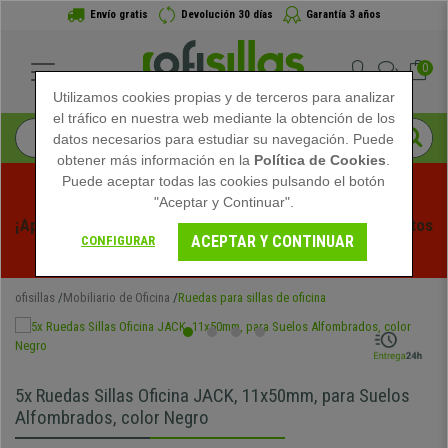
Envío gratis
Devolución 30 días
Garantía 3 años
0
Utilizamos cookies propias y de terceros para analizar
el tráfico en nuestra web mediante la obtención de los
datos necesarios para estudiar su navegación. Puede
obtener más información en la
Política de Cookies
.
Puede aceptar todas las cookies pulsando el botón
"Aceptar y Continuar".
¡Aprovecha las Rebajas de Verano en Ofisillas! Descuentos 
ACEPTAR Y CONTINUAR
CONFIGURAR
Exclusivos por Tiempo Limitado - 
Ver Promo
 -
ofisillas
Mobiliario de Oficina
Ruedas para sillas de oficina
5x Ruedas Sillas Oficina JACK, 11x50mm, para Suelos
Alfombrados, color Negro