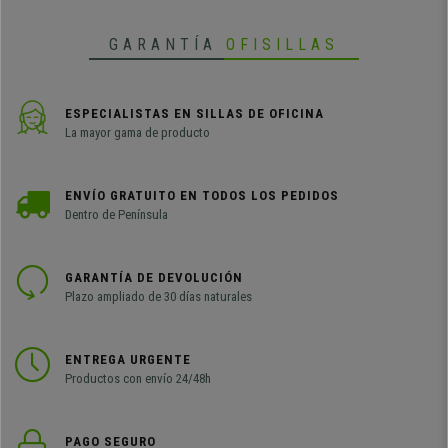
uso intensivo.
GARANTÍA
OFISILLAS
En definitiva, este
juego de 5 ruedas JACK
es una opción práctica y
fiable para optimizar la movilidad de tu silla de oficina, aportando
comodidad y un desplazamiento suave en el uso diario. No olvides
añadirlas a tu cesta para completar tu silla y disfrutar de todas sus
ESPECIALISTAS EN SILLAS DE OFICINA
ventajas desde el primer momento.
La mayor gama de producto
•
Lote formado por 5 unidades
ENVÍO GRATUITO EN TODOS LOS PEDIDOS
• Con eje metálico de 11mm de diámetro
Dentro de Península
•
Muy resistentes: soportan hasta 150kg
• Recomendadas para suelos alfombrados o moqueta
•
Diseño funcional y duradero
GARANTÍA DE DEVOLUCIÓN
• Envío gratis y entrega en 24/48h
Plazo ampliado de 30 días naturales
ENTREGA URGENTE
Productos con envío 24/48h
PAGO SEGURO