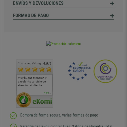
ENVÍOS Y DEVOLUCIONES
FORMAS DE PAGO
Customer Rating
4.9
/5
Muy buena atención y
Muy buena atención de
Si estoy contento
Excele
excelente servicio de
cara al asesoramiento
calida
atención al cliente
comercial y el envío ha
entreg
sido muy rápido
Repeti
duda
MORE...
Compra de forma segura, varias formas de pago
Garantía de Devolución 30 Días, 3 Años de Garantía Total