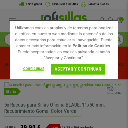
Envío gratis
Devolución 30 días
Garantía 3 años
0
Utilizamos cookies propias y de terceros para analizar
el tráfico en nuestra web mediante la obtención de los
datos necesarios para estudiar su navegación. Puede
obtener más información en la
Política de Cookies
.
Puede aceptar todas las cookies pulsando el botón
"Aceptar y Continuar".
¡Aprovecha las Rebajas de Verano en Ofisillas! Descuentos 
ACEPTAR Y CONTINUAR
CONFIGURAR
Exclusivos por Tiempo Limitado - 
Ver Promo
 -
Oferta
5x Ruedas para Sillas Oficina BLADE, 11x50 mm,
Recubrimiento Goma, Color Verde
39,90 €
59,90 €
(48,28 € IVA incluido)
-33%