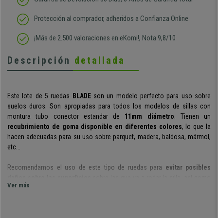
Protección al comprador, adheridos a Confianza Online
¡Más de 2.500 valoraciones en eKomi!, Nota 9,8/10
Descripción
detallada
Este lote de 5 ruedas
BLADE
son un modelo perfecto para uso sobre
suelos duros. Son apropiadas para todos los modelos de sillas con
montura tubo conector estandar de
11mm diámetro
. Tienen un
recubrimiento de goma disponible en diferentes colores
, lo que la
hacen adecuadas para su uso sobre parquet, madera, baldosa, mármol,
etc...
Recomendamos el uso de este tipo de ruedas para
evitar posibles
daños sobre las superficies
sobre las que va a rodar la silla, así como
Ver más
para
prevenir los problemas de desplazamientos o los ruidos
.
Además, cabe destacar que este modelo esta
diseñado para soportar