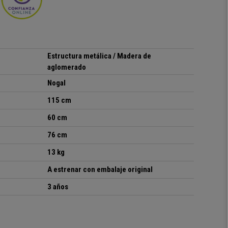
Estructura metálica / Madera de
aglomerado
Nogal
115 cm
60 cm
76 cm
13 kg
A estrenar con embalaje original
3 años