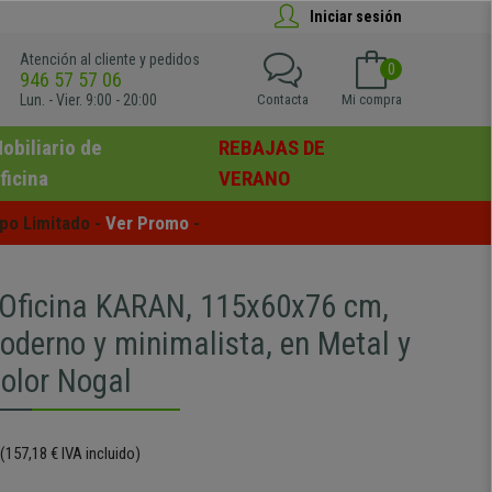
Iniciar sesión
Atención al cliente y pedidos
0
946 57 57 06
Lun. - Vier. 9:00 - 20:00
Contacta
Mi compra
obiliario de
REBAJAS DE
ficina
VERANO
po Limitado - 
Ver Promo
 -
Oficina KARAN, 115x60x76 cm,
oderno y minimalista, en Metal y
olor Nogal
(157,18 € IVA incluido)