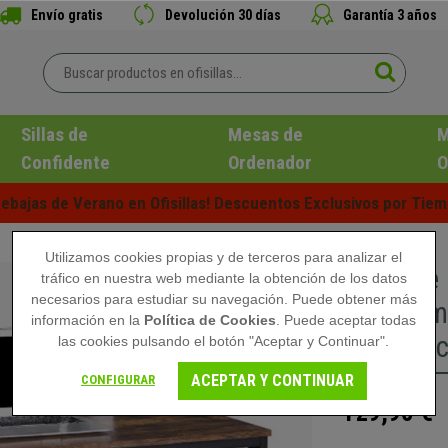
Envío gratis
Devolución 30 días
Garantía 3 años
Sillas de
Mesas de
M
Confidente
Ordenador
O
ebajas de Verano en Ofisillas! Descuentos Exclusivos por Tiem
Utilizamos cookies propias y de terceros para analizar el
Mesa de 
tráfico en nuestra web mediante la obtención de los datos
necesarios para estudiar su navegación. Puede obtener más
Diseño m
información en la
Política de Cookies
. Puede aceptar todas
Madera c
las cookies pulsando el botón "Aceptar y Continuar".
ACEPTAR Y CONTINUAR
CONFIGURAR
129,90 €