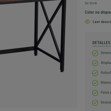
Sin Stock
Color no dispo
Leer descri
DETALLES
Dimens
Amplia 
Robust
Materia
Patas a
Resist