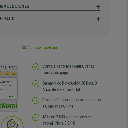
 DEVOLUCIONES
E PAGO
Compra de forma segura, varias
ting
4.9
/5
formas de pago
tención y
Muy buena atención de
Si estoy contento
Excelente relacion
Todo fe
Garantía de Devolución 30 Días, 3
rvicio de
cara al asesoramiento
calidad precio Plazo de
atención
Años de Garantía Total
liente
comercial y el envío ha
entrega correcto.
sin duda
sido muy rápido
Repetiría la compra sin
compra
duda
MORE...
Protección al comprador, adheridos
a Confianza Online
¡Más de 2.500 valoraciones en
eKomi!, Nota 9,8/10