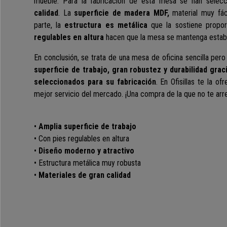
mueble. P
ara la fabricación de esta mesa se han selec
calidad
. La
superficie de madera MDF,
material muy fác
parte, la
estructura es metálica
que la sostiene propo
regulables en altura
hacen que la mesa
se mantenga estable
En conclusión, se trata de una mesa de oficina sencilla per
superficie de trabajo, gran robustez y durabilidad grac
seleccionados para su fabricación
. En Ofisillas te la o
mejor servicio del mercado. ¡Una compra de la que no te arre
•
Amplia superficie de trabajo
• Con pies regulables en altura
•
Diseño moderno y atractivo
• Estructura metálica muy robusta
•
Materiales de gran calidad