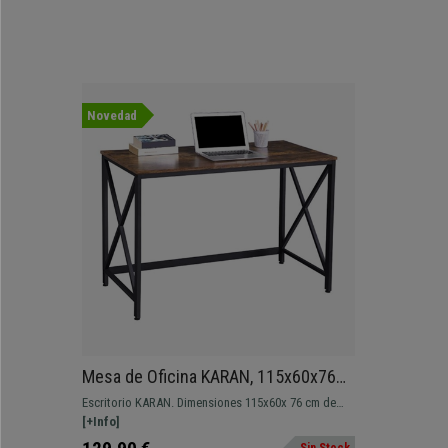
Novedad
Mesa de Oficina KARAN, 115x60x76
cm, Diseño moderno y minimalista, en
Escritorio KARAN. Dimensiones 115x60x 76 cm de
Metal y Madera color Nogal
altura Robusta estructura de metal con amplia
[+Info]
superficie de trabajo de madera.
Sin Stock