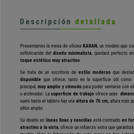
Descripción
detallada
Presentamos la mesa de oficina
KARAN
, un modelo
que co
sofisticación del
diseño minimalista
, quedará perfecto en
toque estético muy atractivo
.
Se trata de un escritorio de
estilo moderno
que desta
disponible
que ofrece, tanto en la superficie útil como e
principal,
muy amplio y cómodo
para poder sentarse con olg
o archivador. La
superficie de trabajo
ofrece unas
dimens
suelo hasta el tablero hay una
altura de 76 cm,
altura más qu
sillón amplio.
Su diseño en l
íneas finas y sencillas
está contruido
en fo
atractivo a la vista
, ofrece un refuerzo extra que garantiza