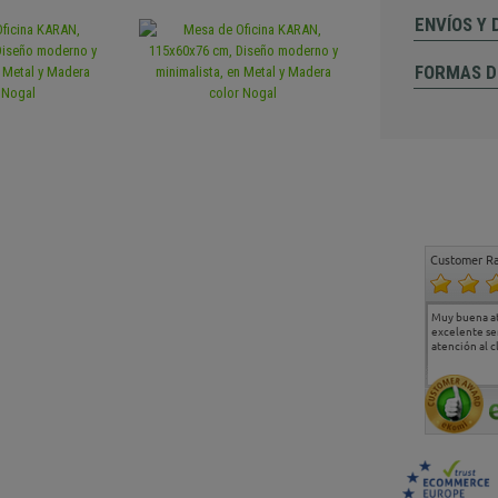
ENVÍOS Y
FORMAS D
Customer Ra
Estoy muy contento.
...
Muy buena a
Todo muy bien
excelente se
atención al c