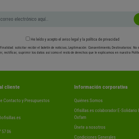
He leído y acepto el
aviso legal
y
la política de privacidad
Finalidad: solicitar recibir el boletín de noticias; Legitimación: Consentimiento; Destinatarios: No
r, rectificar, suprimir los datos así como el resto de derechos que le explicamos en nuestra Políti
al cliente
Información corporativa
de Contacto y Presupuestos
Quiénes Somos
Ofisillas.es colaborador E-Solidario
Oxfam
ofisillas.es
Únete a nosotros
 57 06
Condiciones Generales