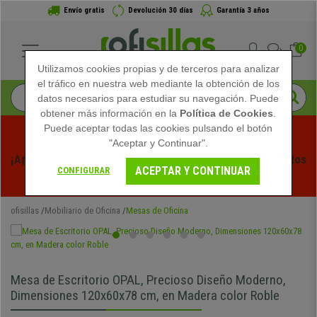
Envío gratis
Devolución 30 días
Garantía 3 años
0
Utilizamos cookies propias y de terceros para analizar
el tráfico en nuestra web mediante la obtención de los
datos necesarios para estudiar su navegación. Puede
obtener más información en la
Política de Cookies
.
Puede aceptar todas las cookies pulsando el botón
"Aceptar y Continuar".
¡Aprovecha las Rebajas de Verano en Ofisillas! Descuentos 
ACEPTAR Y CONTINUAR
CONFIGURAR
Exclusivos por Tiempo Limitado - 
Ver Promo
 -
ofisillas
Mobiliario de Oficina
Mesas de Oficina
Mesa de Escritorio OPAL, Precioso Diseño Moderno,
Dimensiones 120x60x78 cm, en Madera color Roble