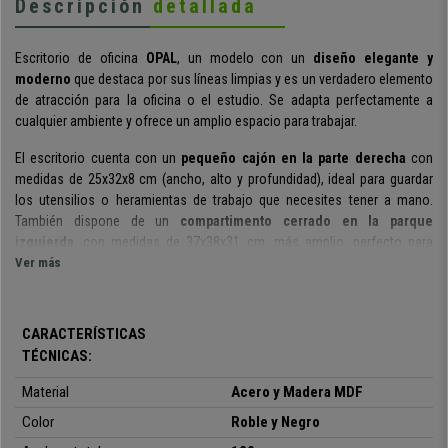
Descripción
detallada
Escritorio de oficina
OPAL
, un modelo con un
diseño elegante y
moderno
que destaca por sus líneas limpias y es un verdadero elemento
de atracción para la oficina o el estudio. Se adapta perfectamente a
cualquier ambiente y ofrece un amplio espacio para trabajar.
El escritorio cuenta con un
pequeño cajón en la parte derecha
con
medidas de 25x32x8 cm (ancho, alto y profundidad), ideal para guardar
los utensilios o heramientas de trabajo que necesites tener a mano.
También dispone de un
compartimento cerrado en la parque
izquierda
, con medidas de 37x38x31 cm, más amplio, perfecto para
guardar carpetas, archivadores, etc. Como espacio para almacenaje
Ver más
adicional cuenta en la parte central con un
compartimento abierto de
amplias dimensiones
, 47x38x 11 cm, muy útil para guardar el teclado o
documentos a los que necesites acceder fácilmente. Además, los
CARACTERÍSTICAS
cajones cerrados cuentan con una
cubierta con un precioso diseño en
TÉCNICAS:
relieve y de color negro
, que aportan un toque estético muy especial.
Material
Acero y Madera MDF
La superficie del tablero está acabada con un
revestimiento de
Color
Roble y Negro
melamina de alta calidad
que no solo es especialmente resistente a los
arañazos y fácil de limpiar, sino también repelente al agua, ideal para el