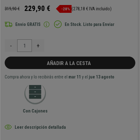
229,90 €
319,90 €
(278,18 € IVA incluido)
-28%
Envio GRATIS
En Stock. Listo para Enviar
-
+
AÑADIR A LA CESTA
Compra ahora y lo recibirás entre el
mar 11
y el
jue 13 agosto
Con Cajones
Leer descripción detallada