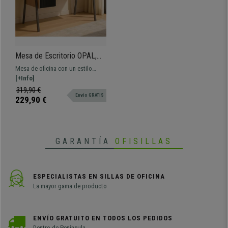
•
3 espacios diferenciados de almacenaje
• Fabricada con materiales de calidad
•
Capacidad de carga hasta 50 kg
Mesa de Escritorio OPAL,
Precioso Diseño Moderno,
Mesa de oficina con un estilo
Dimensiones 120x60x78
moderno, muy bonito y funcional.
[+Info]
cm, en Madera color Roble
Incluye cajones para almacenaje,
319,90 €
Envio GRATIS
amplia superficie útil.
229,90 €
GARANTÍA
OFISILLAS
ESPECIALISTAS EN SILLAS DE OFICINA
La mayor gama de producto
ENVÍO GRATUITO EN TODOS LOS PEDIDOS
Dentro de Península