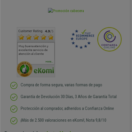
Customer Rating
4.9
/5
Muy buena atención y
Muy buena atención de
Si estoy contento
Excele
excelente servicio de
cara al asesoramiento
calida
atención al cliente
comercial y el envío ha
entreg
sido muy rápido
Repeti
duda
MORE...
Compra de forma segura, varias formas de pago
Garantía de Devolución 30 Días, 3 Años de Garantía Total
Protección al comprador, adheridos a Confianza Online
¡Más de 2.500 valoraciones en eKomi!, Nota 9,8/10