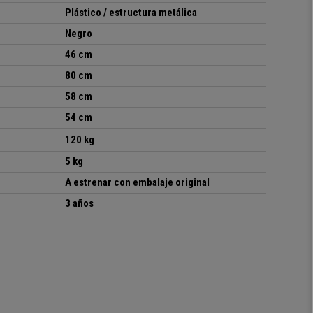
Plástico / estructura metálica
Negro
46 cm
80 cm
58 cm
54 cm
120 kg
5 kg
A estrenar con embalaje original
3 años