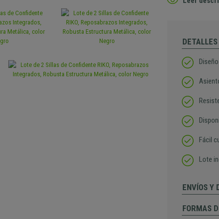
Leer descri
DETALLES
Diseño
Asient
Resist
Disponi
Fácil c
Lote i
ENVÍOS Y
FORMAS D