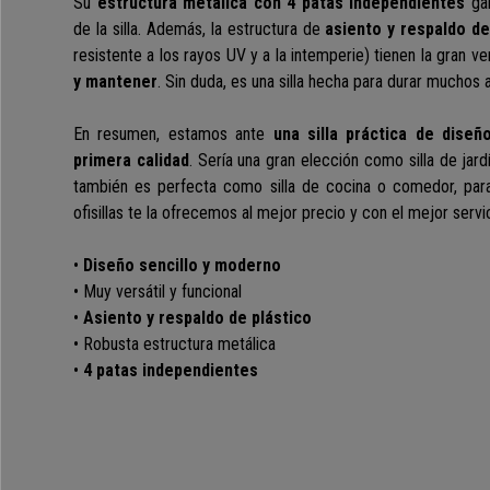
Su
estructura metálica con 4 patas independientes
ga
de la silla.
Además, la estructura de
asiento y respaldo de
resistente a los rayos UV y a la intemperie) tienen la gran 
y mantener
.
Sin duda, es una silla hecha para durar muchos 
En resumen, estamos ante
una silla práctica de dis
primera calidad
.
Sería una gran elección como silla de jardín
también es perfecta como silla de cocina o comedor, para
ofisillas te la ofrecemos al mejor precio y con el mejor serv
•
Diseño sencillo y moderno
• Muy versátil y funcional
•
Asiento y respaldo de plástico
• Robusta estructura metálica
•
4 patas independientes