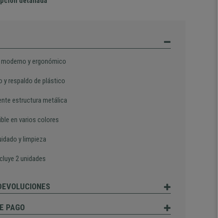
pción detallada
 moderno y ergonómico
o y respaldo de plástico
ente estructura metálica
ble en varios colores
uidado y limpieza
ncluye 2 unidades
 DEVOLUCIONES
E PAGO