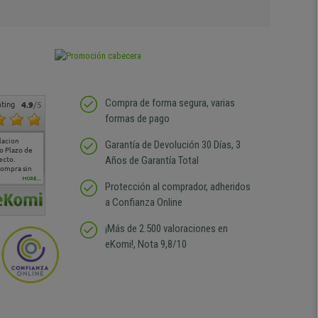
Compra de forma segura, varias
ting
4.9
/5
formas de pago
lacion
Todo fenomenal , la
Muy contento rapidez en
SAS
Envio co
Garantía de Devolución 30 Días, 3
o Plazo de
atención al cliente de 10,
la entrega y calidad en el
cómoda 
Años de Garantía Total
ecto.
sin duda volvería a
producto.
compra sin
comprar
MORE...
Protección al comprador, adheridos
a Confianza Online
¡Más de 2.500 valoraciones en
eKomi!, Nota 9,8/10