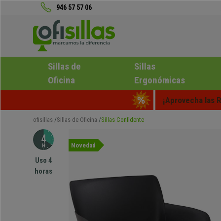
946 57 57 06
Sillas de
Sillas
Oficina
Ergonómicas
¡Aprovecha las R
ofisillas
Sillas de Oficina
Sillas Confidente
Novedad
Uso 4
horas