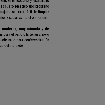
rantizan la robustez y estabilidad
 robusto plástico
(polipropileno
ventaja de ser muy
fácil de limpiar
años y seguir como el primer día
.
eño moderno, muy cómoda y de
, para el patio o la terraza, pero
 oficina o para conferencias. En
icio del mercado.