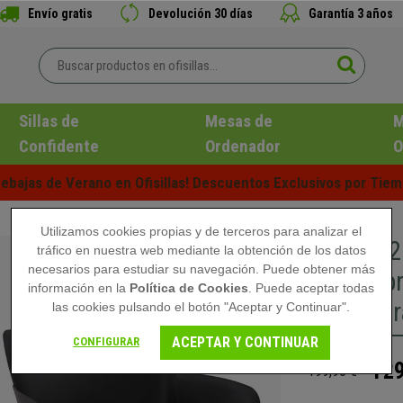
Envío gratis
Devolución 30 días
Garantía 3 años
Sillas de
Mesas de
M
Confidente
Ordenador
O
ebajas de Verano en Ofisillas! Descuentos Exclusivos por Tiem
Utilizamos cookies propias y de terceros para analizar el
Lote de 2
tráfico en nuestra web mediante la obtención de los datos
necesarios para estudiar su navegación. Puede obtener más
Reposabr
información en la
Política de Cookies
. Puede aceptar todas
Estructur
las cookies pulsando el botón "Aceptar y Continuar".
ACEPTAR Y CONTINUAR
CONFIGURAR
129
199,90 €