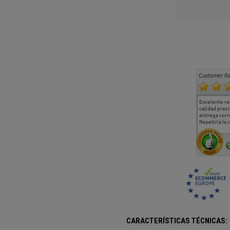
Customer Ra
Muy buena atención y
Muy buena atención de
Si estoy contento
Excelente re
excelente servicio de
cara al asesoramiento
calidad preci
atención al cliente
comercial y el envío ha
entrega corr
sido muy rápido
Repetiría la 
duda
CARACTERÍSTICAS TÉCNICAS: