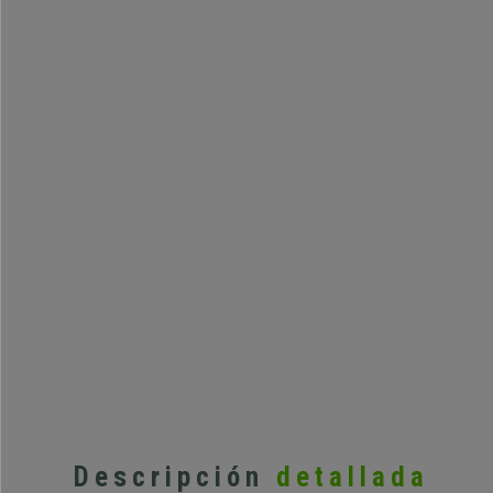
Estoy muy contento.
...
Todo muy bien
Descripción
detallada