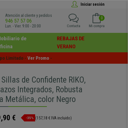
Iniciar sesión
Atención al cliente y pedidos
0
946 57 57 06
Lun. - Vier. 9:00 - 20:00
Contacta
Mi compra
obiliario de
REBAJAS DE
ficina
VERANO
po Limitado - 
Ver Promo
 -
 Sillas de Confidente RIKO,
azos Integrados, Robusta
a Metálica, color Negro
,90 €
(157,18 € IVA incluido)
-35%