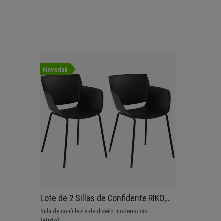
Novedad
Lote de 2 Sillas de Confidente RIKO,
Reposabrazos Integrados, Robusta
Silla de confidente de diseño moderno con
Estructura Metálica, color Negro
reposabrazos integrados y robusta estructura
[+Info]