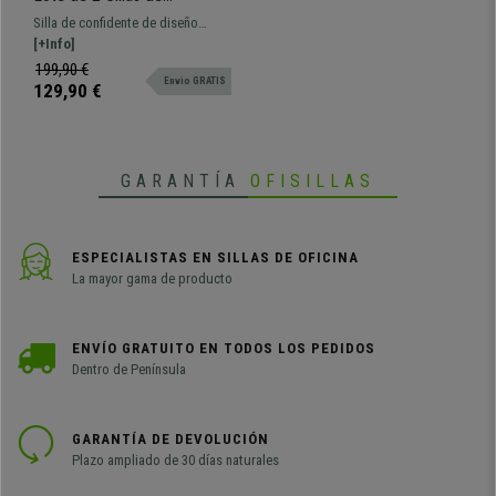
Confidente RIKO,
Silla de confidente de diseño
Reposabrazos Integrados,
moderno con reposabrazos
[+Info]
Robusta Estructura Metálica,
integrados y robusta estructura
199,90 €
color Rosa
Envio GRATIS
metálica.
129,90 €
GARANTÍA
OFISILLAS
ESPECIALISTAS EN SILLAS DE OFICINA
La mayor gama de producto
ENVÍO GRATUITO EN TODOS LOS PEDIDOS
Dentro de Península
GARANTÍA DE DEVOLUCIÓN
Plazo ampliado de 30 días naturales