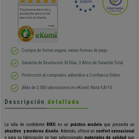
Muy buena atención y
Muy buena atención de
Si estoy contento
Excele
excelente servicio de
cara al asesoramiento
calida
atención al cliente
comercial y el envío ha
entreg
sido muy rápido
Repeti
duda
MORE...
Compra de forma segura, varias formas de pago
Garantía de Devolución 30 Días, 3 Años de Garantía Total
Protección al comprador, adheridos a Confianza Online
¡Más de 2.500 valoraciones en eKomi!, Nota 9,8/10
Descripción
detallada
La silla de confidente
RIKO
es un
práctico modelo
que presenta un
atractivo y moderno diseño
. Además, ofrece un
confort sensacional
y para su fabricación se han seleccionado
materiales de calidad
que