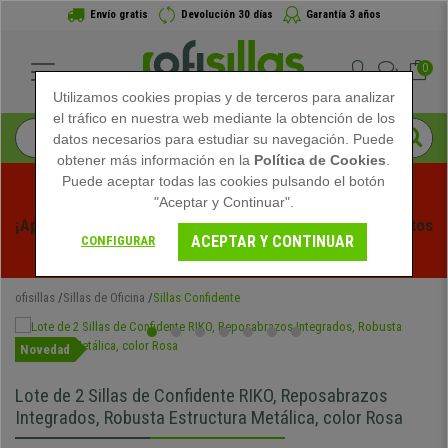
Envío gratis
Devolución 30 días
Garantía 3 años
0
Utilizamos cookies propias y de terceros para analizar
el tráfico en nuestra web mediante la obtención de los
datos necesarios para estudiar su navegación. Puede
obtener más información en la
Política de Cookies
.
Puede aceptar todas las cookies pulsando el botón
"Aceptar y Continuar".
¡Aprovecha las Rebajas de Verano en Ofisillas! Descuentos 
ACEPTAR Y CONTINUAR
CONFIGURAR
Exclusivos por Tiempo Limitado - 
Ver Promo
 -
ofisillas
Sillas de Oficina
Sillas Confidente
Novedad
Lote de 2 Sillas de Confidente RIKO, Reposabrazos
Integrados, Robusta Estructura Metálica, color Rosa