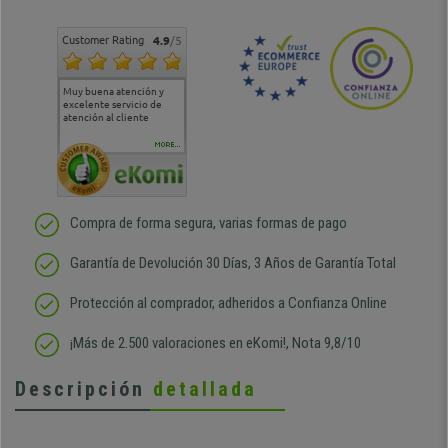
Customer Rating
4.9
/5
Muy buena atención y
Muy buena atención de
Si estoy contento
Excele
excelente servicio de
cara al asesoramiento
calida
atención al cliente
comercial y el envío ha
entreg
sido muy rápido
Repeti
duda
MORE...
Compra de forma segura, varias formas de pago
Garantía de Devolución 30 Días, 3 Años de Garantía Total
Protección al comprador, adheridos a Confianza Online
¡Más de 2.500 valoraciones en eKomi!, Nota 9,8/10
Descripción
detallada