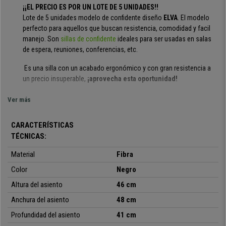
¡¡EL PRECIO ES POR UN LOTE DE 5 UNIDADES!!
Lote de 5 unidades modelo de confidente diseño
ELVA
. El modelo
perfecto para aquellos que buscan resistencia, comodidad y facil
manejo. Son
sillas de confidente
ideales para ser usadas en salas
de espera, reuniones, conferencias, etc.
Es una silla con un acabado ergonómico y con gran resistencia a
un precio insuperable,
¡aprovecha esta oportunidad!
Modelo apilable, totalmente flexible, facil de manejar y no
Ver más
ocupa espacio. SE ENVIAN MONTADAS
CARACTERÍSTICAS
Su diseño en láminas le aporta estilo y elegancia: el asiento y
TÉCNICAS:
el respaldo es muy resistente y flexible
, ideal para ofrecer a los
clientes o invitados un asiento confortable y de calidad. Además su
Material
Fibra
estructura está construida en marco de acero con 4
patas en color
Color
negro.
Negro
Altura del asiento
46 cm
Se trata de un modelo muy práctico y polivalente
. Estas
sillas
apilables
se pueden usar en reuniones, con clientes, en salas de
Anchura del asiento
48 cm
espera, recepciones de oficinas, conferencias o eventos, etc.
Profundidad del asiento
41 cm
Además
está disponible en varios colores
, así podrás elegir la