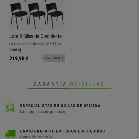
Lote 5 Sillas de Confidente
ELVA, apilables y muy
La Unidad te sale a 43,98 € El lote
prácticas, gran calidad, en
contiene 5 UNIDADES • Se envían
[+Info]
Negro y Patas negras
MONTADAS • Ideal para sala de
219,90 €
Envio GRATIS
espera, eventos, etc. • Practicidad
a un precio increíble • Modelo
apilable, no ocupa espacio •
Asiento y respaldo en poliamida
GARANTÍA
OFISILLAS
ESPECIALISTAS EN SILLAS DE OFICINA
La mayor gama de producto
ENVÍO GRATUITO EN TODOS LOS PEDIDOS
Dentro de Península