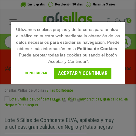
Envío gratis
Devolución 30 días
Garantía 3 años
0
Utilizamos cookies propias y de terceros para analizar
el tráfico en nuestra web mediante la obtención de los
datos necesarios para estudiar su navegación. Puede
obtener más información en la
Política de Cookies
.
Puede aceptar todas las cookies pulsando el botón
"Aceptar y Continuar".
¡Aprovecha las Rebajas de Verano en Ofisillas! Descuentos 
ACEPTAR Y CONTINUAR
CONFIGURAR
Exclusivos por Tiempo Limitado - 
Ver Promo
 -
ofisillas
Sillas de Oficina
Sillas Confidente
Lote 5 Sillas de Confidente ELVA, apilables y muy
prácticas, gran calidad, en Negro y Patas negras