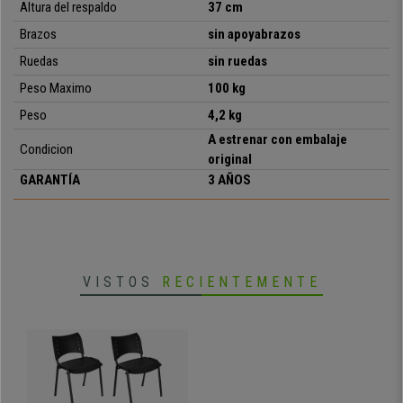
Altura del respaldo
37 cm
que mejor se adapte a tus necesidades y entorno.
Brazos
sin apoyabrazos
Ruedas
sin ruedas
• lote de 5 Unidades
Peso Maximo
100 kg
• Modelo apilable
Peso
4,2 kg
• Practicidad a un precio inmejorable
• Ideal para sala de conferencias
A estrenar con embalaje
Condicion
• Asiento y respaldo ergonómicos
original
• Especialmente resistente: marco de acero con 4 patas en
GARANTÍA
3 AÑOS
negro
• Ergonómica y muy cómoda
VISTOS
RECIENTEMENTE