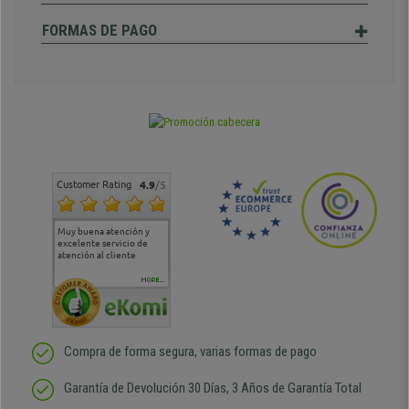
FORMAS DE PAGO
Customer Rating
4.9
/5
Muy buena atención y
Muy buena atención de
Si estoy contento
Excele
excelente servicio de
cara al asesoramiento
calida
atención al cliente
comercial y el envío ha
entreg
sido muy rápido
Repeti
duda
MORE...
Compra de forma segura, varias formas de pago
Garantía de Devolución 30 Días, 3 Años de Garantía Total