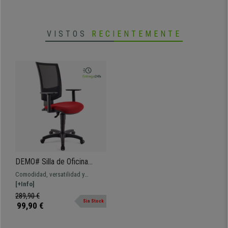
VISTOS
RECIENTEMENTE
DEMO# Silla de Oficina
PANDORA PLUS, Respaldo
Comodidad, versatilidad y
en Malla, Brazos Ajustables,
robustez a un precio insuperable.
[+Info]
Gran Acolchado, Rojo
Este estupendo modelo ofrece un
289,90 €
Sin Stock
exceletne equilibrio para tu día a
99,90 €
día, varios colores disponibles