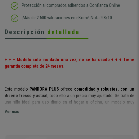
Protección al comprador, adheridos a Confianza Online
¡Más de 2.500 valoraciones en eKomi!, Nota 9,8/10
Descripción
detallada
+ + + Modelo solo montado una vez, no se ha usado + + + Tiene
garantía completa de 24 meses.
Este modelo
PANDORA
PLUS
ofrece
comodidad y robustez, con un
diseño fresco y actual
, todo ello a un precio muy ajustado. Se trata de
una silla ideal para uso diario en el hogar u oficina
,
un modelo muy
versátil que sólo está disponible en ofisillas.
Ver más
Hay varios colores disponibles
para que puedas elegir el que más te
guste. Su estilo es muy atractivo y exclusivo, ¡garantía de éxito!
El respaldo está realizado en malla transpirable y tiene forma