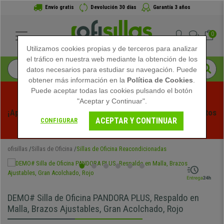
Envío gratis
Devolución 30 días
Garantía 3 años
0
Utilizamos cookies propias y de terceros para analizar
el tráfico en nuestra web mediante la obtención de los
datos necesarios para estudiar su navegación. Puede
obtener más información en la
Política de Cookies
.
Puede aceptar todas las cookies pulsando el botón
"Aceptar y Continuar".
¡Aprovecha las Rebajas de Verano en Ofisillas! Descuentos 
ACEPTAR Y CONTINUAR
CONFIGURAR
Exclusivos por Tiempo Limitado - 
Ver Promo
 -
ofisillas
Sillas de Oficina
Sillas de Oficina Reacondicionadas
DEMO# Silla de Oficina PANDORA PLUS, Respaldo en
Malla, Brazos Ajustables, Gran Acolchado, Rojo