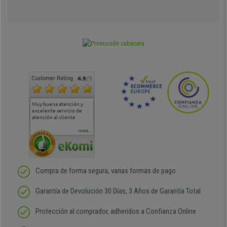
Customer Rating
4.9
/5
Muy buena atención y
Muy buena atención de
Si estoy contento
Excele
excelente servicio de
cara al asesoramiento
calida
atención al cliente
comercial y el envío ha
entreg
sido muy rápido
Repeti
duda
MORE...
Compra de forma segura, varias formas de pago
Garantía de Devolución 30 Días, 3 Años de Garantía Total
Protección al comprador, adheridos a Confianza Online