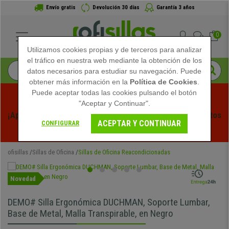
Envío gratis
Devolución 30 días
Garantía 3 años
0
Utilizamos cookies propias y de terceros para analizar
el tráfico en nuestra web mediante la obtención de los
datos necesarios para estudiar su navegación. Puede
obtener más información en la
Política de Cookies
.
Puede aceptar todas las cookies pulsando el botón
"Aceptar y Continuar".
¡Aprovecha las Rebajas de Verano en Ofisillas! Descuentos 
ACEPTAR Y CONTINUAR
CONFIGURAR
Exclusivos por Tiempo Limitado - 
Ver Promo
 -
ofisillas
Sillas de Oficina
Sillas de Oficina Reacondicionadas
Novedad
DEMO# Silla Ergonómica DUCHMAN, Soporte Lumbar,
Base de Metal, Malla Transpirable, en Negro