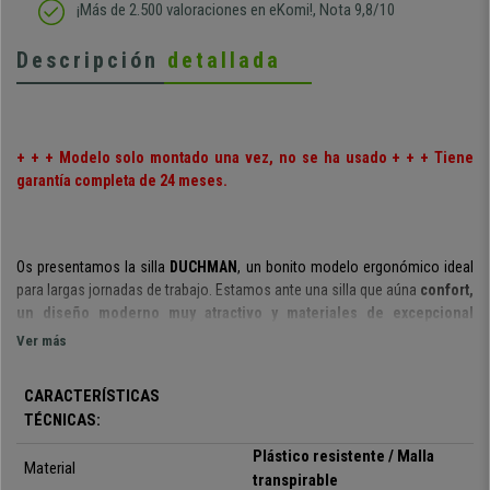
¡Más de 2.500 valoraciones en eKomi!, Nota 9,8/10
Descripción
detallada
+ + + Modelo solo montado una vez, no se ha usado + + + Tiene
garantía completa de 24 meses.
Os
presentamos la silla
DUCHMAN
, un bonito modelo ergonómico ideal
para largas jornadas de trabajo. Estamos ante una silla que aúna
confort,
un diseño moderno muy atractivo y materiales de excepcional
calidad.
¿Qué más se puede pedir?
Ver más
Estamos ante una que
destaca por el alto grado de confort
que
CARACTERÍSTICAS
ofrece. Se debe principalmente a su
diseño
ergonómico
y todos los
TÉCNICAS:
ajustes
de los que dispone. Por lo tanto estamos ante una silla
apta para
uso intensivo profesional de 8 horas
.
Plástico resistente / Malla
Material
transpirable
Su
respaldo ergonómico
es perfecto para poder mantener una correcta