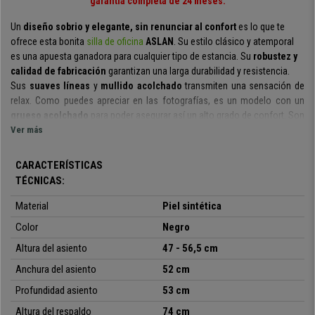
garantía completa de 24 meses.
Un
diseño sobrio y elegante, sin renunciar al confort
es lo que te
ofrece esta bonita
silla de oficina
ASLAN
. Su estilo clásico y atemporal
es una apuesta ganadora para cualquier tipo de estancia. Su
robustez y
calidad de fabricación
garantizan una larga durabilidad y resistencia.
Sus
suaves
líneas
y
mullido acolchado
transmiten una sensación de
relax. Como puedes apreciar en las fotografías, es un modelo con un
grueso acolchado
para poder asegurar así un alto grado de confort.
Son
detalles muy cuidados que marcan la diferencia.
Ver más
Por si fuera poco,
el respaldo tiene forma ergonómica.
Es una
CARACTERÍSTICAS
característica importante ya que la espalda es una de las zonas más
TÉCNICAS:
sensibles a la hora de estar sentado durante mucho tiempo.
Material
Piel sintética
Tiene
mecanismo basculante de reclinación.
Moviendo la palanca
elevadora hacia fuera la silla pasa a este modo, si vuelves a introducir
Color
Negro
dicha palanca la silla retoma su estado rígido normal. Como verás esta
Altura del asiento
47 - 56,5 cm
funcionalidad es muy útil ya que
te permite elegir entre las dos
Anchura del asiento
52 cm
opciones a tu antojo.
Este avanzado mecanismo se incluye solamente
en sillas de alta gama, un lujo ahora a tu alcance.
Profundidad asiento
53 cm
Altura del respaldo
74 cm
El modelo está tapizado en
piel sintética de fácil cuidado y limpieza
,