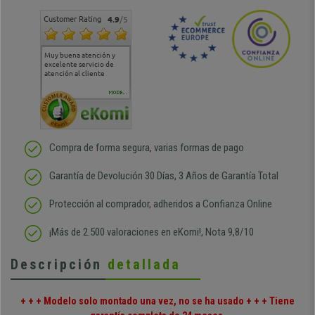
Customer Rating
4.9
/5
Muy buena atención y
Muy buena atención de
Si estoy contento
Excele
excelente servicio de
cara al asesoramiento
calida
atención al cliente
comercial y el envío ha
entreg
sido muy rápido
Repeti
duda
MORE...
Compra de forma segura, varias formas de pago
Garantía de Devolución 30 Días, 3 Años de Garantía Total
Protección al comprador, adheridos a Confianza Online
¡Más de 2.500 valoraciones en eKomi!, Nota 9,8/10
Descripción
detallada
+ + + Modelo solo montado una vez, no se ha usado + + + Tiene