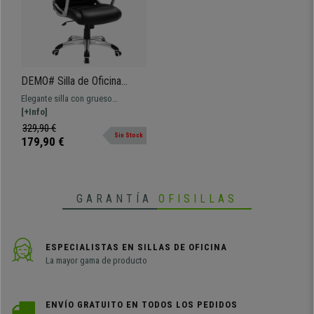
DEMO# Silla de Oficina
ASLAN, Grueso Acolchado,
Elegante silla con grueso
Elegantes Costuras, Piel
acolchado y respaldo ergonómico.
[+Info]
Negra
Materiales resistentes, en piel con
329,90 €
Sin Stock
costuras y con ruedas de goma
179,90 €
GARANTÍA
OFISILLAS
ESPECIALISTAS EN SILLAS DE OFICINA
La mayor gama de producto
ENVÍO GRATUITO EN TODOS LOS PEDIDOS