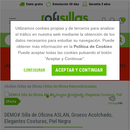
Envío gratis
Devolución 30 días
Garantía 3 años
0
Utilizamos cookies propias y de terceros para analizar
el tráfico en nuestra web mediante la obtención de los
datos necesarios para estudiar su navegación. Puede
obtener más información en la
Política de Cookies
.
Puede aceptar todas las cookies pulsando el botón
"Aceptar y Continuar".
¡Aprovecha las Rebajas de Verano en Ofisillas! Descuentos 
ACEPTAR Y CONTINUAR
CONFIGURAR
Exclusivos por Tiempo Limitado - 
Ver Promo
 -
ofisillas
Sillas de Oficina
Sillas de Oficina Reacondicionadas
Oferta
DEMO# Silla de Oficina ASLAN, Grueso Acolchado,
Elegantes Costuras, Piel Negra