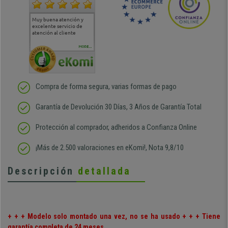
Muy buena atención y
Muy buena atención de
Si estoy contento
Excele
excelente servicio de
cara al asesoramiento
calida
atención al cliente
comercial y el envío ha
entreg
sido muy rápido
Repeti
duda
MORE...
Compra de forma segura, varias formas de pago
Garantía de Devolución 30 Días, 3 Años de Garantía Total
Protección al comprador, adheridos a Confianza Online
¡Más de 2.500 valoraciones en eKomi!, Nota 9,8/10
Descripción
detallada
+ + + Modelo solo montado una vez, no se ha usado + + + Tiene
garantía completa de 24 meses.