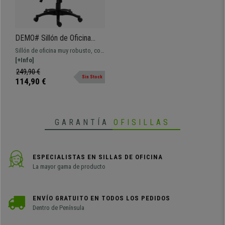
DEMO# Sillón de Oficina
MALDON, Elegante Diseño,
Sillón de oficina muy robusto, con
Gran Acolchado, en Piel
gran acolchado y tapizado en piel
[+Info]
Color Negro
sintética de gran calidad.
249,90 €
Sin Stock
114,90 €
GARANTÍA
OFISILLAS
ESPECIALISTAS EN SILLAS DE OFICINA
La mayor gama de producto
ENVÍO GRATUITO EN TODOS LOS PEDIDOS
Dentro de Península