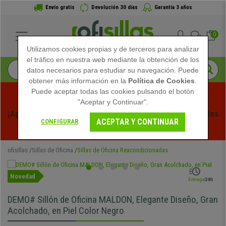
Envío gratis
Devolución 30 días
Garantía 3 años
0
Utilizamos cookies propias y de terceros para analizar
el tráfico en nuestra web mediante la obtención de los
datos necesarios para estudiar su navegación. Puede
obtener más información en la
Política de Cookies
.
Puede aceptar todas las cookies pulsando el botón
"Aceptar y Continuar".
¡Aprovecha las Rebajas de Verano en Ofisillas! Descuentos 
ACEPTAR Y CONTINUAR
CONFIGURAR
Exclusivos por Tiempo Limitado - 
Ver Promo
 -
ofisillas
Sillas de Oficina
Sillas de Oficina Reacondicionadas
Novedad
DEMO# Sillón de Oficina MALDON, Elegante Diseño, Gran
Acolchado, en Piel Color Negro