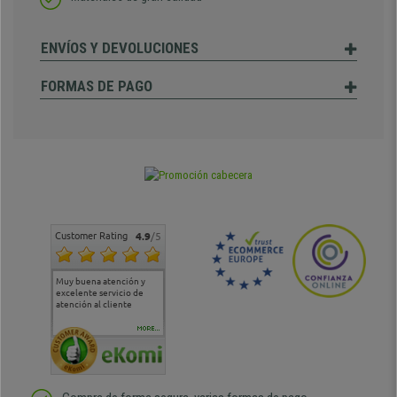
ENVÍOS Y DEVOLUCIONES
FORMAS DE PAGO
Customer Rating
4.9
/5
Muy buena atención y
Muy buena atención de
Si estoy contento
Excele
excelente servicio de
cara al asesoramiento
calida
atención al cliente
comercial y el envío ha
entreg
sido muy rápido
Repeti
duda
MORE...