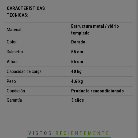
salas de espera y las oficinas más elegantes, para cuya fabricación
CARACTERÍSTICAS
se han seleccionado
materiales de primera calidad
.
TÉCNICAS:
Esta
mesa circular
de
precioso diseño moderno
tiene unas
Estructura metal / vidrio
dimensiones de 50 cm de diámetro y 55 cm de altura
. Recuerda
Material
templado
a un estilo clásico pero renovado, con el que conseguirás aportar
Color
Dorado
un aspecto moderno de primera clase en la estancia donde sea
colocada.
Diámetro
55 cm
Esta mesa ha sido fabricada con
materiales de alta calidad
. Su
Altura
55 cm
robusta estructura metálica
consta de 2 anillos y 4 patas
Capacidad de carga
40 kg
recubiertas de un distinguido color dorado que aporta un toque muy
selecto. La
superficie de vidrio templado de 6 mm de grosor
es
Peso
4,6 kg
muy resistente, ofreciendo una capacidad máxima de carga de
Condición
Producto reacondicionado
hasta 40 kg.
Garantía
3 años
Destacar que incluye
patas ajustables en altura
que permiten
mantener la estabilidad incluso en las superficies más irregulares.
Además, su
recubrimiento de goma
protege el suelo ante
posibles arañazos o magulladuras.
VISTOS
RECIENTEMENTE
En resumen, estamos ante una
mesa de de atractivo diseño