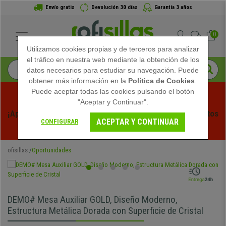
Envío gratis
Devolución 30 días
Garantía 3 años
0
Utilizamos cookies propias y de terceros para analizar
el tráfico en nuestra web mediante la obtención de los
datos necesarios para estudiar su navegación. Puede
obtener más información en la
Política de Cookies
.
Puede aceptar todas las cookies pulsando el botón
"Aceptar y Continuar".
¡Aprovecha las Rebajas de Verano en Ofisillas! Descuentos 
ACEPTAR Y CONTINUAR
CONFIGURAR
Exclusivos por Tiempo Limitado - 
Ver Promo
 -
ofisillas
Oportunidades
DEMO# Mesa Auxiliar GOLD, Diseño Moderno,
Estructura Metálica Dorada con Superficie de Cristal