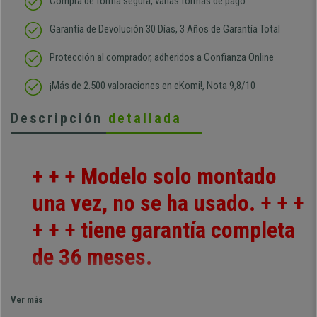
Compra de forma segura, varias formas de pago
Garantía de Devolución 30 Días, 3 Años de Garantía Total
Protección al comprador, adheridos a Confianza Online
¡Más de 2.500 valoraciones en eKomi!, Nota 9,8/10
Descripción
detallada
+ + + Modelo solo montado
una vez, no se ha usado. + + +
+ + + tiene garantía completa
de 36 meses.
Os presentamos la mesa auxiliar
GOLD
, un modelo que presenta un
Ver más
sensacional
diseño contemporáneo y refinado
, ideal para las