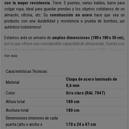
con la mayor resistencia.
Tiene 3 puertas, varias baldas, barra para
colgar ropa, ideal para guardar prendas y los objetos cotidianos de un
almacén, oficina, etc. Su
construcción en acero
hace que sea un
producto con una durabilidad y resistencia a prueba de bombas, ¡un
auténtico todoterreno!
Estamos ante un armario de
amplias dimensiones (180 x 180 x 50 cm),
por lo que ofrece una considerable capacidad de almacenaje. Cuenta con
6 puertas con cerradura
y un gran ángulo de apertura (130º) ideal para
introducir y sacar los objetos con total comodidad. Cada puerta incluye
Ver más
llave de repuesto.
Características Técnicas:
En el interior hay 2 baldas y una barra para colgar.
Es perfecto para
depositar calzado en las baldas y utilizar la zona central para chaquetas,
Chapa de acero laminado de
Material
abrigos, ropa de trabajo o cualqueir otro objeto que desees guardar. Las
0,6 mm
baldas soportan un peso máximo de 30 kg.
Color
Gris claro (
RAL 7047
)
Cada puerta tiene un
Altura total
soporte de identificación
180 cm
para poder saber a quién
pertenece esa taquilla o qué se guarda en ese espacio. En la parte inferior
Anchura total
180 cm
hay
salidas de ventilación
para evitar olores y que el contenido del
Dimensiones interiores de cada
armario se mantenga en perfecto estado.
puerta (alto x ancho x
170 x 24 x 47 cm