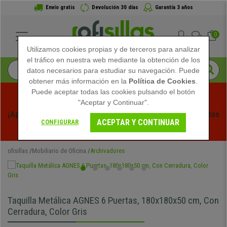
Envío gratis
Devolución 30 días
Garantía 3 años
0
Utilizamos cookies propias y de terceros para analizar
el tráfico en nuestra web mediante la obtención de los
datos necesarios para estudiar su navegación. Puede
obtener más información en la
Política de Cookies
.
Puede aceptar todas las cookies pulsando el botón
"Aceptar y Continuar".
¡Aprovecha las Rebajas de Verano en Ofisillas! Descuentos 
ACEPTAR Y CONTINUAR
CONFIGURAR
Exclusivos por Tiempo Limitado - 
Ver Promo
 -
ofisillas
Mobiliario de Oficina
Archivadores
Taquilla Metálica AGNES 6 Puertas, 180x180x50 cm, Con
Cerradura, Color Gris