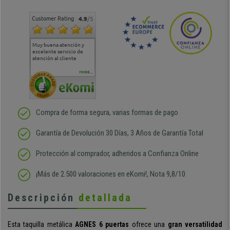
Customer Rating
4.9
/5
Muy buena atención y
Muy buena atención de
Si estoy contento
Excele
excelente servicio de
cara al asesoramiento
calida
atención al cliente
comercial y el envío ha
entreg
sido muy rápido
Repeti
duda
MORE...
Compra de forma segura, varias formas de pago
Garantía de Devolución 30 Días, 3 Años de Garantía Total
Protección al comprador, adheridos a Confianza Online
¡Más de 2.500 valoraciones en eKomi!, Nota 9,8/10
Descripción
detallada
Esta taquilla metálica
AGNES
6 puertas
ofrece una
gran versatilidad