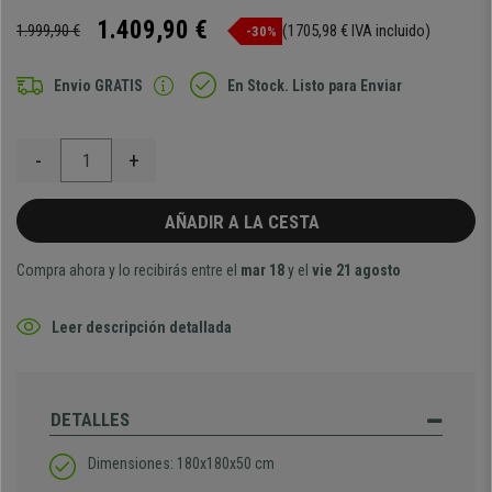
1.409,90 €
1.999,90 €
(1705,98 € IVA incluido)
-30%
Envio GRATIS
En Stock. Listo para Enviar
-
+
AÑADIR A LA CESTA
Compra ahora y lo recibirás entre el
mar 18
y el
vie 21 agosto
Leer descripción detallada
DETALLES
Dimensiones: 180x180x50 cm