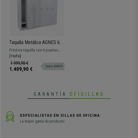
Taquilla Metálica AGNES 6
Puertas, 180x180x50 cm,
Práctica taquilla con 6 puertas,
Con Cerradura, Color Gris
cerradura y baldas interiores. En
[+Info]
acero de alta resistencia
1.999,90 €
Envio GRATIS
1.409,90 €
GARANTÍA
OFISILLAS
ESPECIALISTAS EN SILLAS DE OFICINA
La mayor gama de producto