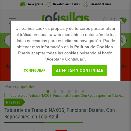
Envío gratis
Devolución 30 días
Garantía 3 años
0
Utilizamos cookies propias y de terceros para analizar
el tráfico en nuestra web mediante la obtención de los
datos necesarios para estudiar su navegación. Puede
obtener más información en la
Política de Cookies
.
Puede aceptar todas las cookies pulsando el botón
"Aceptar y Continuar".
¡Aprovecha las Rebajas de Verano en Ofisillas! Descuentos 
ACEPTAR Y CONTINUAR
CONFIGURAR
Exclusivos por Tiempo Limitado - 
Ver Promo
 -
ofisillas
Especiales
Novedad
Taburete de Trabajo NAXOS, Funcional Diseño, Con
Reposapiés, en Tela Azul