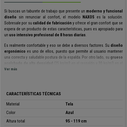
Si buscas un taburete de trabajo que presente un
moderno y funcional
diseño
sin renunciar al confort, el modelo
NAXOS
es la solución.
Sobresale por su
calidad de fabricación
y ofrece el gran confort que se
espera de un producto de estas características, pues es apropiado para
un
uso intensivo profesional de 8 horas diarias
.
Es realmente confortable y eso se debe a diversos factores. Su
diseño
ergonómico
es uno de ellos, puesto que permite al usuario mantener
una correcta y saludable postura de la espalda. Por otro lado, su
grueso
acolchado de alta densidad
(25 kg/m3 en el respaldo y 30 kg/m3 en el
asiento) aporta al usuario una alta dosis de confort.
Ver más
Incluye
mecanismo de contacto permanente
, un útil y práctico sistema
para reclinar el respaldo. Podrás fijar el respaldo en el ángulo que más se
adapte a tus necesidades. Esta funcionalidad permite aliviar la tensión de
CARACTERÍSTICAS TÉCNICAS
la columna vertebral y ofrecer así una mayor libertad de movimientos.
También podrás
regular el respaldo en altura
independientemente del
Material
Tela
asiento.
Color
Azul
Para su fabricación, se han seleccionado cuidadosamente
materiales
Altura total
95 - 119 cm
de primera calidad
. Esta versión está tapizada en tela de calidad, un