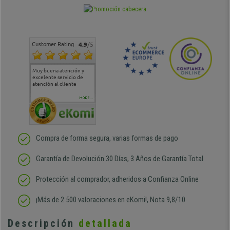
Customer Rating
4.9
/5
Muy buena atención y
Muy buena atención de
Si estoy contento
Excele
excelente servicio de
cara al asesoramiento
calida
atención al cliente
comercial y el envío ha
entreg
sido muy rápido
Repeti
duda
MORE...
Compra de forma segura, varias formas de pago
Garantía de Devolución 30 Días, 3 Años de Garantía Total
Protección al comprador, adheridos a Confianza Online
¡Más de 2.500 valoraciones en eKomi!, Nota 9,8/10
Descripción
detallada