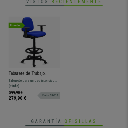
VISTOS
RECIENTEMENTE
•
Reposabrazos regulables en altura
• Sólida base con reposapiés integrado
Novedad
Taburete de Trabajo
NAXOS, Funcional Diseño,
Taburete para un uso intensivo
Con Reposapiés, en Tela
profesional de 8 horas diarias.
[+Info]
Azul
Ajustable, y muy confortable
399,90 €
Envio GRATIS
gracias a su grueso acolchado.
279,90 €
GARANTÍA
OFISILLAS