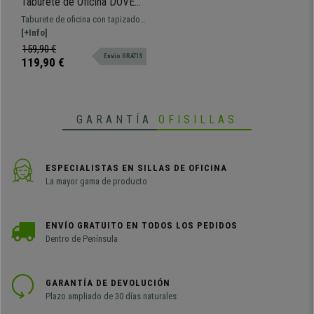
Taburete de Oficina DOVER
PIEL, Gran Acolchado,
Taburete de oficina con tapizado
Elegante Diseño, color
de piel. Exclusivo diseño y gran
[+Info]
Crema
confort gracias a su grueso
159,90 €
Envio GRATIS
acolchado.
119,90 €
GARANTÍA
OFISILLAS
ESPECIALISTAS EN SILLAS DE OFICINA
La mayor gama de producto
ENVÍO GRATUITO EN TODOS LOS PEDIDOS
Dentro de Península
GARANTÍA DE DEVOLUCIÓN
Plazo ampliado de 30 días naturales