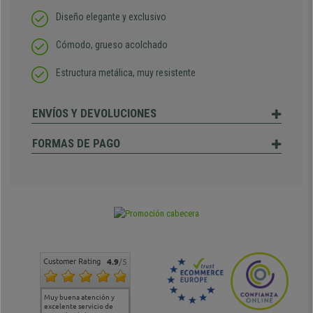
Diseño elegante y exclusivo
Cómodo, grueso acolchado
Estructura metálica, muy resistente
ENVÍOS Y DEVOLUCIONES
FORMAS DE PAGO
Customer Rating
4.9
/5
Muy buena atención y
Muy buena atención de
Si estoy contento
Excele
excelente servicio de
cara al asesoramiento
calida