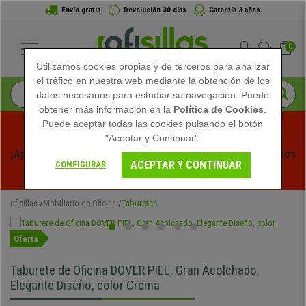
Envío gratis
Devolución 30 días
Garantía 3 años
0
Utilizamos cookies propias y de terceros para analizar
el tráfico en nuestra web mediante la obtención de los
datos necesarios para estudiar su navegación. Puede
obtener más información en la
Política de Cookies
.
Puede aceptar todas las cookies pulsando el botón
"Aceptar y Continuar".
¡Aprovecha las Rebajas de Verano en Ofisillas! Descuentos 
ACEPTAR Y CONTINUAR
CONFIGURAR
Exclusivos por Tiempo Limitado - 
Ver Promo
 -
ofisillas
Mobiliario de Oficina
Taburetes
Oferta
Taburete de Oficina DOVER PIEL, Gran Acolchado,
Elegante Diseño, color Crema