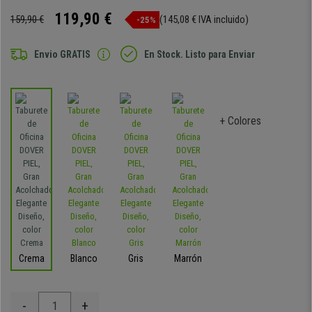
119,90 €
159,90 €
(145,08 € IVA incluido)
-25%
Envio GRATIS
En Stock. Listo para Enviar
+ Colores
Crema
Blanco
Gris
Marrón
-
+