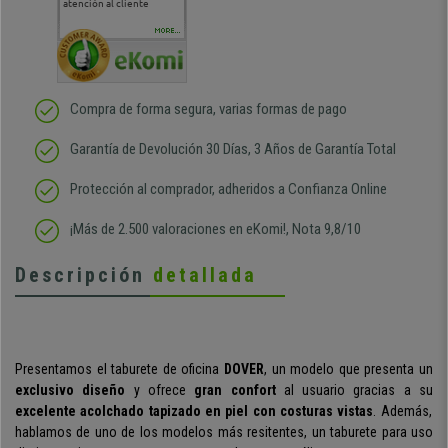
atención al cliente
comercial y el envío ha
entreg
sido muy rápido
Repeti
duda
MORE...
Compra de forma segura, varias formas de pago
Garantía de Devolución 30 Días, 3 Años de Garantía Total
Protección al comprador, adheridos a Confianza Online
¡Más de 2.500 valoraciones en eKomi!, Nota 9,8/10
Descripción
detallada
Presentamos el taburete de oficina
DOVER
, un modelo que presenta un
exclusivo diseño
y ofrece
gran confort
al usuario gracias a su
excelente acolchado tapizado en piel con costuras vistas
. Además,
hablamos de uno de los modelos más resitentes, un taburete para uso