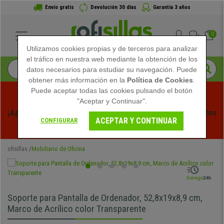
Envío gratis
Devolución 30 días
Garantía 3 años
0
Utilizamos cookies propias y de terceros para analizar
el tráfico en nuestra web mediante la obtención de los
datos necesarios para estudiar su navegación. Puede
obtener más información en la
Política de Cookies
.
Puede aceptar todas las cookies pulsando el botón
"Aceptar y Continuar".
¡Aprovecha las Rebajas de Verano en Ofisillas! Descuentos 
ACEPTAR Y CONTINUAR
CONFIGURAR
Exclusivos por Tiempo Limitado - 
Ver Promo
 -
ofisillas
Mobiliario de Oficina
Soporte para Pantalla de Ordenador, 52,8x19x8,9 cm,
Marco de Acrílico color Transparente