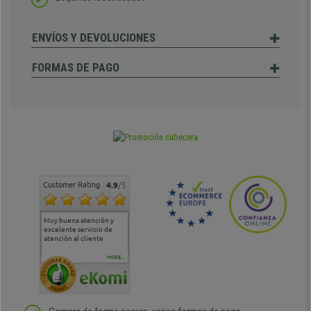
ENVÍOS Y DEVOLUCIONES
FORMAS DE PAGO
Customer Rating
4.9
/5
Muy buena atención y
Muy buena atención de
Si estoy contento
Excele
excelente servicio de
cara al asesoramiento
calida
atención al cliente
comercial y el envío ha
entreg
sido muy rápido
Repeti
duda
MORE...