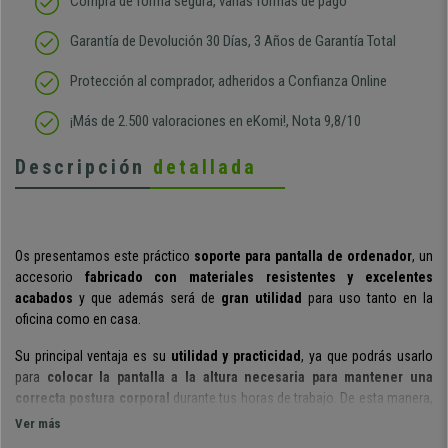
Compra de forma segura, varias formas de pago
Garantía de Devolución 30 Días, 3 Años de Garantía Total
Protección al comprador, adheridos a Confianza Online
¡Más de 2.500 valoraciones en eKomi!, Nota 9,8/10
Descripción
detallada
Os presentamos este práctico
soporte para pantalla de ordenador
, un
accesorio
fabricado con materiales resistentes y excelentes
acabados
y que además será de
gran utilidad
para uso tanto en la
oficina como en casa.
Su principal ventaja es su
utilidad y practicidad
, ya que podrás usarlo
para
colocar la pantalla a la altura necesaria para mantener una
correcta postura corporal
durante tus horas de trabajo. De esta manera,
evitarás futuros dolores de espalda y de cuello.
Ver más