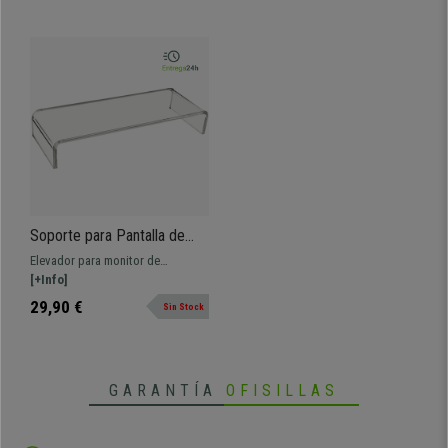
Soporte para Pantalla de
Ordenador, 52,8x19x8,9 cm,
Elevador para monitor de
Marco de Acrílico color
ordenador de dimensiones
[+Info]
Transparente
52,8x19x8,9 cm. Superficie de
29,90 €
Sin Stock
marco acrílico transparente.
GARANTÍA
OFISILLAS