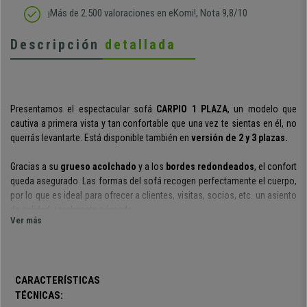
¡Más de 2.500 valoraciones en eKomi!, Nota 9,8/10
Descripción
detallada
Presentamos el espectacular sofá
CARPIO 1 PLAZA
, un modelo que
cautiva a primera vista y tan confortable que una vez te sientas en él, no
querrás levantarte. Está disponible también en
versión de 2 y 3 plazas.
Gracias a su
grueso acolchado
y a los
bordes redondeados
, el confort
queda asegurado. Las formas del sofá recogen perfectamente el cuerpo,
por lo que es ideal para ofrecer a clientes, visitas, socios, etc. un asiento
de calidad y realmente cómodo.
Ver más
Está
tapizado en EcoPiel de gran calidad,
material formado por fibras
naturales y sintéticas que presenta innumerables ventajas. Es
especialmente resistente y presenta un acabado impecable. Se
CARACTERÍSTICAS
conservará como el primer día durante mucho tiempo, incluso con el
TÉCNICAS:
trato exigente.