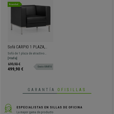
• Sólidas patas metálicas cromadas
Novedad
Sofá CARPIO 1 PLAZA,
Diseño Moderno, Gran
Sofá de 1 plaza de atractivo
Confort, en Piel Negra
diseño con gran acolchado y
[+Info]
patas en metal cromado.
699,90 €
Envio GRATIS
499,90 €
GARANTÍA
OFISILLAS
ESPECIALISTAS EN SILLAS DE OFICINA
La mayor gama de producto