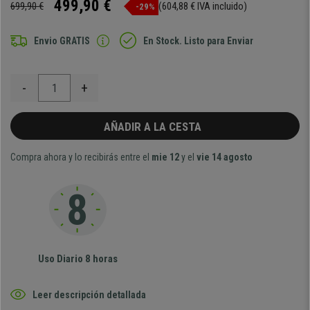
499,90 €
699,90 €
(604,88 € IVA incluido)
-29%
Envio GRATIS
En Stock. Listo para Enviar
-
+
AÑADIR A LA CESTA
Compra ahora y lo recibirás entre el
mie 12
y el
vie 14 agosto
Uso Diario 8 horas
Leer descripción detallada