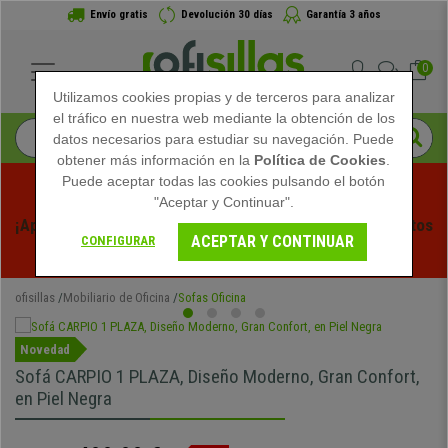
Envío gratis
Devolución 30 días
Garantía 3 años
0
Utilizamos cookies propias y de terceros para analizar
el tráfico en nuestra web mediante la obtención de los
datos necesarios para estudiar su navegación. Puede
obtener más información en la
Política de Cookies
.
Puede aceptar todas las cookies pulsando el botón
"Aceptar y Continuar".
¡Aprovecha las Rebajas de Verano en Ofisillas! Descuentos 
ACEPTAR Y CONTINUAR
CONFIGURAR
Exclusivos por Tiempo Limitado - 
Ver Promo
 -
ofisillas
Mobiliario de Oficina
Sofas Oficina
Novedad
Sofá CARPIO 1 PLAZA, Diseño Moderno, Gran Confort,
en Piel Negra