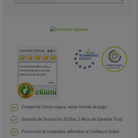
Customer Rating
4.9
/5
Muy buena atención y
Muy buena atención de
Si estoy contento
Excele
excelente servicio de
cara al asesoramiento
calida
atención al cliente
comercial y el envío ha
entreg
sido muy rápido
Repeti
duda
MORE...
Compra de forma segura, varias formas de pago
Garantía de Devolución 30 Días, 3 Años de Garantía Total
Protección al comprador, adheridos a Confianza Online