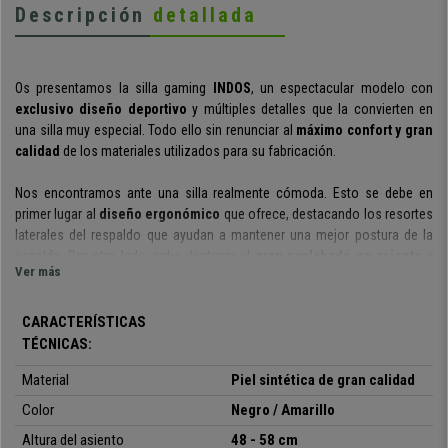
Descripción
detallada
Os presentamos la silla gaming
INDOS
, un espectacular modelo con
exclusivo diseño deportivo
y múltiples detalles que la convierten en
una silla muy especial. Todo ello sin renunciar al
máximo confort y gran
calidad
de los materiales utilizados para su fabricación.
Nos encontramos ante una silla realmente cómoda. Esto se debe en
primer lugar al
diseño ergonómico
que ofrece, destacando los resortes
laterales del respaldo que ayudan a mantener una mejor postura de la
espalda. Por otro lado, cabe destacar el
gran acolchado en asiento y
Ver más
respaldo que aportan una comodidad excepcional
. Por si fuera poco,
se
incluye un cojín para la zona lumbar
que aportará un grado de
confort superior en esta zona de la espalda.
CARACTERÍSTICAS
TÉCNICAS:
Un plus en comodidad lo aporta su
mecanismo basculante
, mediante el
Material
Piel sintética de gran calidad
cual la silla puede reclinarse siempre en el mismo ángulo. Además
incluye un sistema de balanceo
que se activa haciendo un pequeño
Color
Negro / Amarillo
movimiento hacia fuera con la palanca.
Altura del asiento
48 - 58 cm