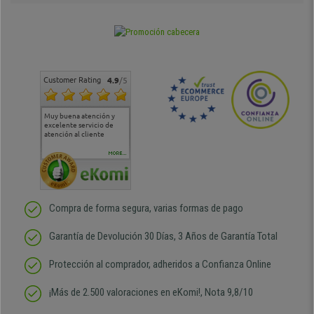
Customer Rating
4.9
/5
Muy buena atención y
Muy buena atención de
Si estoy contento
Excele
excelente servicio de
cara al asesoramiento
calida
atención al cliente
comercial y el envío ha
entreg
sido muy rápido
Repeti
duda
MORE...
Compra de forma segura, varias formas de pago
Garantía de Devolución 30 Días, 3 Años de Garantía Total
Protección al comprador, adheridos a Confianza Online
¡Más de 2.500 valoraciones en eKomi!, Nota 9,8/10