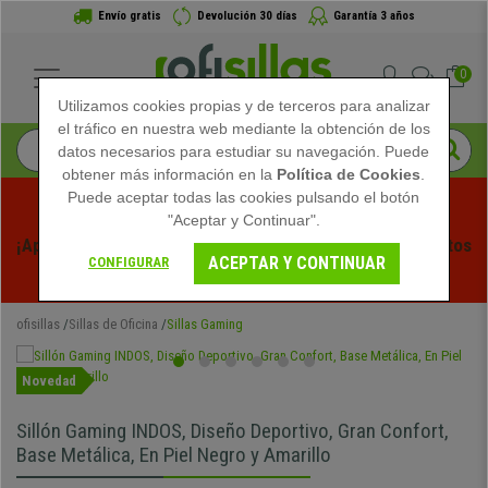
Envío gratis
Devolución 30 días
Garantía 3 años
0
Utilizamos cookies propias y de terceros para analizar
el tráfico en nuestra web mediante la obtención de los
datos necesarios para estudiar su navegación. Puede
obtener más información en la
Política de Cookies
.
Puede aceptar todas las cookies pulsando el botón
"Aceptar y Continuar".
¡Aprovecha las Rebajas de Verano en Ofisillas! Descuentos 
ACEPTAR Y CONTINUAR
CONFIGURAR
Exclusivos por Tiempo Limitado - 
Ver Promo
 -
ofisillas
Sillas de Oficina
Sillas Gaming
Novedad
Sillón Gaming INDOS, Diseño Deportivo, Gran Confort,
Base Metálica, En Piel Negro y Amarillo