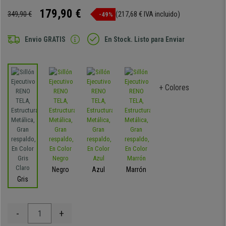
179,90 €
349,90 €
(217,68 € IVA incluido)
-49%
Envio GRATIS
En Stock. Listo para Enviar
+ Colores
Negro
Azul
Marrón
Gris
-
+