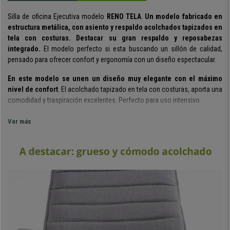
Silla de oficina Ejecutiva modelo
RENO TELA
.
Un modelo fabricado en
estructura metálica, con asiento y respaldo acolchados tapizados en
tela con costuras. Destacar su gran respaldo y reposabezas
integrado.
El modelo perfecto si esta buscando un sillón de calidad,
pensado para ofrecer confort y ergonomía con un diseño espectacular.
En este modelo se unen un diseño muy elegante con el máximo
nivel de confort
. El acolchado tapizado en tela con costuras, aporta una
comodidad y traspiración excelentes. Perfecto para uso intensivo.
Su diseño es espectacular, convence desde el primer vistazo,
tiene
Ver más
detalles muy exclusivos como costuras y alto respaldo integrado
muy mullido
. Destaca también sus reposabrazos aclochados con
estructura metálica de diseño.
Realmente impresiona por su grueso acolchado y confort
. ¿Ventajas?
Todas y más... Su acolchado te aporta comodidad, diseño único y
exclusivo, mejora de la postura al tener las rodillas en la posición óptima
y aumenta la durabilidad con el uso diario.
Descatar su gran respaldo con reposacabezas. Un modelo muy robusto
,