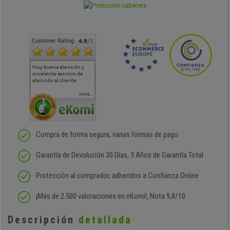
Customer Rating
4.9
/5
Muy buena atención y
Muy buena atención de
Si estoy contento
Excele
excelente servicio de
cara al asesoramiento
calida
atención al cliente
comercial y el envío ha
entreg
sido muy rápido
Repeti
duda
MORE...
Compra de forma segura, varias formas de pago
Garantía de Devolución 30 Días, 3 Años de Garantía Total
Protección al comprador, adheridos a Confianza Online
¡Más de 2.500 valoraciones en eKomi!, Nota 9,8/10
Descripción
detallada