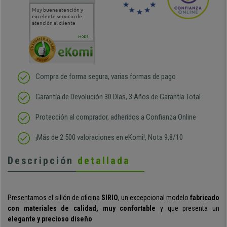
Muy buena atención y
Muy buena atención de
Si estoy contento
Excele
excelente servicio de
cara al asesoramiento
calida
atención al cliente
comercial y el envío ha
entreg
sido muy rápido
Repeti
duda
MORE...
Compra de forma segura, varias formas de pago
Garantía de Devolución 30 Días, 3 Años de Garantía Total
Protección al comprador, adheridos a Confianza Online
¡Más de 2.500 valoraciones en eKomi!, Nota 9,8/10
Descripción
detallada
P
resentamos el sillón de oficina
SIRIO
, un excepcional modelo
fabricado
con materiales de calidad, muy confortable
y que presenta un
elegante y precioso diseño
.