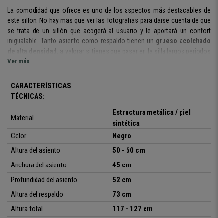
La comodidad que ofrece es uno de los aspectos más destacables de
este sillón.
No hay más que ver las fotografías para darse cuenta de que
se trata de un sillón que acogerá al usuario y le aportará un confort
inigualable.
Tanto asiento como respaldo tienen un
grueso acolchado
de alta densidad
, a valorar
si tienes que pasar en la silla largos periodos
de tiempo.
Ver más
Además, su
diseño ergonómico
de acogedoras formas
favorece la correcta postura de la espalda y dispone de
reposacabezas
integrado
y
reposabrazos acolchados
.
CARACTERÍSTICAS
TÉCNICAS:
Cabe destacar que
este modelo dispone de
mecanismo basculante de
balanceo
: moviendo la palanca elevadora hacia fuera se activa el
Estructura metálica / piel
Material
balanceo y si vuelves a introducir dicha palanca el sillón retoma su
sintética
estado rígido normal. Incluso
es posible ajustar la dureza
con la que el
Color
Negro
sillón bascula para que lo puedas adaptar a tu gusto.
Altura del asiento
50 - 60 cm
Para la fabricación de este modelo se han seleccionado
materiales de
Anchura del asiento
45 cm
calidad
. Su
base metálica resistente hasta 120 kg
garantiza la
robustez y estabilidad del sillón.
Profundidad del asiento
Está tapizado en
52 cm
piel sintética de gran
calidad
, un material que destaca por su resistencia y fácil limpieza.
Altura del respaldo
73 cm
Además las
costuras vistas
dan un toque de distinción y lo convierten
Altura total
117 - 127 cm
en un sillón realmente especial. Los
reposabrazos acolchados y