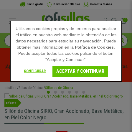
Envío gratis
Devolución 30 días
Garantía 3 años
0
Utilizamos cookies propias y de terceros para analizar
el tráfico en nuestra web mediante la obtención de los
datos necesarios para estudiar su navegación. Puede
obtener más información en la
Política de Cookies
.
Puede aceptar todas las cookies pulsando el botón
"Aceptar y Continuar".
¡Aprovecha las Rebajas de Verano en Ofisillas! Descuentos 
ACEPTAR Y CONTINUAR
CONFIGURAR
Exclusivos por Tiempo Limitado - 
Ver Promo
 -
ofisillas
Sillas de Oficina
Sillones de Oficina
Oferta
Sillón de Oficina SIRIO, Gran Acolchado, Base Metálica,
en Piel Color Negro