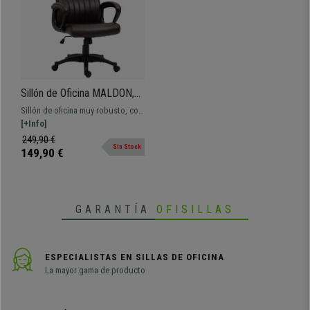
Sillón de Oficina MALDON,
Elegante Diseño, Gran
Sillón de oficina muy robusto, con
Acolchado, en Piel Color
gran acolchado y tapizado en piel
[+Info]
Marrón
sintética de gran calidad.
249,90 €
Sin Stock
149,90 €
GARANTÍA
OFISILLAS
ESPECIALISTAS EN SILLAS DE OFICINA
La mayor gama de producto