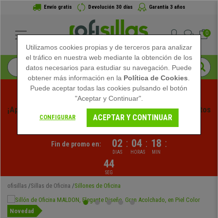
Envío gratis
Devolución 30 días
Garantía 3 años
0
Utilizamos cookies propias y de terceros para analizar
el tráfico en nuestra web mediante la obtención de los
datos necesarios para estudiar su navegación. Puede
obtener más información en la
Política de Cookies
.
Puede aceptar todas las cookies pulsando el botón
"Aceptar y Continuar".
¡Aprovecha las Rebajas de Verano en Ofisillas! Descuentos 
ACEPTAR Y CONTINUAR
CONFIGURAR
Exclusivos por Tiempo Limitado - 
Ver Promo
 -
02
:
04
:
18
:
Fin de promo en:
DIAS
HORAS
MIN
44
SEG
ofisillas
Sillas de Oficina
Sillones de Oficina
Novedad