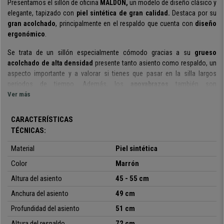
P
resentamos el sillón de oficina
MALDON,
un modelo de diseño clásico y
elegante, tapizado con
piel sintética de gran calidad.
Destaca por su
gran acolchado
, principalmente en el respaldo que cuenta con
diseño
ergonómico
.
Se trata de un sillón especialmente cómodo
gracias a su
grueso
acolchado de alta densidad
presente tanto asiento como respaldo, un
aspecto importante y a valorar
si tienes que pasar en la silla largos
periodos de tiempo. Además, los
apoyabrazos
también son
acolchados
Ver más
, por lo que la estancia en este sillón resulta realmente
cómoda.
CARACTERÍSTICAS
Su
base giratoria 360º
y la
altura ajustable
del asiento permite una
total
TÉCNICAS:
libertad de movimientos
y facilita el traslado de la silla para que pueda
ser utilizado en difentes espacios.
Material
Piel sintética
También cabe destacar que este sillón se ha fabricado con
Color
Marrón
materiales
de primera calidad
. Cuenta con una
robusta base de plástico
Altura del asiento
45 - 55 cm
reforzado
que es
resistente hasta 120 kg
.
Está
tapizado en piel
Anchura del asiento
49 cm
sintética de gran calidad
con un precioso diseño que le confiere
elegancia y
distinción. Además, es un
material de fácil mantemiento y
Profundidad del asiento
51 cm
limpieza
.
Altura del respaldo
72 cm