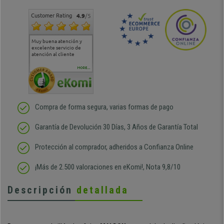
Customer Rating
4.9
/5
Muy buena atención y
Muy buena atención de
Si estoy contento
Excele
excelente servicio de
cara al asesoramiento
calida
atención al cliente
comercial y el envío ha
entreg
sido muy rápido
Repeti
duda
MORE...
Compra de forma segura, varias formas de pago
Garantía de Devolución 30 Días, 3 Años de Garantía Total
Protección al comprador, adheridos a Confianza Online
¡Más de 2.500 valoraciones en eKomi!, Nota 9,8/10
Descripción
detallada