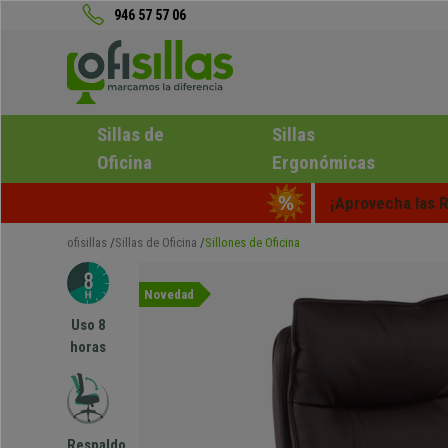
946 57 57 06
Sillas de
Sillas
Oficina
Ergonómicas
¡Aprovecha las R
ofisillas
Sillas de Oficina
Sillones de Oficina
Novedad
Uso 8
horas
Respaldo