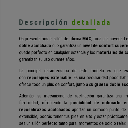
Descripción
detallada
Os presentamos el sillón de oficina
MAC
, toda una novedad e
doble acolchado
que garantiza un
nivel de confort superi
quede perfecto en cualquier estancia y los
materiales de c
garantizan su uso durante años.
La principal característica de este modelo es que 
con
reposapiés extensible
. Es una peculiaridad poco habit
ofrece todo un plus de confort, junto a s
u
grueso doble ac
Además, su mecanismo de reclinación
garantiza una m
flexibilidad,
ofreciendo la
posibilidad de colocarlo e
reposabrazos acolchados
aportan un cómodo punto de a
extensible, podrás tener tus pies en alto y estar práctica
sea un sillón perfecto tanto para momentos de ocio o relax.