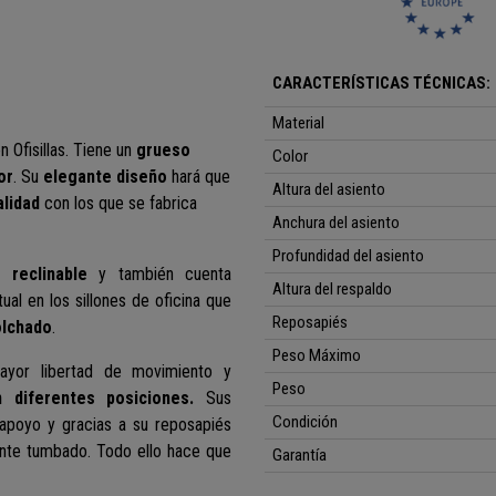
CARACTERÍSTICAS TÉCNICAS:
Material
n Ofisillas. Tiene un
grueso
Color
or
. Su
elegante diseño
hará que
Altura del asiento
alidad
con los que se fabrica
Anchura del asiento
Profundidad del asiento
es
reclinable
y también cuenta
Altura del respaldo
ual en los sillones de oficina que
Reposapiés
olchado
.
Peso Máximo
ayor libertad de movimiento y
Peso
n diferentes posiciones.
Sus
Condición
poyo y gracias a su reposapiés
mente tumbado. Todo ello hace que
Garantía