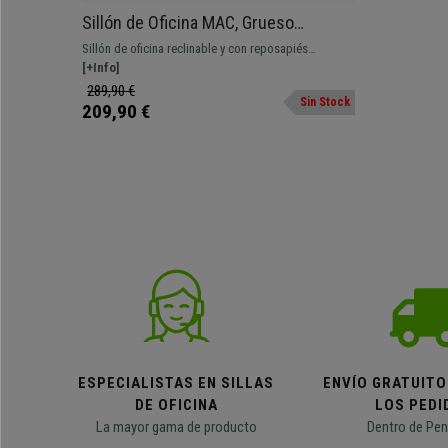
Sillón de Oficina MAC, Grueso
Acolchado, Reposapiés Extensible,
Sillón de oficina reclinable y con reposapiés
Piel Marrón
extensible. Ideal para quién busque calidad, y
[+Info]
máximo confort al mejor precio.
289,90 €
Sin Stock
209,90 €
ESPECIALISTAS EN SILLAS
ENVÍO GRATUITO
DE OFICINA
LOS PEDI
La mayor gama de producto
Dentro de Pen