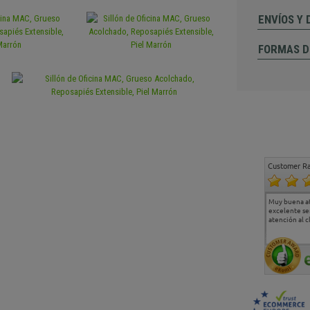
ENVÍOS Y
FORMAS D
Customer Ra
Estoy muy contento.
...
Muy buena a
Todo muy bien
excelente se
atención al c