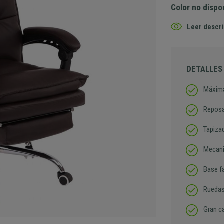
Color no dispo
Leer descri
DETALLES
Máxima
Reposa
Tapizad
Mecani
Base f
Ruedas
Gran ca