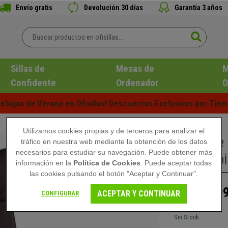
Envío gratis
Devolución 30 días
Garantía 3 años
Sillas de
Mesas de
M
Confidente
Ordenador
O
ebajas de Verano en Ofisillas! Descuentos Exclusivos por Tiem
Utilizamos cookies propias y de terceros para analizar el
Sillón d
tráfico en nuestra web mediante la obtención de los datos
necesarios para estudiar su navegación. Puede obtener más
Reposapi
información en la
Política de Cookies
. Puede aceptar todas
las cookies pulsando el botón "Aceptar y Continuar".
209
289,90 €
ACEPTAR Y CONTINUAR
CONFIGURAR
Sin Stock