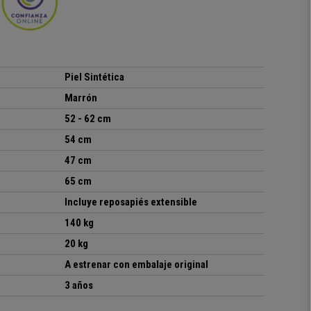
Piel Sintética
Marrón
52 - 62 cm
54 cm
47 cm
65 cm
Incluye reposapiés extensible
140 kg
20 kg
A estrenar con embalaje original
3 años