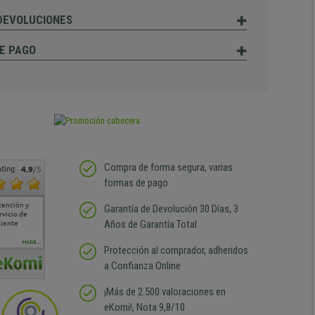
 DEVOLUCIONES
E PAGO
Compra de forma segura, varias
ting
4.9
/5
formas de pago
tención y
Muy buena atención de
Si estoy contento
Excelente relacion
Todo fe
Garantía de Devolución 30 Días, 3
rvicio de
cara al asesoramiento
calidad precio Plazo de
atención
Años de Garantía Total
liente
comercial y el envío ha
entrega correcto.
sin duda
sido muy rápido
Repetiría la compra sin
compra
duda
MORE...
Protección al comprador, adheridos
a Confianza Online
¡Más de 2.500 valoraciones en
eKomi!, Nota 9,8/10