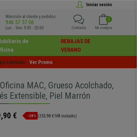
Iniciar sesión
Atención al cliente y pedidos
0
946 57 57 06
Lun. - Vier. 9:00 - 20:00
Contacta
Mi compra
obiliario de
REBAJAS DE
ficina
VERANO
po Limitado - 
Ver Promo
 -
e Oficina MAC, Grueso Acolchado,
és Extensible, Piel Marrón
,90 €
(253,98 € IVA incluido)
-28%